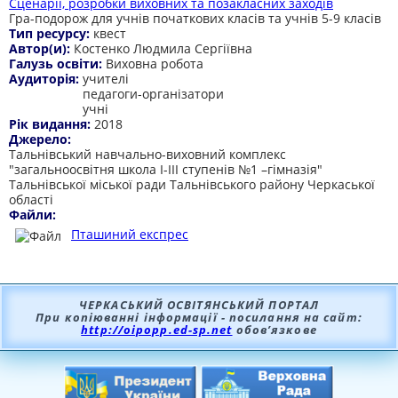
Сценарії, розробки виховних та позакласних заходів
Гра-подорож для учнів початкових класів та учнів 5-9 класів
Тип ресурсу:
квест
Автор(и):
Костенко Людмила Сергіївна
Галузь освіти:
Виховна робота
Аудиторія:
учителі
педагоги-організатори
учні
Рік видання:
2018
Джерело:
Тальнівський навчально-виховний комплекс
"загальноосвітня школа І-ІІІ ступенів №1 –гімназія"
Тальнівської міської ради Тальнівського району Черкаської
області
Файли:
Пташиний експрес
ЧЕРКАСЬКИЙ ОСВІТЯНСЬКИЙ ПОРТАЛ
При копіюванні інформації - посилання на сайт:
http://oipopp.ed-sp.net
обов’язкове