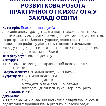
РОЗВИТКОВА РОБОТА
ПРАКТИЧНОГО ПСИХОЛОГА У
ЗАКЛАДІ ОСВІТИ
Категорія:
Психологічна служба
Анотація описує досвід практичного психолога Манзі О.О.,
що вивчався у 2017-2018 рр методистом Тетяною Артеменко,
та розкриває особливості упровадження корекційно-
розвиткової роботи у діяльність опорного навчального
закладу Городищенська ЗОШ I – III ст. № 3 Городищенської
районної ради Черкаської області
Тип ресурсу:
анотація досвіду
Автор(и):
Т.Б.Артеменко, методист-практичний психолог КНЗ
ЧОІПОППЧОР
Галузь освіти:
Соціальні поведінкові науки
Аудиторія:
Практичні психологи
соціальні педагоги
методисти з психологічної служби
викладачі дисциплін гуманітарного циклу
Рік видання:
2018
Джерело:
КНЗ "Черкаський обласний інститут післядипломної освіти
педагогічних працівників Черкаської обласної ради"