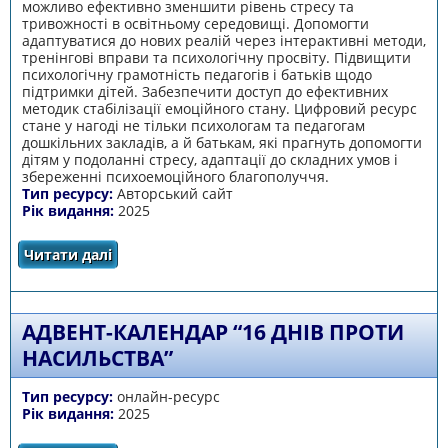
можливо ефективно зменшити рівень стресу та
тривожності в освітньому середовищі. Допомогти
адаптуватися до нових реалій через інтерактивні методи,
тренінгові вправи та психологічну просвіту. Підвищити
психологічну грамотність педагогів і батьків щодо
підтримки дітей. Забезпечити доступ до ефективних
методик стабілізації емоційного стану. Цифровий ресурс
стане у нагоді не тільки психологам та педагогам
дошкільних закладів, а й батькам, які прагнуть допомогти
дітям у подоланні стресу, адаптації до складних умов і
збереженні психоемоційного благополуччя.
Тип ресурсу:
Авторський сайт
Рік видання:
2025
Читати далі
про «Психологічна підтримка учасників
освітнього процесу в умовах війни в
Україні»
АДВЕНТ-КАЛЕНДАР “16 ДНІВ ПРОТИ
НАСИЛЬСТВА”
Тип ресурсу:
онлайн-ресурс
Рік видання:
2025