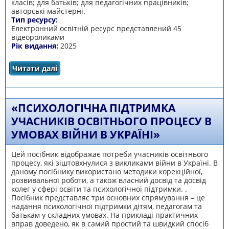
класів; для батьків; для педагогічних працівників;
авторські майстерні.
Тип ресурсу:
Електронний освітній ресурс представлений 45
відеороликами
Рік видання:
2025
Читати далі
про Електронний освітній ресурс сайт “Кейс
психологічних хвилинок”
«ПСИХОЛОГІЧНА ПІДТРИМКА
УЧАСНИКІВ ОСВІТНЬОГО ПРОЦЕСУ В
УМОВАХ ВІЙНИ В УКРАЇНІ»
Цей посібник відображає потреби учасників освітнього
процесу, які зіштовхнулися з викликами війни в Україні. В
даному посібнику використано методики корекційної,
розвивальної роботи, а також власний досвід та досвід
колег у сфері освіти та психологічної підтримки. .
Посібник представляє три основних спрямування – це
надання психологічної підтримки дітям, педагогам та
батькам у складних умовах. На прикладі практичних
вправ доведено, як в самий простий та швидкий спосіб