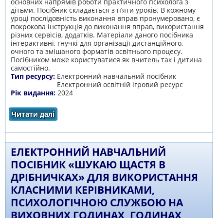
основних напрямів роботи практичного психолога з
дітьми. Посібник складається з п’яти уроків. В кожному
уроці послідовність виконання вправ пронумеровано, є
покрокова інструкція до виконання вправ, використання
різних сервісів, додатків. Матеріали даного посібника
інтерактивні, гнучкі для організації дистанційного,
очного та змішаного форматів освітнього процесу.
Посібником може користуватися як вчитель так і дитина
самостійно.
Тип ресурсу:
Електронний навчальний посібник
Електронний освітній ігровий ресурс
Рік видання:
2024
Читати далі
про Електронний навчальний посібник
«Емоції навколо»
ЕЛЕКТРОННИЙ НАВЧАЛЬНИЙ
ПОСІБНИК «ШУКАЮ ЩАСТЯ В
ДРІБНИЧКАХ» ДЛЯ ВИКОРИСТАННЯ
КЛАСНИМИ КЕРІВНИКАМИ,
ПСИХОЛОГІЧНОЮ СЛУЖБОЮ НА
ВИХОВНИХ ГОДИНАХ, ГОДИНАХ