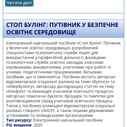
Читати далі
про Адвент-календар “16 днів проти
насильства”
СТОП БУЛІНГ: ПУТІВНИК У БЕЗПЕЧНЕ
ОСВІТНЄ СЕРЕДОВИЩЕ
Електронний навчальний посібник «Стоп булінг: Путівник
у безпечне освітнє середовище» розроблений
спеціалістами психологічної служби ліцею для
використання у професійній діяльності фахівцями
психологічної служби освітніх закладів, класними
керівниками, вихователями, учителями при роботі із
учнями, педагогічними працівниками, батьками
(особами, що їх замінюють). Посібник містить авторські
відеоматеріали (соціальні ролики) на теми «булінгу» та
«кібербулінгу», авторську дослідницьку статтю на тему
«Конфлікт та взаємодія учасників освітнього процесу»,
авторські тематичні буклети, брошури та пам’ятки для
розповсюдження серед учасників освітнього процесу.
Також у посібнику розміщені відеоматеріали (соціальні
ролики) створені UNICEF, а також іншими державними
установами та громадськими організаціями.
Тип ресурсу:
Електронний навчальний посібник
Рік видання:
2025