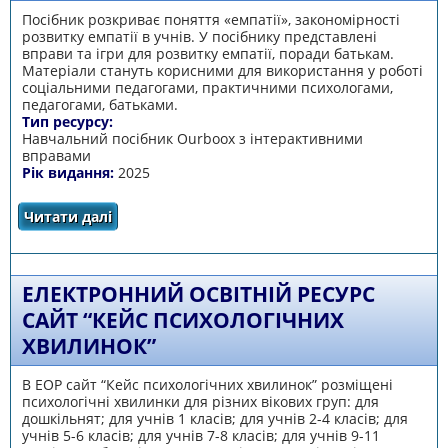
Посібник розкриває поняття «емпатії», закономірності
розвитку емпатії в учнів. У посібнику представлені
вправи та ігри для розвитку емпатії, поради батькам.
Матеріали стануть корисними для використання у роботі
соціальними педагогами, практичними психологами,
педагогами, батьками.
Тип ресурсу:
Навчальний посібник Оurboox з інтерактивними
вправами
Рік видання:
2025
Читати далі
про Навчальний посібник «Оurboox» «Роль
емпатії у житті дитини»
ЕЛЕКТРОННИЙ ОСВІТНІЙ РЕСУРС
САЙТ “КЕЙС ПСИХОЛОГІЧНИХ
ХВИЛИНОК”
В ЕОР сайт “Кейс психологічних хвилинок” розміщені
психологічні хвилинки для різних вікових груп: для
дошкільнят; для учнів 1 класів; для учнів 2-4 класів; для
учнів 5-6 класів; для учнів 7-8 класів; для учнів 9-11