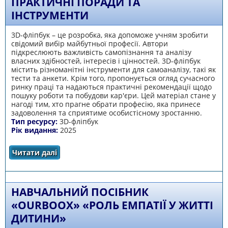
ПРАКТИЧНІ ПОРАДИ ТА
ІНСТРУМЕНТИ
3D-фліпбук – це розробка, яка допоможе учням зробити
свідомий вибір майбутньої професії. Автори
підкреслюють важливість самопізнання та аналізу
власних здібностей, інтересів і цінностей. 3D-фліпбук
містить різноманітні інструменти для самоаналізу, такі як
тести та анкети. Крім того, пропонується огляд сучасного
ринку праці та надаються практичні рекомендації щодо
пошуку роботи та побудови кар'єри. Цей матеріал стане у
нагоді тим, хто прагне обрати професію, яка принесе
задоволення та сприятиме особистісному зростанню.
Тип ресурсу:
3D-фліпбук
Рік видання:
2025
Читати далі
про Як обрати професію мрії: Практичні
поради та інструменти
НАВЧАЛЬНИЙ ПОСІБНИК
«ОURBOOX» «РОЛЬ ЕМПАТІЇ У ЖИТТІ
ДИТИНИ»