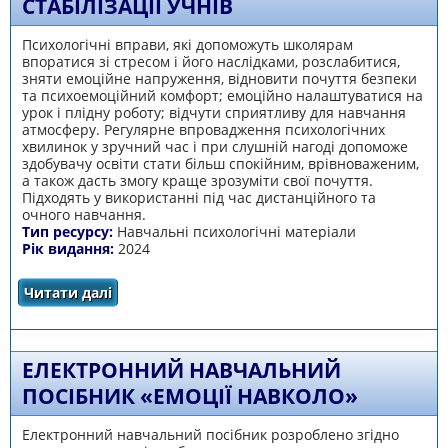
СТАБІЛІЗАЦІЇ УЧНІВ
Психологічні вправи, які допоможуть школярам
впоратися зі стресом і його наслідками, розслабитися,
зняти емоційне напруження, відновити почуття безпеки
та психоемоційний комфорт; емоційно налаштуватися на
урок і плідну роботу; відчути сприятливу для навчання
атмосферу. Регулярне впровадження психологічних
хвилинок у зручний час і при слушній нагоді допоможе
здобувачу освіти стати більш спокійним, врівноваженим,
а також дасть змогу краще зрозуміти свої почуття.
Підходять у використанні під час дистанційного та
очного навчання.
Тип ресурсу:
Навчальні психологічні матеріали
Рік видання:
2024
Читати далі
про Психологічні хвилинки на уроках як
засіб емоційної стабілізації учнів
ЕЛЕКТРОННИЙ НАВЧАЛЬНИЙ
ПОСІБНИК «ЕМОЦІЇ НАВКОЛО»
Електронний навчальний посібник розроблено згідно