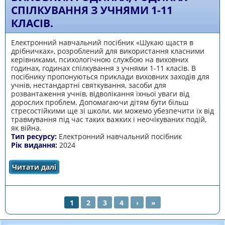
СПІЛКУВАННЯ З УЧНЯМИ 1-11
КЛАСІВ.
Електронний навчальний посібник «Шукаю щастя в
дрібничках», розроблений для використання класними
керівниками, психологічною службою на виховних
годинах, годинах спілкування з учнями 1-11 класів. В
посібнику пропонуються приклади виховних заходів для
учнів, нестандартні святкування, засоби для
розвантаження учнів, відволікання їхньої уваги від
дорослих проблем. Допомагаючи дітям бути більш
стресостійкими ще зі школи, ми можемо убезпечити їх від
травмування під час таких важких і неочікуваних подій,
як війна.
Тип ресурсу:
Електронний навчальний посібник
Рік видання:
2024
Читати далі
про Електронний навчальний посібник
«Шукаю щастя в дрібничках» для
використання класними керівниками,
психологічною службою на виховних
годинах, годинах спілкування з учнями 1-11
1
2
3
4
›
»
класів.
СТОРІНКИ