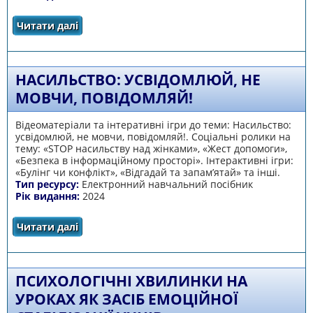
Читати далі
про Стоп булінг: Путівник у безпечне освітнє
середовище
НАСИЛЬСТВО: УСВІДОМЛЮЙ, НЕ
МОВЧИ, ПОВІДОМЛЯЙ!
Відеоматеріали та інтеративні ігри до теми: Насильство:
усвідомлюй, не мовчи, повідомляй!. Соціальні ролики на
тему: «STOP насильству над жінками», «Жест допомоги»,
«Безпека в інформаційному просторі». Інтерактивні ігри:
«Булінг чи конфлікт», «Відгадай та запам’ятай» та інші.
Тип ресурсу:
Електронний навчальний посібник
Рік видання:
2024
Читати далі
про Насильство: усвідомлюй, не мовчи,
повідомляй!
ПСИХОЛОГІЧНІ ХВИЛИНКИ НА
УРОКАХ ЯК ЗАСІБ ЕМОЦІЙНОЇ