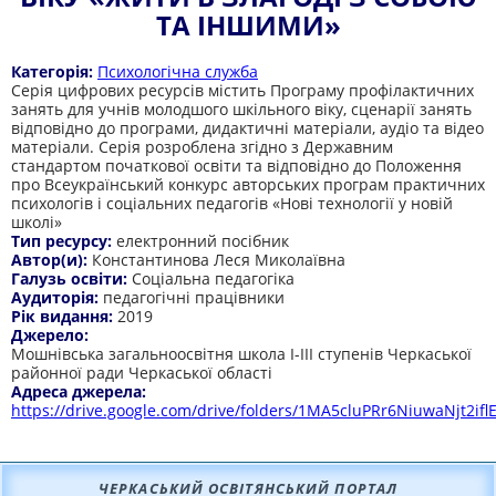
ТА ІНШИМИ»
Категорія:
Психологічна служба
Серія цифрових ресурсів містить Програму профілактичних
занять для учнів молодшого шкільного віку, сценарії занять
відповідно до програми, дидактичні матеріали, аудіо та відео
матеріали. Серія розроблена згідно з Державним
стандартом початкової освіти та відповідно до Положення
про Всеукраїнський конкурс авторських програм практичних
психологів і соціальних педагогів «Нові технології у новій
школі»
Тип ресурсу:
електронний посібник
Автор(и):
Константинова Леся Миколаївна
Галузь освіти:
Соціальна педагогіка
Аудиторія:
педагогічні працівники
Рік видання:
2019
Джерело:
Мошнівська загальноосвітня школа І-ІІІ ступенів Черкаської
районної ради Черкаської області
Адреса джерела:
https://drive.google.com/drive/folders/1MA5cluPRr6NiuwaNjt2if
ЧЕРКАСЬКИЙ ОСВІТЯНСЬКИЙ ПОРТАЛ