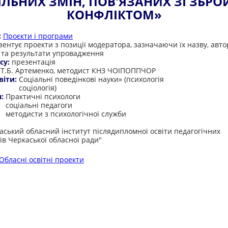
ІЛЬНИХ ЗМІН, ПОВ'ЯЗАНИХ ЗІ ЗБР
КОНФЛІКТОМ»
:
Проєкти і програми
ентує проекти з позиції модератора, зазначаючи їх назву, автор
 та результати упровадження
су:
презентація
:
Т.Б. Артеменко, методист КНЗ ЧОІПОППЧОР
віти:
Соціальні поведінкові науки» (психологія
соціологія)
я:
Практичні психологи
соціальні педагоги
методисти з психологічної служби
:
аський обласний інститут післядипломної освіти педагогічних
ів Черкаської обласної ради"
Обласні освітні проекти