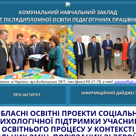
КОМУНАЛЬНИЙ НАВЧАЛЬНИЙ ЗАКЛАД
Т ПІСЛЯДИПЛОМНОЇ ОСВІТИ ПЕДАГОГІЧНИХ ПРАЦІВНИ
раїна. м.Черкаси. вул.Бидгощська 38/1,
тел (факс) 64-21-78, e-mail:
oipopp@ukr.
ІНФОРМАЦІЙНИЙ ДАЙДЖЕС
ПРО ІНСТИТУТ
БЛАСНІ ОСВІТНІ ПРОЕКТИ СОЦІАЛЬ
ИХОЛОГІЧНОЇ ПІДТРИМКИ УЧАСНИ
ОСВІТНЬОГО ПРОЦЕСУ У КОНТЕКСТІ