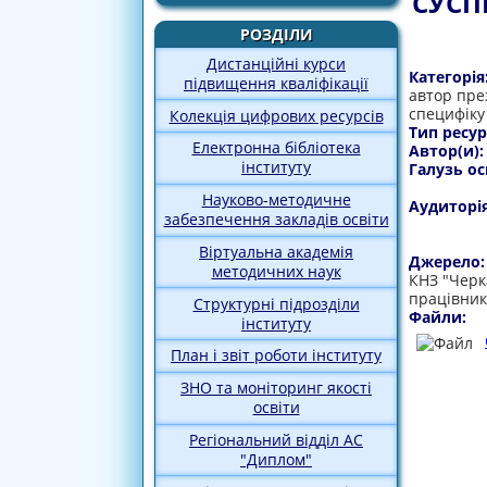
СУСП
РОЗДІЛИ
Дистанційні курси
Категорія
підвищення кваліфікації
автор през
специфіку
Колекція цифрових ресурсів
Тип ресур
Електронна бібліотека
Автор(и)
інституту
Галузь ос
Науково-методичне
Аудиторі
забезпечення закладів освіти
Віртуальна академія
Джерело
методичних наук
КНЗ "Черк
працівник
Структурні підрозділи
Файли:
інституту
План і звіт роботи інституту
ЗНО та моніторинг якості
освіти
Регіональний відділ АС
"Диплом"