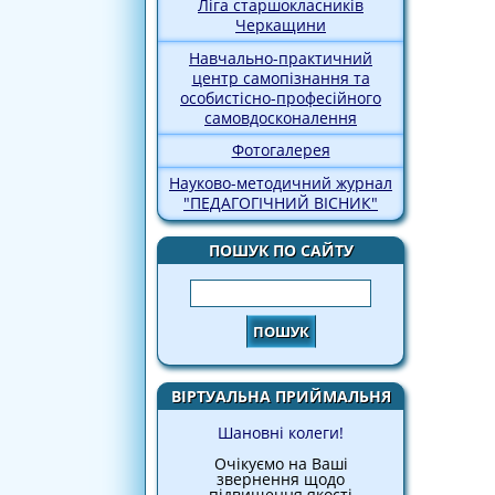
Ліга старшокласників
Черкащини
Навчально-практичний
центр самопізнання та
особистісно-професійного
самовдосконалення
Фотогалерея
Науково-методичний журнал
"ПЕДАГОГІЧНИЙ ВІСНИК"
ПОШУК ПО САЙТУ
Пошук
ВІРТУАЛЬНА ПРИЙМАЛЬНЯ
Шановні колеги!
Очікуємо на Ваші
звернення щодо
підвищення якості