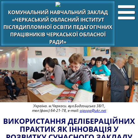
КОМУНАЛЬНИЙ НАВЧАЛЬНИЙ ЗАКЛАД
«ЧЕРКАСЬКИЙ ОБЛАСНИЙ ІНСТИТУТ
ПІСЛЯДИПЛОМНОЇ ОСВІТИ ПЕДАГОГІЧНИХ
ПРАЦІВНИКІВ ЧЕРКАСЬКОЇ ОБЛАСНОЇ
РАДИ»
Україна. м.Черкаси. вул.Бидгощська 38/1,
тел (факс) 64-21-78, e-mail:
oipopp@ukr.net
ВИКОРИСТАННЯ ДЕЛІБЕРАЦІЙНИХ
ПРАКТИК ЯК ІННОВАЦІЯ У
РОЗВИТКУ СУЧАСНОГО ЗАКЛАДУ