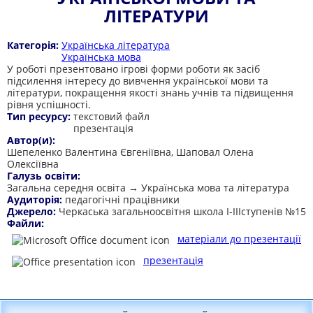
ЛІТЕРАТУРИ
Категорія:
Українська література
Українська мова
У роботі презентовано ігрові форми роботи як засіб
підсилення інтересу до вивчення української мови та
літератури, покращення якості знань учнів та підвищення
рівня успішності.
Тип ресурсу:
текстовий файл
презентація
Автор(и):
Шепеленко Валентина Євгеніївна, Шаповал Олена
Олексіївна
Галузь освіти:
Загальна середня освіта → Українська мова та література
Аудиторія:
педагогічні працівники
Джерело:
Черкаська загальноосвітня школа I-IIIступенів №15
Файли:
матеріали до презентації
презентація