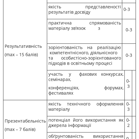
якість представленості
0-3
результатів досвіду
практична спрямованість
матеріалу зв’язок з
0-3
Результативність
зорієнтованість на реалізацію
компетентнісного, діяльнісного
(max – 15 балів)
0-3
та особистісно-зорієнтованого
підходів в освітньому процесі
участь у фахових конкурсах,
семінарах,
0-
3
конференціях, форумах,
фестивалях
якість технічного оформлення
0-
матеріалу
3
потенціал його використання як
0-
Презентабельність
джерела інформації
2
(max – 7 балів)
обґрунтованість використання
0-