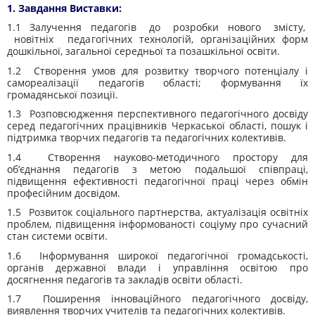
1. Завдання Виставки:
1.1 Залучення педагогів до розробки нового змісту,
новітніх педагогічних технологій, організаційних форм
дошкільної, загальної середньої та позашкільної освіти.
1.2 Створення умов для розвитку творчого потенціалу і
самореалізації педагогів області; формування їх
громадянської позиції.
1.3 Розповсюдження перспективного педагогічного досвіду
серед педагогічних працівників Черкаської області, пошук і
підтримка творчих педагогів та педагогічних колективів.
1.4 Створення науково-методичного простору для
об’єднання педагогів з метою подальшої співпраці,
підвищення ефективності педагогічної праці через обмін
професійним досвідом.
1.5 Розвиток соціального партнерства, актуалізація освітніх
проблем, підвищення інформованості соціуму про сучасний
стан системи освіти.
1.6 Інформування широкої педагогічної громадськості,
органів державної влади і управління освітою про
досягнення педагогів та закладів освіти області.
1.7 Поширення інноваційного педагогічного досвіду,
виявлення творчих учителів та педагогічних колективів.