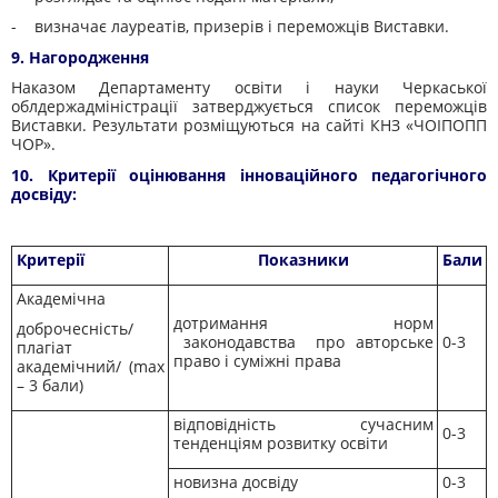
- визначає лауреатів, призерів і переможців Виставки.
9. Нагородження
Наказом Департаменту освіти і науки Черкаської
облдержадміністрації затверджується список переможців
Виставки. Результати розміщуються на сайті КНЗ «ЧОІПОПП
ЧОР».
10. Критерії оцінювання інноваційного педагогічного
досвіду:
Критерії
Показники
Бали
Академічна
дотримання норм
доброчесність/
законодавства про авторське
0-3
плагіат
право і суміжні права
академічний/ (max
– 3 бали)
відповідність сучасним
0-3
тенденціям розвитку освіти
новизна досвіду
0-3