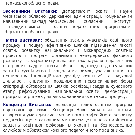
Черкаської обласної ради.
Засновники Виставки:
Департамент освіти і науки
Черкаської обласної державної адміністрації, комунальний
навчальний заклад Черкаський обласний інститут
післядипломної освіти педагогічних працівників»
Черкаської обласної ради.
Мета Виставки:
об’єднання зусиль учасників освітнього
процесу в пошуку ефективних шляхів підвищення якості
освіти, розвитку національних і міжнародних освітніх
проектів і програм, організація неперервного фахового
розвитку і саморозвитку педагогічних, науково-педагогічних
і керівних кадрів освіти області відповідно до сучасних
запитів суспільства і соціальних вимог, узагальнення та
поширення інноваційного досвіду освітньої та наукової
діяльності, сприяння розширенню перспективних форм
співпраці, обговорення шляхів реалізації завдань сучасного
етапу реформування національної освіти, демонстрації
програм та рішень для вдосконалення освітнього процесу.
Концепція Виставки:
реалізація нових освітніх програм
відповідно до вимог Концепції Нової української школи,
створення умов для систематичного професійного розвитку
педагогів, що є основним чинником успішного вирішення
завдань освітньої реформи в Україні та безпосередньо
службовим обов’язком кожного педагогічного працівника.