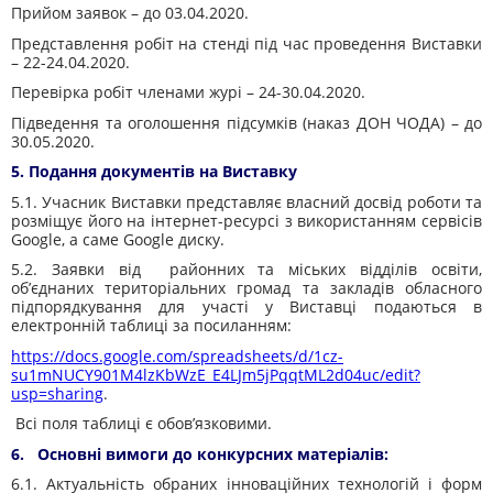
Прийом заявок – до 03.04.2020.
Представлення робіт на стенді під час проведення Виставки
– 22-24.04.2020.
Перевірка робіт членами журі – 24-30.04.2020.
Підведення та оголошення підсумків (наказ ДОН ЧОДА) – до
30.05.2020.
5. Подання документів на Виставку
5.1. Учасник Виставки представляє власний досвід роботи та
розміщує його на інтернет-ресурсі з використанням сервісів
Google, а саме Google диску.
5.2. Заявки від районних та міських відділів освіти,
об’єднаних територіальних громад та закладів обласного
підпорядкування для участі у Виставці подаються в
електронній таблиці за посиланням:
https://docs.google.com/spreadsheets/d/1cz-
su1mNUCY901M4lzKbWzE_E4LJm5jPqqtML2d04uc/edit?
usp=sharing
.
Всі поля таблиці є обов’язковими.
6. Основні вимоги до конкурсних матеріалів:
6.1. Актуальність обраних інноваційних технологій і форм