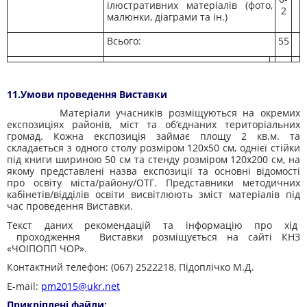
ілюстративних матеріалів (фото,
2
малюнки, діаграми та ін.)
Всього:
55
11.Умови проведення Виставки
Матеріали учасників розміщуються на окремих
експозиціях районів, міст та об’єднаних територіальних
громад. Кожна експозиція займає площу 2 кв.м. та
складається з одного столу розміром 120х50 см, однієї стійки
під книги шириною 50 см та стенду розміром 120х200 см, на
якому представлені назва експозиції та основні відомості
про освіту міста/району/ОТГ. Представники методичних
кабінетів/відділів освіти висвітлюють зміст матеріалів під
час проведення Виставки.
Текст даних рекомендацій та інформацію про хід
проходження Виставки розміщується на сайті КНЗ
«ЧОІПОПП ЧОР».
Контактний телефон: (067) 2522218, Підоплічко М.Д.
E-mail:
pm2015@ukr.net
Прикріплені файли: