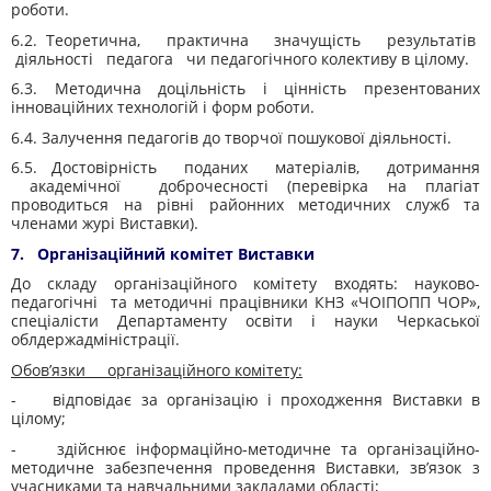
роботи.
6.2. Теоретична, практична значущість результатів
діяльності педагога чи педагогічного колективу в цілому.
6.3. Методична доцільність і цінність презентованих
інноваційних технологій і форм роботи.
6.4. Залучення педагогів до творчої пошукової діяльності.
6.5. Достовірність поданих матеріалів, дотримання
академічної доброчесності (перевірка на плагіат
проводиться на рівні районних методичних служб та
членами журі Виставки).
7. Організаційний комітет Виставки
До складу організаційного комітету входять: науково-
педагогічні та методичні працівники КНЗ «ЧОІПОПП ЧОР»,
спеціалісти Департаменту освіти і науки Черкаської
облдержадміністрації.
О
бов’язки організаційного комітету:
- відповідає за організацію і проходження Виставки в
цілому;
- здійснює інформаційно-методичне та організаційно-
методичне забезпечення проведення Виставки, зв’язок з
учасниками та навчальними закладами області;