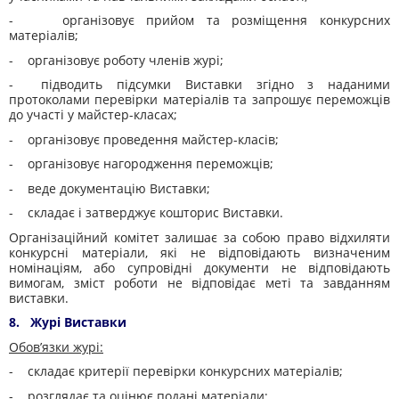
- організовує прийом та розміщення конкурсних
матеріалів;
- організовує роботу членів журі;
- підводить підсумки Виставки згідно з наданими
протоколами перевірки матеріалів та запрошує переможців
до участі у майстер-класах;
- організовує проведення майстер-класів;
- організовує нагородження переможців;
- веде документацію Виставки;
- складає і затверджує кошторис Виставки.
Організаційний комітет залишає за собою право відхиляти
конкурсні матеріали, які не відповідають визначеним
номінаціям, або супровідні документи не відповідають
вимогам, зміст роботи не відповідає меті та завданням
виставки.
8. Журі Виставки
О
бов’язки журі:
- складає критерії перевірки конкурсних матеріалів;
- розглядає та оцінює подані матеріали;