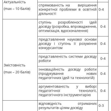
Актуальність
спрямованість на вирішення
(max – 10 балів)
конкретної проблеми в освітній
0-4
діяльності
ступінь розробленості ідей
досвіду (розробка, впровадження,
0-4
оптимізація, вдосконалення)
представлення наукової основи
досвіду і ступінь її розуміння
0-4
конкурсантом
представленість системи досвіду
0-4
роботи
Змістовність
інноваційність досвіду роботи
(max – 20 балів)
(продукування нових
0-4
педагогічних ідей та технологій)
аргументованість у виборі
педагогічної технології,
0-4
педагогічного інструментарію
відповідність отриманих
0-3
результатів цілям досвіду