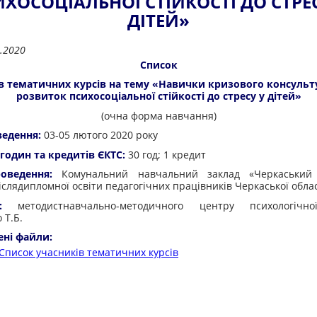
ХОСОЦІАЛЬНОЇ СТІЙКОСТІ ДО СТРЕ
ДІТЕЙ»
.2020
Список
в тематичних курсів на тему «Навички кризового консульт
розвиток психосоціальної стійкості до стресу у дітей»
(очна форма навчання)
ведення:
03-05 лютого 2020 року
 годин та кредитів ЄКТС:
30 год; 1 кредит
оведення:
Комунальний навчальний заклад «Черкаський
післядипломної освіти педагогічних працівників Черкаської обла
:
методистнавчально-методичного центру психологічно
 Т.Б.
ені файли:
Список учасників тематичних курсів