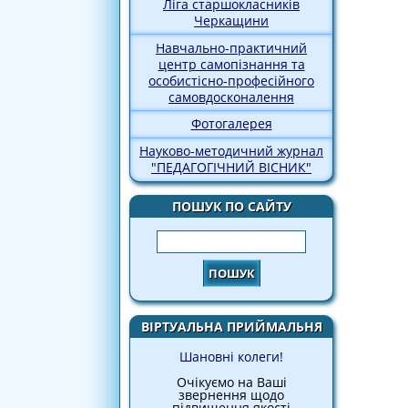
Ліга старшокласників
Черкащини
Навчально-практичний
центр самопізнання та
особистісно-професійного
самовдосконалення
Фотогалерея
Науково-методичний журнал
"ПЕДАГОГІЧНИЙ ВІСНИК"
ПОШУК ПО САЙТУ
Пошук
ВІРТУАЛЬНА ПРИЙМАЛЬНЯ
Шановні колеги!
Очікуємо на Ваші
звернення щодо
підвищення якості