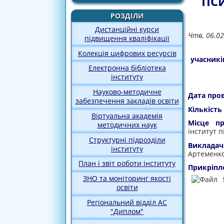
ПСИ
РОЗДІЛИ
Дистанційні курси
Чтв, 06.02
підвищення кваліфікації
Колекція цифрових ресурсів
учасникі
Електронна бібліотека
інституту
Науково-методичне
Дата про
забезпечення закладів освіти
Кількість
Віртуальна академія
Місце пр
методичних наук
інститут 
Структурні підрозділи
Викладач
інституту
Артеменко
План і звіт роботи інституту
Прикріпл
ЗНО та моніторинг якості
освіти
Регіональний відділ АС
"Диплом"