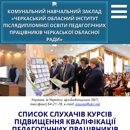
КОМУНАЛЬНИЙ НАВЧАЛЬНИЙ ЗАКЛАД
«ЧЕРКАСЬКИЙ ОБЛАСНИЙ ІНСТИТУТ
ПІСЛЯДИПЛОМНОЇ ОСВІТИ ПЕДАГОГІЧНИХ
ПРАЦІВНИКІВ ЧЕРКАСЬКОЇ ОБЛАСНОЇ
РАДИ»
Україна. м.Черкаси. вул.Бидгощська 38/1,
тел (факс) 64-21-78, e-mail:
oipopp@ukr.net
СПИСОК СЛУХАЧІВ КУРСІВ
ПІДВИЩЕННЯ КВАЛІФІКАЦІЇ
ПЕДАГОГІЧНИХ ПРАЦІВНИКІВ