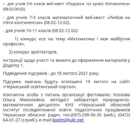
-
для учнів 5-6 класів веб-квест «Подорож по країні Математики»
(08.02-09.02).
- для учнів 7-9 класів математичний веб-квест «Любов на
п’яти континентах» (08.02-12.02).
- для учнів 10-11 класів (08.02-12.02):
1) конкурс есе на тему «Математика і моя майбутня
професія».
2) конкурс архітекторів.
Інструкції щодо участі та вимоги до оформлення матеріалів у
Додатку 1.
Підведення підсумків - до 18 лютого 2021 року.
Підсумки змагань будуть оголошені 19 лютого на сайті
«Черкаський освітянський портал».
Контактна особа з питань організації фестивалю: Козлова
Ольга Миколаївна, методист лабораторії природничо-
математичних дисциплін КНЗ «Черкаський обласний
інститут післядипломної освіти педагогічних працівників
Черкаської обласної ради», тел.(097)-298-90-35 (моб.), (0472)
64-01-27 (служб.), е-mail:
koolmi@ukr.net