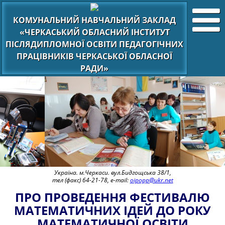
КОМУНАЛЬНИЙ НАВЧАЛЬНИЙ ЗАКЛАД
«ЧЕРКАСЬКИЙ ОБЛАСНИЙ ІНСТИТУТ
ПІСЛЯДИПЛОМНОЇ ОСВІТИ ПЕДАГОГІЧНИХ
ПРАЦІВНИКІВ ЧЕРКАСЬКОЇ ОБЛАСНОЇ
РАДИ»
Україна. м.Черкаси. вул.Бидгощська 38/1,
тел (факс) 64-21-78, e-mail:
oipopp@ukr.net
ПРО ПРОВЕДЕННЯ ФЕСТИВАЛЮ
МАТЕМАТИЧНИХ ІДЕЙ ДО РОКУ
МАТЕМАТИЧНОЇ ОСВІТИ