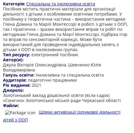
Категорія:
Спеціальна та інклюзивна освіта
Посібник містить практичні матеріали для організації
діяльності з дітьми з особливими освітніми потребами. У
посібнику є теоретична частина – використання методики
Глена Домана та Маріїї Монтессорі в роботі з дітьми з ООП,
так і практична – зразки використання вправ та робіт по
методикам Глена Домана та Марії Монтессорі, підбірка ігор
та вправ по сенсомоторній корекції. Може бути
використаний для проведення індивідуальних занять з
дітьми з ООП в інклюзивних групах.
Тип ресурсу:
електронний посібник
Автор(и):
Джула Вікторія Олександрівна, Шевченко Юлія
Володимирівна
Галузь освіти:
Інклюзивна та спеціальна освіта
Аудиторія:
педагогічні працівники
Рік видання:
2021
Джерело:
Золотоніький заклад дошкільної освіти (ясла-садок)
«Сонечко» Золотоніської міської ради Черкаської області
Файли:
Шляхи активізації розумової діяльності
дітей з ООП