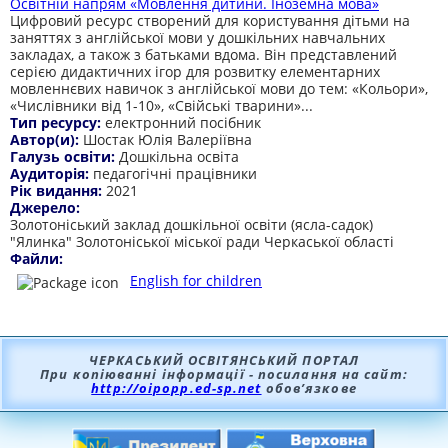
Освітній напрям «Мовлення дитини. Іноземна мова»
Цифровий ресурс створений для користування дітьми на
заняттях з англійської мови у дошкільних навчальних
закладах, а також з батьками вдома. Він представлений
серією дидактичних ігор для розвитку елементарних
мовленнєвих навичок з англійської мови до тем: «Кольори»,
«Числівники від 1-10», «Свійські тварини»...
Тип ресурсу:
електронний посібник
Автор(и):
Шостак Юлія Валеріївна
Галузь освіти:
Дошкільна освіта
Аудиторія:
педагогічні працівники
Рік видання:
2021
Джерело:
Золотоніський заклад дошкільної освіти (ясла-садок)
"Ялинка" Золотоніської міської ради Черкаської області
Файли:
English for children
ЧЕРКАСЬКИЙ ОСВІТЯНСЬКИЙ ПОРТАЛ
При копіюванні інформації - посилання на сайт:
http://oipopp.ed-sp.net
обов’язкове