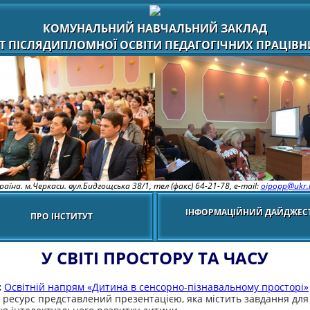
КОМУНАЛЬНИЙ НАВЧАЛЬНИЙ ЗАКЛАД
Т ПІСЛЯДИПЛОМНОЇ ОСВІТИ ПЕДАГОГІЧНИХ ПРАЦІВНИ
раїна. м.Черкаси. вул.Бидгощська 38/1,
тел (факс) 64-21-78, e-mail:
oipopp@ukr.
ІНФОРМАЦІЙНИЙ ДАЙДЖЕС
ПРО ІНСТИТУТ
У СВІТІ ПРОСТОРУ ТА ЧАСУ
:
Освітній напрям «Дитина в сенсорно-пізнавальному просторі»
ресурс представлений презентацією, яка містить завдання для