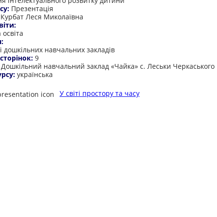
я інтелектуального розвитку дитини
су:
Презентація
:
Курбат Леся Миколаївна
віти:
 освіта
я:
і дошкільних навчальних закладів
 сторінок:
9
:
Дошкільний навчальний заклад «Чайка» с. Леськи Черкаського
урсу:
українська
У світі простору та часу