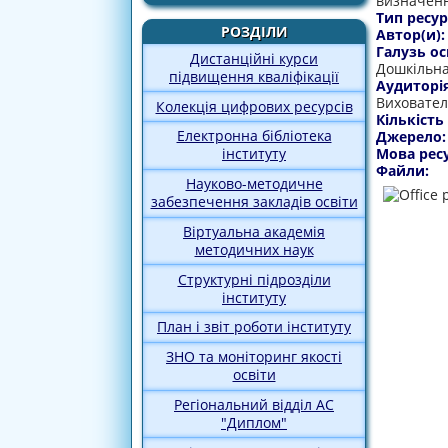
визначенн
Тип ресур
РОЗДІЛИ
Автор(и)
Галузь ос
Дистанційні курси
Дошкільна
підвищення кваліфікації
Аудиторі
Виховател
Колекція цифрових ресурсів
Кількість
Електронна бібліотека
Джерело
Мова рес
інституту
Файли:
Науково-методичне
забезпечення закладів освіти
Віртуальна академія
методичних наук
Структурні підрозділи
інституту
План і звіт роботи інституту
ЗНО та моніторинг якості
освіти
Регіональний відділ АС
"Диплом"