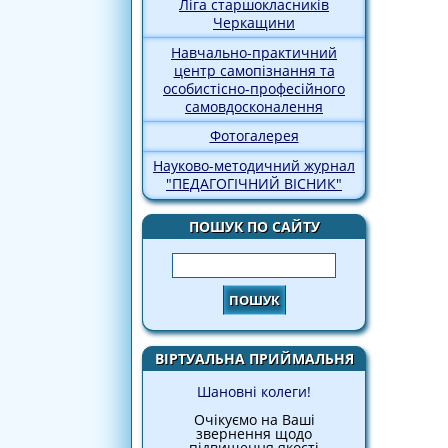
Ліга старшокласників
Черкащини
Навчально-практичний
центр самопізнання та
особистісно-професійного
самовдосконалення
Фотогалерея
Науково-методичний журнал
"ПЕДАГОГІЧНИЙ ВІСНИК"
ПОШУК ПО САЙТУ
Пошук
ВІРТУАЛЬНА ПРИЙМАЛЬНЯ
Шановні колеги!
Очікуємо на Ваші
звернення щодо
підвищення якості