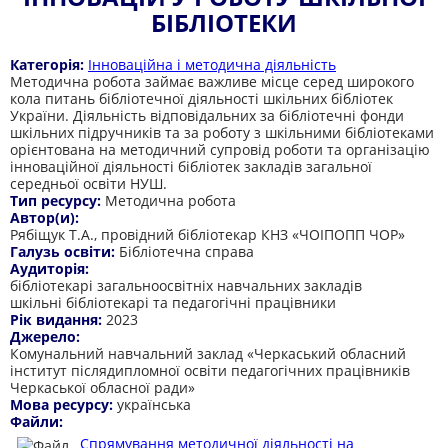
БІБЛІОТЕКИ
Категорія:
Інноваційна і методична діяльність
Методична робота займає важливе місце серед широкого
кола питань бібліотечної діяльності шкільних бібліотек
України. Діяльність відповідальних за бібліотечні фонди
шкільних підручників та за роботу з шкільними бібліотеками
орієнтована на методичний супровід роботи та організацію
інноваційної діяльності бібліотек закладів загальної
середньої освіти НУШ.
Тип ресурсу:
Методична робота
Автор(и):
Рябіщук Т.А., провідний бібліотекар КНЗ «ЧОІПОПП ЧОР»
Галузь освіти:
Бібліотечна справа
Аудиторія:
бібліотекарі загальноосвітніх навчальних закладів
шкільні бібліотекарі та педагогічні працівники
Рік видання:
2023
Джерело:
Комунальний навчальний заклад «Черкаський обласний
інститут післядипломної освіти педагогічних працівників
Черкаської обласної ради»
Мова ресурсу:
українська
Файли:
Спрямування методичної діяльності на