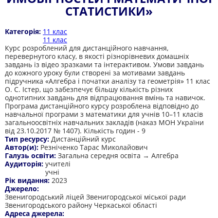
СТАТИСТИКИ»
Категорія:
11 клас
11 клас
Курс розроблений для дистанційного навчання,
перевернутого класу, в якості різнорівневих домашніх
завдань із відео зразками та інтерактивом. Умови завдань
до кожного уроку були створені за мотивами завдань
підручника «Алгебра і початки аналізу та геометрія» 11 клас
О. С. Істер, що забезпечує більшу кількість різних
однотипних завдань для відпрацювання вмінь та навичок.
Програма дистанційного курсу розроблена відповідно до
навчальної програми з математики для учнів 10–11 класів
загальноосвітніх навчальних закладів (наказ МОН України
від 23.10.2017 № 1407). Кількість годин - 9
Тип ресурсу:
Дистанційний курс
Автор(и):
Резніченко Тарас Миколайович
Галузь освіти:
Загальна середня освіта → Алгебра
Аудиторія:
учителі
учні
Рік видання:
2023
Джерело:
Звенигородський ліцей Звенигородської міської ради
Звенигородського району Черкаської області
Адреса джерела: