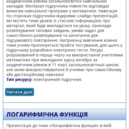
академічним рівнем загальноосвітніх навчальних
закладів. Матеріал підручника повністю відповідає
вимогам навчальної програми з математики. Навігація
по сторінках підручника відкриває слайди презентацій,
які містять теми уроків зі стислою інформацією про
матеріал, який буде викладатися на уроці, приклади
розв’язування типових завдань, умови задач для
самостійного розв’язування та запитання для
підсумкового повторення. Наприкінці вивчення кожної
теми учням пропонується пройти тестування, для цього у
підручнику розроблені електронні тести. Ресурс
розрахований в першу чергу на використання учителями
математики при викладанні курсу алгебри за
академічним рівнем в 11 класі загальноосвітньої школи,
але може використовуватися й учнями при самостійному
або дистанційному навчанні
Тип ресурсу:
електронний підручник
Читати далі
про Похідна функції
ЛОГАРИФМІЧНА ФУНКЦІЯ
Презентація до теми «Логарифмічна функція» в якій