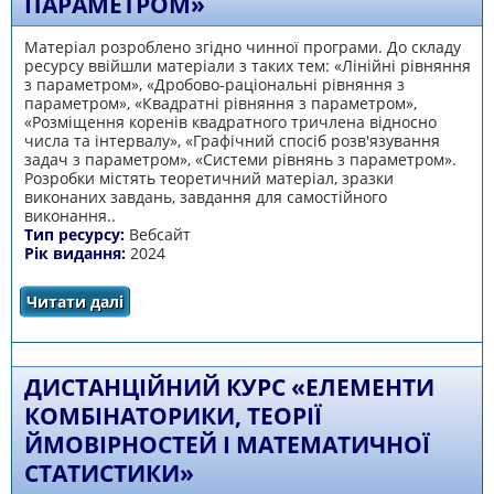
ПАРАМЕТРОМ»
Матеріал розроблено згідно чинної програми. До складу
ресурсу ввійшли матеріали з таких тем: «Лінійні рівняння
з параметром», «Дробово-раціональні рівняння з
параметром», «Квадратні рівняння з параметром»,
«Розміщення коренів квадратного тричлена відносно
числа та інтервалу», «Графічний спосіб розв'язування
задач з параметром», «Системи рівнянь з параметром».
Розробки містять теоретичний матеріал, зразки
виконаних завдань, завдання для самостійного
виконання..
Тип ресурсу:
Вебсайт
Рік видання:
2024
Читати далі
про Сайт «Розв’язування задач з
параметром»
ДИСТАНЦІЙНИЙ КУРС «ЕЛЕМЕНТИ
КОМБІНАТОРИКИ, ТЕОРІЇ
ЙМОВІРНОСТЕЙ І МАТЕМАТИЧНОЇ
СТАТИСТИКИ»