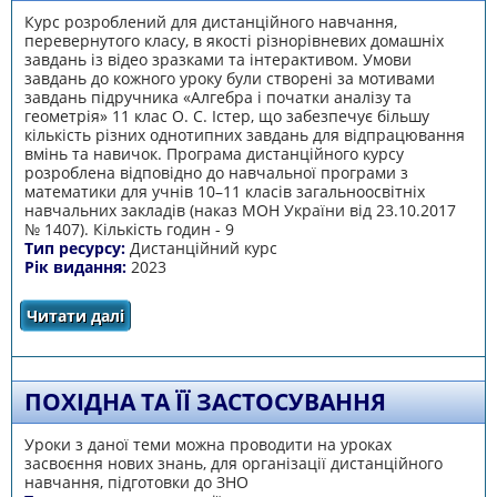
Курс розроблений для дистанційного навчання,
перевернутого класу, в якості різнорівневих домашніх
завдань із відео зразками та інтерактивом. Умови
завдань до кожного уроку були створені за мотивами
завдань підручника «Алгебра і початки аналізу та
геометрія» 11 клас О. С. Істер, що забезпечує більшу
кількість різних однотипних завдань для відпрацювання
вмінь та навичок. Програма дистанційного курсу
розроблена відповідно до навчальної програми з
математики для учнів 10–11 класів загальноосвітніх
навчальних закладів (наказ МОН України від 23.10.2017
№ 1407). Кількість годин - 9
Тип ресурсу:
Дистанційний курс
Рік видання:
2023
Читати далі
про Дистанційний курс «Елементи
комбінаторики, теорії ймовірностей і
математичної статистики»
ПОХІДНА ТА ЇЇ ЗАСТОСУВАННЯ
Уроки з даної теми можна проводити на уроках
засвоєння нових знань, для організації дистанційного
навчання, підготовки до ЗНО