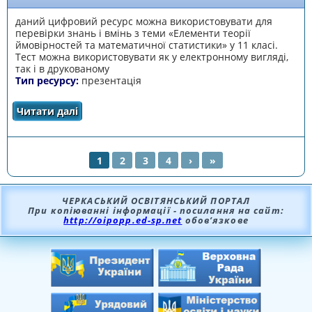
даний цифровий ресурс можна використовувати для
перевірки знань і вмінь з теми «Елементи теорії
ймовірностей та математичної статистики» у 11 класі.
Тест можна використовувати як у електронному вигляді,
так і в друкованому
Тип ресурсу:
презентація
Читати далі
про Тестові завдання з теорії ймовірностей
та математичної статистики
1
2
3
4
›
»
СТОРІНКИ
ЧЕРКАСЬКИЙ ОСВІТЯНСЬКИЙ ПОРТАЛ
При копіюванні інформації - посилання на сайт:
http://oipopp.ed-sp.net
обов’язкове