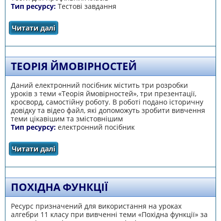
Тип ресурсу:
Тестові завдання
Читати далі
про Тести навчальних досягнень учнів з
теми «Комплексні числа» за 11 клас
ТЕОРІЯ ЙМОВІРНОСТЕЙ
Даний електронний посібник містить три розробки
уроків з теми «Теорія ймовірностей», три презентації,
кросворд, самостійну роботу. В роботі подано історичну
довідку та відео файл, які допоможуть зробити вивчення
теми цікавішим та змістовнішим
Тип ресурсу:
електронний посібник
Читати далі
про Теорія ймовірностей
ПОХІДНА ФУНКЦІЇ
Ресурс призначений для використання на уроках
алгебри 11 класу при вивченні теми «Похідна функції» за