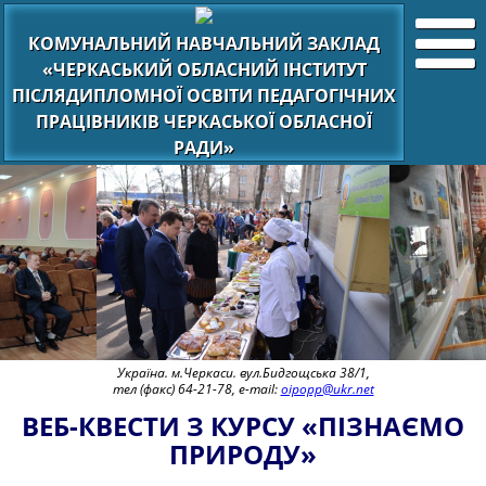
КОМУНАЛЬНИЙ НАВЧАЛЬНИЙ ЗАКЛАД
«ЧЕРКАСЬКИЙ ОБЛАСНИЙ ІНСТИТУТ
ПІСЛЯДИПЛОМНОЇ ОСВІТИ ПЕДАГОГІЧНИХ
ПРАЦІВНИКІВ ЧЕРКАСЬКОЇ ОБЛАСНОЇ
РАДИ»
Україна. м.Черкаси. вул.Бидгощська 38/1,
тел (факс) 64-21-78, e-mail:
oipopp@ukr.net
ВЕБ-КВЕСТИ З КУРСУ «ПІЗНАЄМО
ПРИРОДУ»