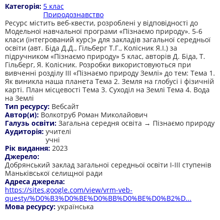
Категорія:
5 клас
Природознавство
Ресурс містить веб-квести, розроблені у відповідності до
Модельної навчальної програми «Пізнаємо природу». 5-6
класи (інтегрований курс)» для закладів загальної середньої
освіти (авт. Біда Д.Д., Гільберг Т.Г., Колісник Я.І.) за
підручником «Пізнаємо природу» 5 клас, авторів Д. Біда, Т.
Гільберг, Я. Колісник. Розробки використовуються при
вивченні розділу ІІІ «Пізнаємо природу Землі» до тем: Тема 1.
Як виникла наша планета Тема 2. Земля на глобусі і фізичній
карті. План місцевості Тема 3. Суходіл на Землі Тема 4. Вода
на Землі
Тип ресурсу:
Вебсайт
Автор(и):
Волкотруб Роман Миколайович
Галузь освіти:
Загальна середня освіта → Пізнаємо природу
Аудиторія:
учителі
учні
Рік видання:
2023
Джерело:
Добрянський заклад загальної середньої освіти І-ІІІ ступенів
Маньківської селищної ради
Адреса джерела:
https://sites.google.com/view/vrm-veb-
questy/%D0%B3%D0%BE%D0%BB%D0%BE%D0%B2%D...
Мова ресурсу:
українська