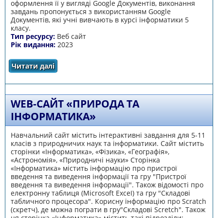
оформлення її у вигляді Google Документів, виконання
завдань пропонується з використанням Google
Документів, які учні вивчають в курсі інформатики 5
класу.
Тип ресурсу:
Веб сайт
Рік видання:
2023
Читати далі
про Віртуально дослідницький острів
“Пізнаємо організм людини в середовищі
його існування”
WEB-CАЙТ «ПРИРОДА ТА
ІНФОРМАТИКА»
Навчальний сайт містить інтерактивні завдання для 5-11
класів з природничих наук та інформатики. Сайт містить
сторінки «Інформатика», «Фізика», «Географія»,
«Астрономія», «Природничі науки» Сторінка
«Інформатика» містить інформацію про пристрої
введення та виведення інформації та гру "Пристрої
введення та виведення інформації". Також відомості про
електронну таблиця (Microsoft ExceІ) та гру "Складові
табличного процесора". Корисну інформацію про Scratch
(скретч), де можна пограти в гру"Складові Scretch". Також
ця сторінка «Інформатика» містить такі підрозділи: -