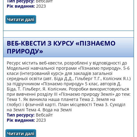
Тип ресурсу:
Вебсайт
Рік видання:
2023
Читати далі
про Формування природознавчих
компетентностей засобами ІКТ. Тема
"Дізнаємося про Землю і Всесвіт"
ВЕБ-КВЕСТИ З КУРСУ «ПІЗНАЄМО
ПРИРОДУ»
Ресурс містить веб-квести, розроблені у відповідності до
Модельної навчальної програми «Пізнаємо природу». 5-6
класи (інтегрований курс)» для закладів загальної
середньої освіти (авт. Біда Д.Д., Гільберг Т.Г., Колісник Я.І.)
за підручником «Пізнаємо природу» 5 клас, авторів Д.
Біда, Т. Гільберг, Я. Колісник. Розробки використовуються
при вивченні розділу ІІІ «Пізнаємо природу Землі» до тем:
Тема 1. Як виникла наша планета Тема 2. Земля на
глобусі і фізичній карті. План місцевості Тема 3. Суходіл
на Землі Тема 4. Вода на Землі
Тип ресурсу:
Вебсайт
Рік видання:
2023
Читати далі
про Веб-квести з курсу «Пізнаємо природу»