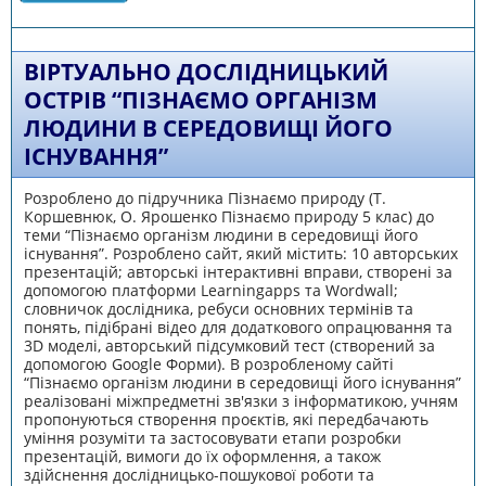
ВІРТУАЛЬНО ДОСЛІДНИЦЬКИЙ
ОСТРІВ “ПІЗНАЄМО ОРГАНІЗМ
ЛЮДИНИ В СЕРЕДОВИЩІ ЙОГО
ІСНУВАННЯ”
Розроблено до підручника Пізнаємо природу (Т.
Коршевнюк, О. Ярошенко Пізнаємо природу 5 клас) до
теми “Пізнаємо організм людини в середовищі його
існування”. Розроблено сайт, який містить: 10 авторських
презентацій; авторські інтерактивні вправи, створені за
допомогою платформи Learningapps та Wordwall;
словничок дослідника, ребуси основних термінів та
понять, підібрані відео для додаткового опрацювання та
3D моделі, авторський підсумковий тест (створений за
допомогою Google Форми). В розробленому сайті
“Пізнаємо організм людини в середовищі його існування”
реалізовані міжпредметні зв'язки з інформатикою, учням
пропонуються створення проєктів, які передбачають
уміння розуміти та застосовувати етапи розробки
презентацій, вимоги до їх оформлення, а також
здійснення дослідницько-пошукової роботи та