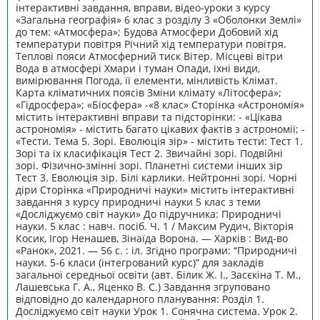
інтерактивні завдання, вправи, відео-уроки з курсу
«Загальна географія» 6 клас з розділу 3 «Оболонки Землі»
до тем: «Атмосфера»; Будова Атмосфери Добовий хід
температури повітря Річний хід температури повітря.
Теплові пояси Атмосферний тиск Вітер. Місцеві вітри
Вода в атмосфері Хмари і туман Опади, їхні види,
вимірювання Погода, її елементи, мінливість Клімат.
Карта кліматичних поясів Зміни клімату «Літосфера»;
«Гідросфера»; «Біосфера» -«8 клас» Сторінка «Астрономія»
містить інтерактивні вправи та підсторінки: - «Цікава
астрономія» - містить багато цікавих фактів з астрономії; -
«Тести. Тема 5. Зорі. Еволюція зір» - містить тести: Тест 1.
Зорі та їх класифікація Тест 2. Звичайні зорі. Подвійні
зорі. Фізично-змінні зорі. Планетні системи інших зір
Тест 3. Еволюція зір. Білі карлики. Нейтронні зорі. Чорні
діри Сторінка «Природничі науки» містить інтерактивні
завдання з курсу природничі науки 5 клас з теми
«Досліджуємо світ науки» До підручника: Природничі
науки. 5 клас : навч. посіб. Ч. 1 / Максим Рудич, Вікторія
Косик, Ігор Ненашев, Зінаїда Ворона. — Харків : Вид-во
«Ранок», 2021. — 56 с. : іл. Згідно програми: “Природничі
науки. 5-6 класи (інтегрований курс)” для закладів
загальної середньої освіти (авт. Білик Ж. І., Засєкіна Т. М.,
Лашевська Г. А., Яценко В. С.) Завдання згруповано
відповідно до календарного планування: Розділ 1.
Досліджуємо світ науки Урок 1. Сонячна система. Урок 2.