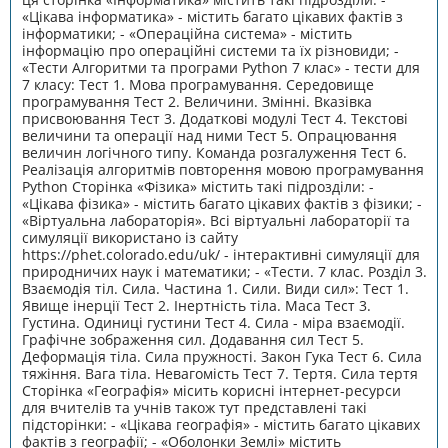
«Цікава інформатика» - містить багато цікавих фактів з
інформатики; - «Операційна система» - містить
інформацію про операційні системи та їх різновиди; -
«Тести Алгоритми та програми Python 7 клас» - тести для
7 класу: Тест 1. Мова програмування. Середовище
програмування Тест 2. Величини. Змінні. Вказівка
присвоювання Тест 3. Додаткові модулі Тест 4. Текстові
величини та операції над ними Тест 5. Опрацювання
величин логічного типу. Команда розгалуження Тест 6.
Реалізація алгоритмів повторення мовою програмування
Python Сторінка «Фізика» містить такі підрозділи: -
«Цікава фізика» - містить багато цікавих фактів з фізики; -
«Віртуальна лабораторія». Всі віртуальні лабораторії та
симуляції використано із сайту
https://phet.colorado.edu/uk/ - інтерактивні симуляції для
природничих наук і математики; - «Тести. 7 клас. Розділ 3.
Взаємодія тіл. Сила. Частина 1. Сили. Види сил»: Тест 1.
Явище інерції Тест 2. Інертність тіла. Маса Тест 3.
Густина. Одиниці густини Тест 4. Сила - міра взаємодії.
Графічне зображення сил. Додавання сил Тест 5.
Деформація тіла. Сила пружності. Закон Гука Тест 6. Сила
тяжіння. Вага тіла. Невагомість Тест 7. Тертя. Сила тертя
Сторінка «Географія» місить корисні інтернет-ресурси
для вчителів та учнів також тут представлені такі
підсторінки: - «Цікава географія» - містить багато цікавих
фактів з географії; - «Оболонки Землі» містить