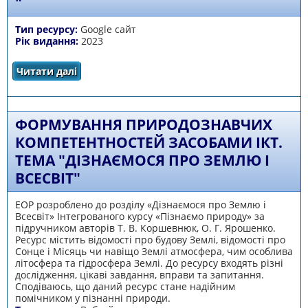
"
Тип ресурсу:
Google сайт
Рік видання:
2023
Читати далі
про "Пізнаємо природу» у 5-6 класах "
ФОРМУВАННЯ ПРИРОДОЗНАВЧИХ
КОМПЕТЕНТНОСТЕЙ ЗАСОБАМИ ІКТ.
ТЕМА "ДІЗНАЄМОСЯ ПРО ЗЕМЛЮ І
ВСЕСВІТ"
ЕОР розроблено до розділу «Дізнаємося про Землю і
Всесвіт» Інтегрованого курсу «Пізнаємо природу» за
підручником авторів Т. В. Коршевнюк, О. Г. Ярошенко.
Ресурс містить відомості про будову Землі, відомості про
Сонце і Місяць чи навіщо Землі атмосфера, чим особлива
літосфера та гідросфера Землі. До ресурсу входять різні
дослідження, цікаві завдання, вправи та запитання.
Сподіваюсь, що даний ресурс стане надійним
помічником у пізнанні природи.