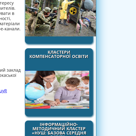
нтересу
чителів.
увати в
ості,
матеріали
be-канали.
КЛАСТЕРИ
КОМПЕНСАТОРНОЇ ОСВІТИ
ий заклад
ркаської
KuyR
ІНФОРМАЦІЙНО-
МЕТОДИЧНИЙ КЛАСТЕР
«НУШ: БАЗОВА СЕРЕДНЯ