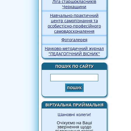
Ліга старшокласників
Черкащини
Навчально-практичний
центр самопізнання та
особистісно-професійного
самовдосконалення
Фотогалерея
Науково-методичний журнал
"ПЕДАГОГІЧНИЙ ВІСНИК"
ПОШУК ПО САЙТУ
Пошук
ВІРТУАЛЬНА ПРИЙМАЛЬНЯ
Шановні колеги!
Очікуємо на Ваші
звернення щодо
підвищення якості