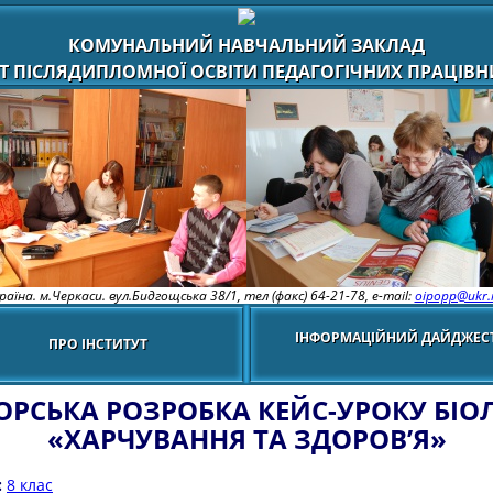
КОМУНАЛЬНИЙ НАВЧАЛЬНИЙ ЗАКЛАД
Т ПІСЛЯДИПЛОМНОЇ ОСВІТИ ПЕДАГОГІЧНИХ ПРАЦІВНИ
раїна. м.Черкаси. вул.Бидгощська 38/1,
тел (факс) 64-21-78, e-mail:
oipopp@ukr.
ІНФОРМАЦІЙНИЙ ДАЙДЖЕС
ПРО ІНСТИТУТ
ОРСЬКА РОЗРОБКА КЕЙС-УРОКУ БІОЛ
«ХАРЧУВАННЯ ТА ЗДОРОВ’Я»
:
8 клас