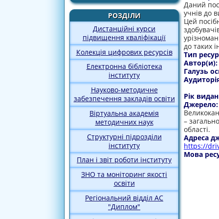
Даний пос
учнів до 
РОЗДІЛИ
Цей посіб
Дистанційні курси
здобувачі
підвищення кваліфікації
урізноман
до таких і
Колекція цифрових ресурсів
Тип ресур
Автор(и)
Електронна бібліотека
Галузь ос
інституту
Аудиторі
Науково-методичне
Рік видан
забезпечення закладів освіти
Джерело
Великокан
Віртуальна академія
– загально
методичних наук
області.
Структурні підрозділи
Адреса д
інституту
https://d
Мова рес
План і звіт роботи інституту
ЗНО та моніторинг якості
освіти
Регіональний відділ АС
"Диплом"