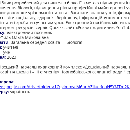
ібник розроблений для вчителів біології з метою підвищення і
вивчення біології, підвищення рівня професійної майстерності у
ник допоможе урізноманітнити та збагатити знання учнів, форм
в освіти соціальну, здоров'язберігаючу, інформаційну компетентн
ітнити і зробити сучасним урок. Електронний посібник містить 
нтернет-ресурсів: сервіс Quizizz, сайт «Розвиток дитини», YouTu
су:
електронний посібник
:
Филь Ольга Миколаївна
віти:
Загальна середня освіта → Біологія
я:
учителі
учні
ня:
2023
:
івецький навчально-виховний комплекс «Дошкільний навчальн
освітня школа І – ІІІ ступенів» Чорнобаївської селищної ради Че
жерела:
rive.google.com/drive/folders/1CgvImmvcM6nuAZIkuefoqH5YMTm2
урсу:
українська