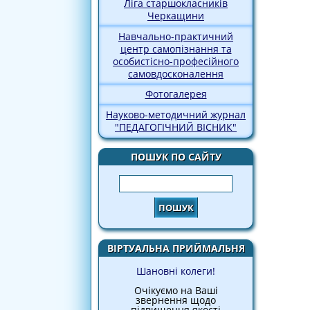
Ліга старшокласників
Черкащини
Навчально-практичний
центр самопізнання та
особистісно-професійного
самовдосконалення
Фотогалерея
Науково-методичний журнал
"ПЕДАГОГІЧНИЙ ВІСНИК"
ПОШУК ПО САЙТУ
Пошук
ВІРТУАЛЬНА ПРИЙМАЛЬНЯ
Шановні колеги!
Очікуємо на Ваші
звернення щодо
підвищення якості