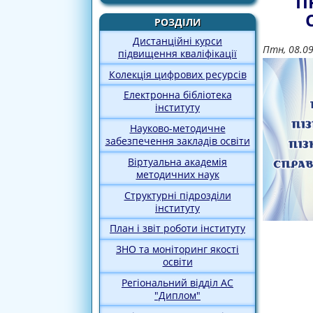
П
РОЗДІЛИ
Дистанційні курси
Птн, 08.0
підвищення кваліфікації
Колекція цифрових ресурсів
Електронна бібліотека
інституту
Науково-методичне
забезпечення закладів освіти
Віртуальна академія
методичних наук
Структурні підрозділи
інституту
План і звіт роботи інституту
ЗНО та моніторинг якості
освіти
Регіональний відділ АС
"Диплом"