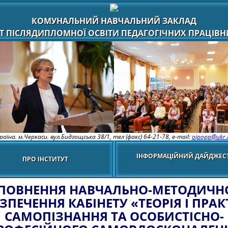
КОМУНАЛЬНИЙ НАВЧАЛЬНИЙ ЗАКЛАД
Т ПІСЛЯДИПЛОМНОЇ ОСВІТИ ПЕДАГОГІЧНИХ ПРАЦІВНИ
раїна. м.Черкаси. вул.Бидгощська 38/1,
тел (факс) 64-21-78, e-mail:
oipopp@ukr.
ІНФОРМАЦІЙНИЙ ДАЙДЖЕС
ПРО ІНСТИТУТ
ПОВНЕННЯ НАВЧАЛЬНО-МЕТОДИЧН
ЗПЕЧЕННЯ КАБІНЕТУ «ТЕОРІЯ І ПРА
САМОПІЗНАННЯ ТА ОСОБИСТІСНО-