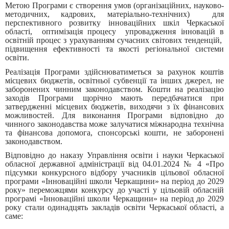
Метою Програми є створення умов (організаційних, науково-
методичних, кадрових, матеріально-технічних) для
перспективного розвитку інноваційних шкіл Черкаської
області, оптимізація процесу упровадження інновацій в
освітній процес з урахуванням сучасних світових тенденцій,
підвищення ефективності та якості регіональної системи
освіти.
Реалізація Програми здійснюватиметься за рахунок коштів
місцевих бюджетів, освітньої субвенції та інших джерел, не
заборонених чинним законодавством. Кошти на реалізацію
заходів Програми щорічно мають передбачатися при
затвердженні місцевих бюджетів, виходячи з їх фінансових
можливостей. Для виконання Програми відповідно до
чинного законодавства може залучатися міжнародна технічна
та фінансова допомога, спонсорські кошти, не заборонені
законодавством.
Відповідно до наказу Управління освіти і науки Черкаської
обласної державної адміністрації від 04.01.2024 № 4 «Про
підсумки конкурсного відбору учасників цільової обласної
програми «Інноваційні школи Черкащини» на період до 2029
року» переможцями конкурсу до участі у цільовій обласній
програмі «Інноваційні школи Черкащини» на період до 2029
року стали одинадцять закладів освіти Черкаської області, а
саме: