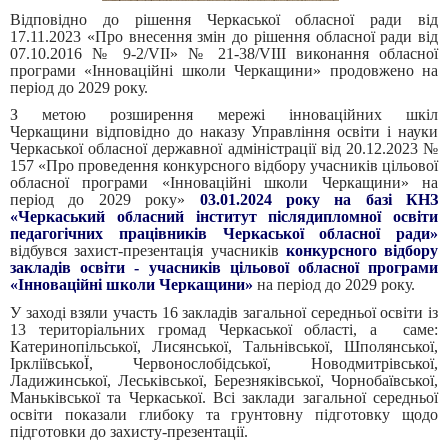
Відповідно до рішення Черкаської обласної ради від
17.11.2023 «Про внесення змін до рішення обласної ради від
07.10.2016 № 9-2/VII» № 21-38/VIII виконання обласної
програми «Інноваційні школи Черкащини» продовжено на
період до 2029 року.
З метою розширення мережі інноваційних шкіл
Черкащини відповідно до наказу Управління освіти і науки
Черкаської обласної державної адміністрації від 20.12.2023 №
157 «Про проведення конкурсного відбору учасників цільової
обласної програми «Інноваційні школи Черкащини» на
період до 2029 року»
03.01.2024 року на базі КНЗ
«Черкаський обласний інститут післядипломної освіти
педагогічних працівників Черкаської обласної ради»
відбувся захист-презентація учасників
конкурсного відбору
закладів освіти - учасників цільової обласної програми
«Інноваційні школи Черкащини»
на період до 2029 року.
У заході взяли участь 16 закладів загальної середньої освіти із
13 територіальних громад Черкаської області, а саме:
Катеринопільської, Лисянської, Тальнівської, Шполянської,
ІркліївськоЇ, Червонослобідської, Новодмитрівської,
Ладижинської, Леськівської, Березняківської, Чорнобаївської,
Маньківської та Черкаської. Всі заклади загальної середньої
освіти показали глибоку та грунтовну підготовку щодо
підготовки до захисту-презентації.