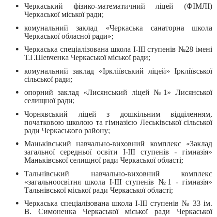
Черкаський фізико-математичний ліцей (ФІМЛІ)
Черкаської міської ради;
комунальний заклад «Черкаська санаторна школа
Черкаської обласної ради»;
Черкаська спеціалізована школа І-ІІІ ступенів №28 імені
Т.Г.Шевченка Черкаської міської ради;
комунальний заклад «Іркліївський ліцей» Іркліївської
сільської ради;
опорний заклад «Лисянський ліцей №1» Лисянської
селищної ради;
Чорнявський ліцей з дошкільним відділенням,
початковою школою та гімназією Леськівської сільської
ради Черкаського району;
Маньківський навчально-виховний комплекс «Заклад
загальної середньої освіти І-ІІІ ступенів - гімназія»
Маньківської селищної ради Черкаської області;
Тальнівський навчально-виховний комплекс
«загальноосвітня школа І-ІІІ ступенів №1 - гімназія»
Тальнівської міської ради Черкаської області;
Черкаська спеціалізована школа І-ІІІ ступенів № 33 ім.
В. Симоненка Черкаської міської ради Черкаської