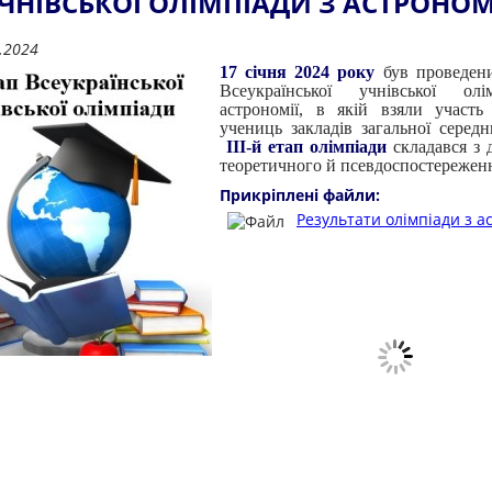
ЧНІВСЬКОЇ ОЛІМПІАДИ З АСТРОНОМ
.2024
17 січня 2024 року
був проведени
Всеукраїнської учнівської ол
астрономії, в якій взяли участь
учениць закладів загальної середнь
III-й етап олімпіади
складався з д
теоретичного й псевдоспостережен
Прикріплені файли:
Результати олімпіади з а