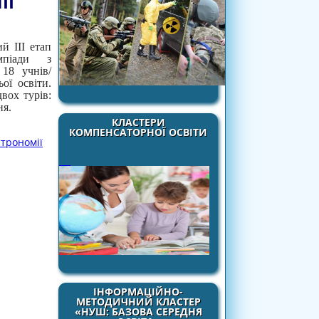
ІЇ
й III етап
імпіади з
 18 учнів/
ої освіти.
вох турів:
ня.
КЛАСТЕРИ
КОМПЕНСАТОРНОЇ ОСВІТИ
строномії
ІНФОРМАЦІЙНО-
МЕТОДИЧНИЙ КЛАСТЕР
«НУШ: БАЗОВА СЕРЕДНЯ