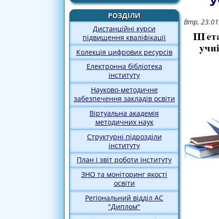
У
РОЗДІЛИ
Втр, 23.01
Дистанційні курси
підвищення кваліфікації
Колекція цифрових ресурсів
Електронна бібліотека
інституту
Науково-методичне
забезпечення закладів освіти
Віртуальна академія
методичних наук
Структурні підрозділи
інституту
План і звіт роботи інституту
ЗНО та моніторинг якості
освіти
Регіональний відділ АС
"Диплом"