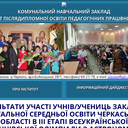
КОМУНАЛЬНИЙ НАВЧАЛЬНИЙ ЗАКЛАД
Т ПІСЛЯДИПЛОМНОЇ ОСВІТИ ПЕДАГОГІЧНИХ ПРАЦІВНИ
раїна. м.Черкаси. вул.Бидгощська 38/1,
тел (факс) 64-21-78, e-mail:
oipopp@ukr.
ІНФОРМАЦІЙНИЙ ДАЙДЖЕС
ПРО ІНСТИТУТ
ЛЬТАТИ УЧАСТІ УЧНІВ/УЧЕНИЦЬ ЗАК
АЛЬНОЇ СЕРЕДНЬОЇ ОСВІТИ ЧЕРКАС
ОБЛАСТІ В III ЕТАПІ ВСЕУКРАЇНСЬКОЇ