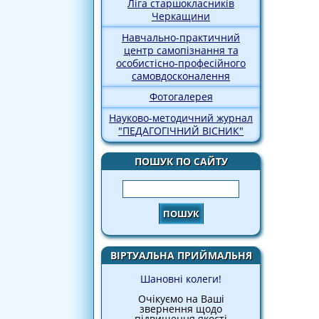
Ліга старшокласників
Черкащини
Навчально-практичний
центр самопізнання та
особистісно-професійного
самовдосконалення
Фотогалерея
Науково-методичний журнал
"ПЕДАГОГІЧНИЙ ВІСНИК"
ПОШУК ПО САЙТУ
Пошук
ВІРТУАЛЬНА ПРИЙМАЛЬНЯ
Шановні колеги!
Очікуємо на Ваші
звернення щодо
підвищення якості