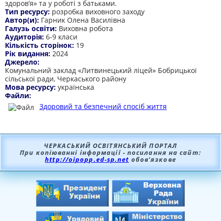
здоров’я» та у роботі з батьками.
Тип ресурсу:
розробка виховного заходу
Автор(и):
Гарник Олена Василівна
Галузь освіти:
Виховна робота
Аудиторія:
6-9 класи
Кількість сторінок:
19
Рік видання:
2024
Джерело:
Комунальний заклад «Литвинецький ліцей» Бобрицької
сільської ради, Черкаського району
Мова ресурсу:
українська
Файли:
Здоровий та безпечний спосіб життя
ЧЕРКАСЬКИЙ ОСВІТЯНСЬКИЙ ПОРТАЛ
При копіюванні інформації - посилання на сайт:
http://oipopp.ed-sp.net
обов’язкове