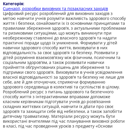
Категорія:
Сценарії, розробки виховних та позакласних заходів
Цифровий ресурс розроблений для виховних заходів з
метою навчити учнів розуміти важливість здорового способу
життя і безпеки, ознайомити їх із основними принципами та
правилами збереження здоров'я, з актуальними проблемами
та ризиковими ситуаціями, що можуть виникнути при
необережному ставленні до власного здоров'я та надати
практичні поради щодо їх уникнення. Формувати у дітей
навички здорового способу життя, виховувати в них
відповідальність за своє здоров'я та безпеку. Розвивати у
дітей розуміння взаємозв'язку між фізичним, психічним та
соціальним здоров'ям, а також розвивати навички
прийняття обґрунтованих рішень для збереження та
підтримки свого здоров'я. Виховувати в учнів усвідомлення
власної відповідальності за здоров'я та безпеку не лише для
себе, але й для оточуючих, сприяючи формуванню
здорового середовища в колективі та суспільстві в цілому.
Розроблений ресурс з питань здорового та безпечного
способу життя з інтерактивними вправами допоможе
класним керівникам підготувати учнів до розв’язання
складних життєвих ситуацій, навчити їх дбати про своє
здоров’я та захищати себе від небезпеки, а також запобігти
дитячому травматизму. Матеріали ресурсу можуть бути
використані вчителями під час планування виховної роботи
в класі, під час проведення уроків з предмету «Основи