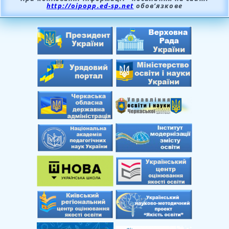
http://oipopp.ed-sp.net
обов’язкове