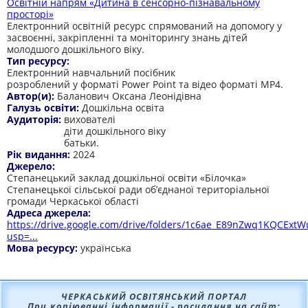
Освітній напрям «Дитина в сенсорно-пізнавальному
просторі»
Електронний освітній ресурс спрямований на допомогу у
засвоєнні, закріпленні та моніторингу знань дітей
молодшого дошкільного віку.
Тип ресурсу:
Електронний навчальний посібник
розроблений у форматі Power Point та відео форматі МР4.
Автор(и):
Баланович Оксана Леонідівна
Галузь освіти:
Дошкільна освіта
Аудиторія:
вихователі
діти дошкільного віку
батьки.
Рік видання:
2024
Джерело:
Степанецький заклад дошкільної освіти «Білочка»
Степанецької сільської ради об’єднаної територіальної
громади Черкаської області
Адреса джерела:
https://drive.google.com/drive/folders/1c6ae_E89nZwq1KQCEx
usp=...
Мова ресурсу:
українська
ЧЕРКАСЬКИЙ ОСВІТЯНСЬКИЙ ПОРТАЛ
При копіюванні інформації - посилання на сайт: