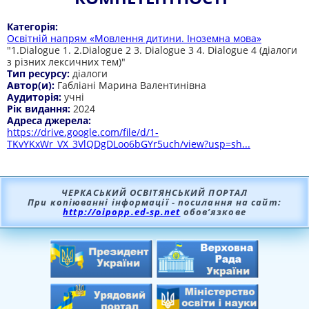
Категорія:
Освітній напрям «Мовлення дитини. Іноземна мова»
"1.Dialogue 1. 2.Dialogue 2 3. Dialogue 3 4. Dialogue 4 (діалоги
з різних лексичних тем)"
Тип ресурсу:
діалоги
Автор(и):
Габліані Марина Валентинівна
Аудиторія:
учні
Рік видання:
2024
Адреса джерела:
https://drive.google.com/file/d/1-
TKvYKxWr_VX_3VlQDgDLoo6bGYr5uch/view?usp=sh...
ЧЕРКАСЬКИЙ ОСВІТЯНСЬКИЙ ПОРТАЛ
При копіюванні інформації - посилання на сайт:
http://oipopp.ed-sp.net
обов’язкове