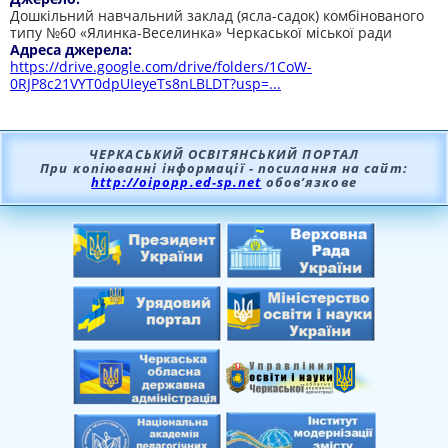
Дошкільний навчальний заклад (ясла-садок) комбінованого
типу №60 «Ялинка-Веселинка» Черкаської міської ради
Адреса джерела:
https://drive.google.com/drive/folders/1CoW-
0RJP8c21VYT0dpUIeyeTs8nLBLDT?usp=...
ЧЕРКАСЬКИЙ ОСВІТЯНСЬКИЙ ПОРТАЛ
При копіюванні інформації - посилання на сайт:
http://oipopp.ed-sp.net
обов’язкове