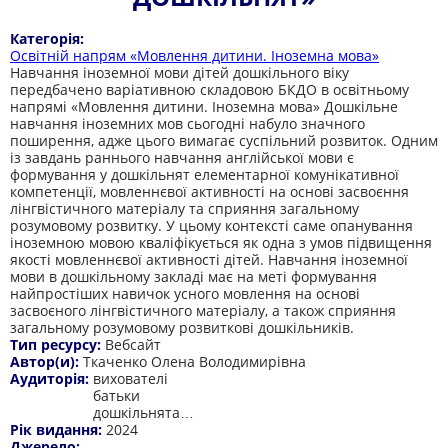
Категорія:
Освітній напрям «Мовлення дитини. Іноземна мова»
Навчання іноземної мови дітей дошкільного віку
передбачено варіативною складовою БКДО в освітньому
напрямі «Мовлення дитини. Іноземна мова» Дошкільне
навчання іноземних мов сьогодні набуло значного
поширення, адже цього вимагає суспільний розвиток. Одним
із завдань раннього навчання англійської мови є
формування у дошкільнят елементарної комунікативної
компетенції, мовленнєвої активності на основі засвоєння
лінгвістичного матеріалу та сприяння загальному
розумовому розвитку. У цьому контексті саме опанування
іноземною мовою кваліфікується як одна з умов підвищення
якості мовленнєвої активності дітей. Навчання іноземної
мови в дошкільному закладі має на меті формування
найпростіших навичок усного мовлення на основі
засвоєного лінгвістичного матеріалу, а також сприяння
загальному розумовому розвиткові дошкільників.
Тип ресурсу:
Вебсайт
Автор(и):
Ткаченко Олена Володимирівна
Аудиторія:
вихователі
батьки
дошкільнята…
Рік видання:
2024
Джерело: