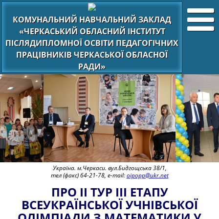
КОМУНАЛЬНИЙ НАВЧАЛЬНИЙ ЗАКЛАД
«ЧЕРКАСЬКИЙ ОБЛАСНИЙ ІНСТИТУТ
ПІСЛЯДИПЛОМНОЇ ОСВІТИ ПЕДАГОГІЧНИХ
ПРАЦІВНИКІВ ЧЕРКАСЬКОЇ ОБЛАСНОЇ
РАДИ»
Україна. м.Черкаси. вул.Бидгощська 38/1,
тел (факс) 64-21-78, e-mail:
oipopp@ukr.net
ПРО ІІ ТУР ІІІ ЕТАПУ
ВСЕУКРАЇНСЬКОЇ УЧНІВСЬКОЇ
ОЛІМПІАДИ З МАТЕМАТИКИ У