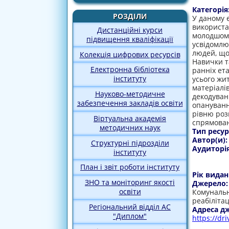
Категорія
РОЗДІЛИ
У даному 
використа
Дистанційні курси
молодшому
підвищення кваліфікації
усвідомлю
людей, що
Колекція цифрових ресурсів
Навички т
Електронна бібліотека
ранніх ет
інституту
усього жи
матеріалів
Науково-методичне
декодуванн
забезпечення закладів освіти
опануванн
рівню роз
Віртуальна академія
спрямован
методичних наук
Тип ресур
Автор(и)
Структурні підрозділи
Аудиторі
інституту
План і звіт роботи інституту
Рік видан
ЗНО та моніторинг якості
Джерело
освіти
Комунальн
реабіліта
Регіональний відділ АС
Адреса д
"Диплом"
https://d