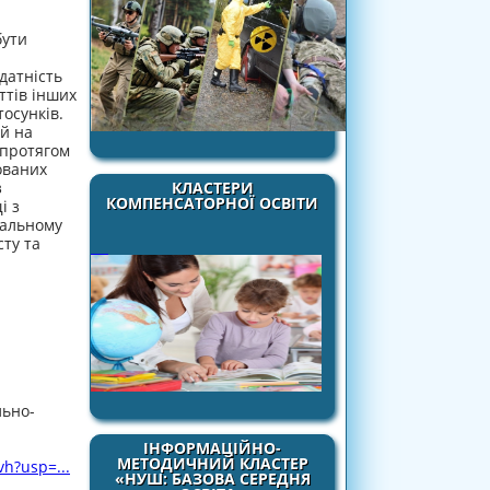
бути
датність
ттів інших
осунків.
ей на
 протягом
ованих
КЛАСТЕРИ
з
КОМПЕНСАТОРНОЇ ОСВІТИ
і з
уальному
сту та
льно-
ІНФОРМАЦІЙНО-
МЕТОДИЧНИЙ КЛАСТЕР
h?usp=...
«НУШ: БАЗОВА СЕРЕДНЯ