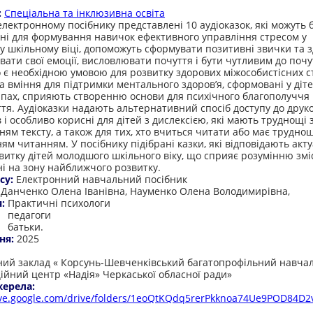
:
Спеціальна та інклюзивна освіта
електронному посібнику представлені 10 аудіоказок, які можуть 
ні для формування навичок ефективного управління стресом у
 шкільному віці, допоможуть сформувати позитивні звички та з
вати свої емоції, висловлювати почуття і бути чутливим до почу
 є необхідною умовою для розвитку здорових міжособистісних ст
а вміння для підтримки ментального здоров’я, сформовані у діт
апах, сприяють створенню основи для психічного благополуччя
ття. Аудіоказки надають альтернативний спосіб доступу до друк
 і особливо корисні для дітей з дислексією, які мають труднощі 
ям тексту, а також для тих, хто вчиться читати або має труднощ
ям читанням. У посібнику підібрані казки, які відповідають акт
витку дітей молодшого шкільного віку, що сприяє розумінню змі
і на зону найближчого розвитку.
су:
Електронний навчальний посібник
:
Данченко Олена Іванівна, Науменко Олена Володимирівна,
я:
Практичні психологи
педагоги
батьки.
ня:
2025
:
ий заклад « Корсунь-Шевченківський багатопрофільний навча
ційний центр «Надія» Черкаської обласної ради»
жерела:
rive.google.com/drive/folders/1eoQtKQdq5rerPkknoa74Ue9POD84D2v