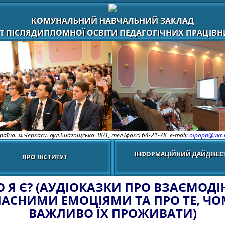
КОМУНАЛЬНИЙ НАВЧАЛЬНИЙ ЗАКЛАД
Т ПІСЛЯДИПЛОМНОЇ ОСВІТИ ПЕДАГОГІЧНИХ ПРАЦІВНИ
раїна. м.Черкаси. вул.Бидгощська 38/1,
тел (факс) 64-21-78, e-mail:
oipopp@ukr.
ІНФОРМАЦІЙНИЙ ДАЙДЖЕС
ПРО ІНСТИТУТ
О Я Є? (АУДІОКАЗКИ ПРО ВЗАЄМОДІ
АСНИМИ ЕМОЦІЯМИ ТА ПРО ТЕ, Ч
ВАЖЛИВО ЇХ ПРОЖИВАТИ)