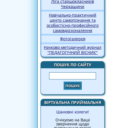
Ліга старшокласників
Черкащини
Навчально-практичний
центр самопізнання та
особистісно-професійного
самовдосконалення
Фотогалерея
Науково-методичний журнал
"ПЕДАГОГІЧНИЙ ВІСНИК"
ПОШУК ПО САЙТУ
Пошук
ВІРТУАЛЬНА ПРИЙМАЛЬНЯ
Шановні колеги!
Очікуємо на Ваші
звернення щодо
підвищення якості