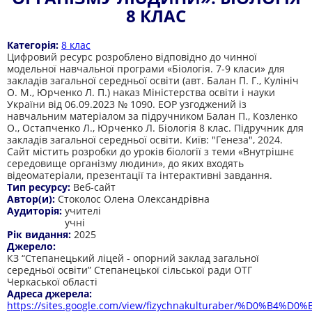
8 КЛАС
Категорія:
8 клас
Цифровий ресурс розроблено відповідно до чинної
модельної навчальної програми «Біологія. 7-9 класи» для
закладів загальної середньої освіти (авт. Балан П. Г., Кулініч
О. М., Юрченко Л. П.) наказ Міністерства освіти і науки
України від 06.09.2023 № 1090. ЕОР узгоджений із
навчальним матеріалом за підручником Балан П., Козленко
О., Остапченко Л., Юрченко Л. Біологія 8 клас. Підручник для
закладів загальної середньої освіти. Київ: "Генеза", 2024.
Сайт містить розробки до уроків біології з теми «Внутрішнє
середовище організму людини», до яких входять
відеоматеріали, презентації та інтерактивні завдання.
Тип ресурсу:
Веб-сайт
Автор(и):
Стоколос Олена Олександрівна
Аудиторія:
учителі
учні
Рік видання:
2025
Джерело:
КЗ “Степанецький ліцей - опорний заклад загальної
середньої освіти” Степанецької сільської ради ОТГ
Черкаської області
Адреса джерела:
https://sites.google.com/view/fizychnakulturaber/%D0%B4%