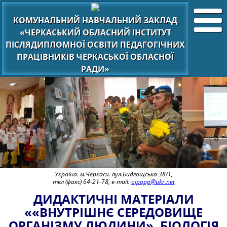
КОМУНАЛЬНИЙ НАВЧАЛЬНИЙ ЗАКЛАД
«ЧЕРКАСЬКИЙ ОБЛАСНИЙ ІНСТИТУТ
ПІСЛЯДИПЛОМНОЇ ОСВІТИ ПЕДАГОГІЧНИХ
ПРАЦІВНИКІВ ЧЕРКАСЬКОЇ ОБЛАСНОЇ
РАДИ»
Україна. м.Черкаси. вул.Бидгощська 38/1,
тел (факс) 64-21-78, e-mail:
oipopp@ukr.net
ДИДАКТИЧНІ МАТЕРІАЛИ
««ВНУТРІШНЄ СЕРЕДОВИЩЕ
ОРГАНІЗМУ ЛЮДИНИ». БІОЛОГІЯ