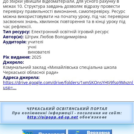
До збірки увійшли відеоматеріали, для усного рахунку в
межах 10. Структура завдань дозволяє відразу провести
перевірку правильності виконання, самоперевірку. Ресурс
можна використовувати на початку уроку, під час перевірки
засвоєних знань, хвилинок повторення та в кінці уроку під
час рефлексії.
Тип ресурсу:
Електронний освітній ігровий ресурс
Автор(и):
Штрик Любов Володимирівна
Аудиторія:
учителі
учні
вихователі
Рік видання:
2025
Джерело:
Комунальний заклад «Михайлівська спеціальна школа
Черкаської обласної ради»
Адреса джерела:
https://drive.google.com/drive/folders/1xmSKOnsYHtj9fsq9Mvzn
usp=...
ЧЕРКАСЬКИЙ ОСВІТЯНСЬКИЙ ПОРТАЛ
При копіюванні інформації - посилання на сайт:
http://oipopp.ed-sp.net
обов’язкове