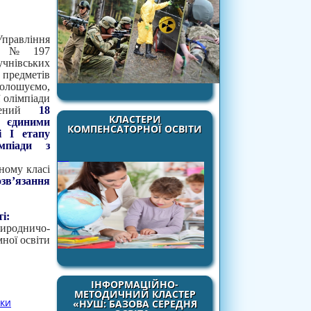
авління
25 № 197
учнівських
едметів
голошуємо,
ї олімпіади
едений
18
КЛАСТЕРИ
єдиними
КОМПЕНСАТОРНОЇ ОСВІТИ
і І етапу
імпіади з
ному класі
озв’язання
і:
иродничо-
ної освіти
ІНФОРМАЦІЙНО-
МЕТОДИЧНИЙ КЛАСТЕР
ики
«НУШ: БАЗОВА СЕРЕДНЯ