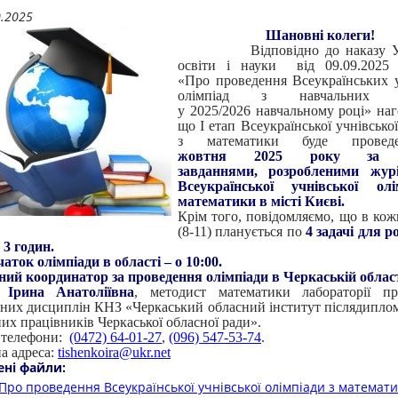
0.2025
Шановні колеги!
Відповідно до наказу Упр
освіти і науки від 09.09.20
«Про проведення Всеукраїнських 
олімпіад з навчальних пр
у 2025/2026 навчальному році» на
що І етап Всеукраїнської учнівсько
з математики буде пров
жовтня 2025 року за 
завданнями, розробленими жур
Всеукраїнської учнівської ол
математики в місті Києві.
Крім того, повідомляємо, що в кож
(8-11) планується по
4 задачі для р
3 годин.
аток олімпіади в області – о 10:00.
ний координатор за проведення олімпіади в Черкаській област
Ірина Анатоліївна
, методист математики лабораторії пр
них дисциплін КНЗ «Черкаський обласний інститут післядиплом
их працівників Черкаської обласної ради».
 телефони:
(0472) 64-01-27
,
(096) 547-53-74
.
а адреса:
tishenkoira@ukr.net
ені файли:
Про проведення Всеукраїнської учнівської олімпіади з математ