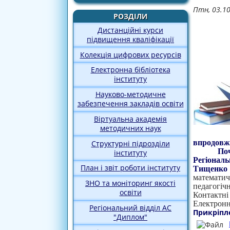
Птн, 03.1
РОЗДІЛИ
Дистанційні курси
підвищення кваліфікації
Колекція цифрових ресурсів
Електронна бібліотека
інституту
Науково-методичне
забезпечення закладів освіти
Віртуальна академія
методичних наук
впродовж 
Структурні підрозділи
Поч
інституту
Регіональ
План і звіт роботи інституту
Тищенко 
математич
ЗНО та моніторинг якості
педагогічн
освіти
Контактні
Електронн
Регіональний відділ АС
Прикріпл
"Диплом"