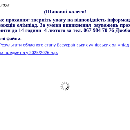
.2026
(Шановні колеги!
е прохання: зверніть увагу на відповідність інформац
можців олімпіад. За умови виникнення зауважень про
мити до 14 години 4 лютого за тел. 067 984 70 76 Дзюба
ені файли:
Результати обласного етапу Всеукраїнських учнівських олімпіад 
х предметів у 2025/2026 н.р.