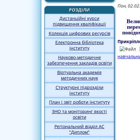
Пон, 02.02
РОЗДІЛИ
Дистанційні курси
Велик
підвищення кваліфікації
пере
повідо
Колекція цифрових ресурсів
Прикріпл
Електронна бібліотека
інституту
навчальни
Науково-методичне
забезпечення закладів освіти
Віртуальна академія
методичних наук
Структурні підрозділи
інституту
План і звіт роботи інституту
ЗНО та моніторинг якості
освіти
Регіональний відділ АС
"Диплом"