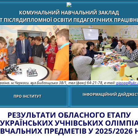
КОМУНАЛЬНИЙ НАВЧАЛЬНИЙ ЗАКЛАД
Т ПІСЛЯДИПЛОМНОЇ ОСВІТИ ПЕДАГОГІЧНИХ ПРАЦІВНИ
раїна. м.Черкаси. вул.Бидгощська 38/1,
тел (факс) 64-21-78, e-mail:
oipopp@ukr.
ІНФОРМАЦІЙНИЙ ДАЙДЖЕС
ПРО ІНСТИТУТ
РЕЗУЛЬТАТИ ОБЛАСНОГО ЕТАПУ
ЕУКРАЇНСЬКИХ УЧНІВСЬКИХ ОЛІМПІА
ВЧАЛЬНИХ ПРЕДМЕТІВ У 2025/2026 Н