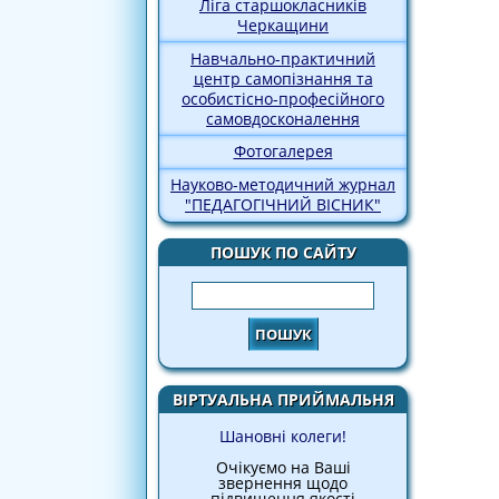
Ліга старшокласників
Черкащини
Навчально-практичний
центр самопізнання та
особистісно-професійного
самовдосконалення
Фотогалерея
Науково-методичний журнал
"ПЕДАГОГІЧНИЙ ВІСНИК"
ПОШУК ПО САЙТУ
Пошук
ВІРТУАЛЬНА ПРИЙМАЛЬНЯ
Шановні колеги!
Очікуємо на Ваші
звернення щодо
підвищення якості