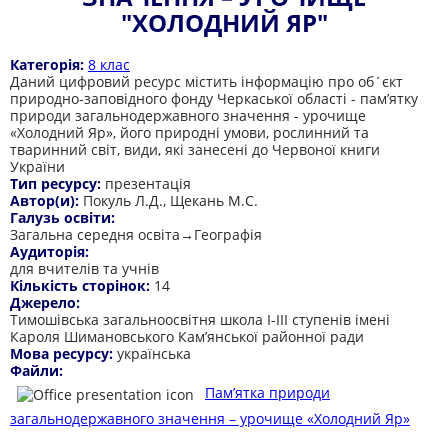
"ХОЛОДНИЙ ЯР"
Категорія:
8 клас
Даний цифровий ресурс містить інформацію про об´єкт
природно-заповідного фонду Черкаської області - пам’ятку
природи загальнодержавного значення - урочище
«Холодний Яр», його природні умови, рослинний та
тваринний світ, види, які занесені до Червоної книги
України
Тип ресурсу:
презентація
Автор(и):
Покуль Л.Д., Щекань М.С.
Галузь освіти:
Загальна середня освіта→Географія
Аудиторія:
для вчителів та учнів
Кількість сторінок:
14
Джерело:
Тимошівська загальноосвітня школа І-ІІІ ступенів імені
Кароля Шимановського Кам’янської районної ради
Мова ресурсу:
українська
Файли:
Пам’ятка природи
загальнодержавного значення – урочище «Холодний Яр»