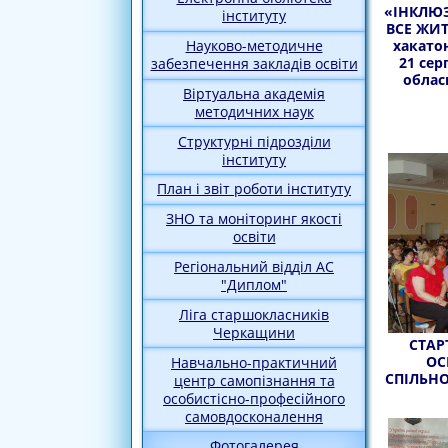
«ІНКЛЮ
інституту
ВСЕ ЖИТ
хакатон
Науково-методичне
21 сер
забезпечення закладів освіти
облас
Віртуальна академія
методичних наук
Структурні підрозділи
інституту
План і звіт роботи інституту
ЗНО та моніторинг якості
освіти
Регіональний відділ АС
"Диплом"
Ліга старшокласників
Черкащини
СТАР
ОС
Навчально-практичний
СПІЛЬН
центр самопізнання та
особистісно-професійного
самовдосконалення
Фотогалерея