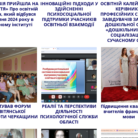
ЗІЯ ПРИЙШЛА НА
ІННОВАЦІЙНІ ПІДХОДИ У
ОСВІТНІЙ КАЛЕ
ТЯ» Про освітній
ЗДІЙСНЕННІ
КЕРІВНИК
, який відбувся
ПСИХОСОЦІАЛЬНОЇ
ПРОФЕСІЙНИХ С
пня 2024 року в
ПІДТРИМКИ УЧАСНИКІВ
ЗАВІДУВАЧІВ З
ному інституті
ОСВІТНЬОЇ ВЗАЄМОДІЇ
ДОШКІЛЬНОЇ 
«ДОШКІЛЬНИК
СОЦІАЛІЗАЦ
СУЧАСНОМУ С
ТУВАВ ФОРУМ
РЕАЛІЇ ТА ПЕРСПЕКТИВИ
Підвищення квал
ВІТЯНСЬКОЇ
ДІЯЛЬНОСТІ
вчителів фран
ОТИ ЧЕРКАЩИНИ
ПСИХОЛОГІЧНОЇ СЛУЖБИ
мови
ОБЛАСТІ