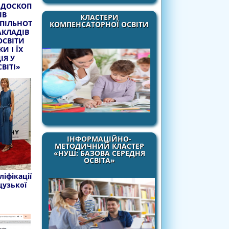
ЙДОСКОП
ІВ
КЛАСТЕРИ
ПІЛЬНОТ
КОМПЕНСАТОРНОЇ ОСВІТИ
АКЛАДІВ
ОСВІТИ
И І ЇХ
ІЯ У
ВІТІ»
ІНФОРМАЦІЙНО-
МЕТОДИЧНИЙ КЛАСТЕР
«НУШ: БАЗОВА СЕРЕДНЯ
ОСВІТА»
іфікації
цузької