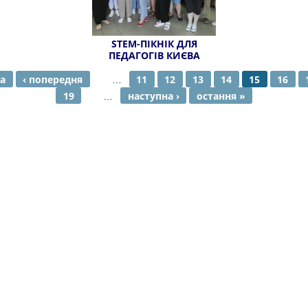
STEM-ПІКНІК ДЛЯ
ПЕДАГОГІВ КИЄВА
а
‹ попередня
…
11
12
13
14
15
16
19
…
наступна ›
остання »
НКИ