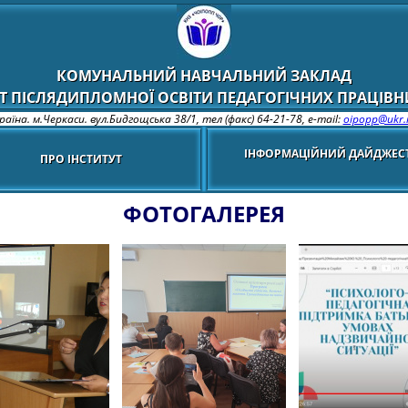
КОМУНАЛЬНИЙ НАВЧАЛЬНИЙ ЗАКЛАД
Т ПІСЛЯДИПЛОМНОЇ ОСВІТИ ПЕДАГОГІЧНИХ ПРАЦІВНИ
раїна. м.Черкаси. вул.Бидгощська 38/1,
тел (факс) 64-21-78, e-mail:
oipopp@ukr.
ІНФОРМАЦІЙНИЙ ДАЙДЖЕС
ПРО ІНСТИТУТ
ФОТОГАЛЕРЕЯ