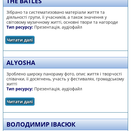
THE BATLES
Зібрано та систематизовано матеріали життя та
діяльності групи, її учасників, а також значення у
світовому музичному житті, основні твори та нагороди
Тип ресурсу:
Презентація, аудіофайл
Читати далі
про The Batles
ALYOSHA
Зроблено широку панораму фото, опис життя і творчості
співачки, її досягнень, участь у фестивалях, громадському
житті
Тип ресурсу:
Презентація, аудіофайл
Читати далі
про Alyosha
ВОЛОДИМИР ІВАСЮК