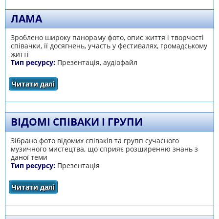
ЛАМА
Зроблено широку панораму фото, опис життя і творчості
співачки, її досягнень, участь у фестивалях, громадському
житті
Тип ресурсу:
Презентація, аудіофайл
Читати далі
про Лама
ВІДОМІ СПІВАКИ І ГРУПИ
Зібрано фото відомих співаків та групп сучасного
музичного мистецтва, що сприяє розширенню знань з
даної теми
Тип ресурсу:
Презентація
Читати далі
про Відомі співаки і групи