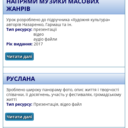
НАПРЯМИ МУЗИКИ МАСОВИХ
ЖАНРІВ
Урок розроблено до підручника «Художня культура»
авторів Назаренко, Гармаш та ін.
Тип ресурсу:
презентації
відео
аудіо файли
Рік видання:
2017
Читати далі
про Напрями музики масових жанрів
РУСЛАНА
Зроблено широку панораму фото, опис життя і творчості
співачки, її досягнень, участь у фестивалях, громадському
житті
Тип ресурсу:
Презентація, відео файл
Читати далі
про Руслана