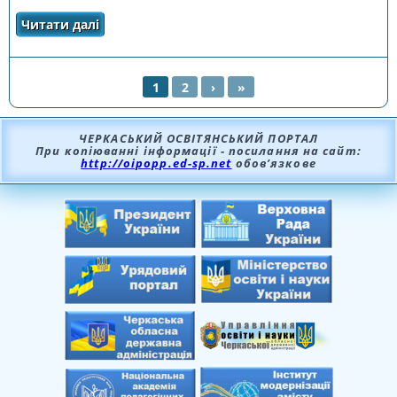
Читати далі
про Жанрова палітра музичного мистецтва.
Жанри вокальної музики
1
2
›
»
СТОРІНКИ
ЧЕРКАСЬКИЙ ОСВІТЯНСЬКИЙ ПОРТАЛ
При копіюванні інформації - посилання на сайт:
http://oipopp.ed-sp.net
обов’язкове