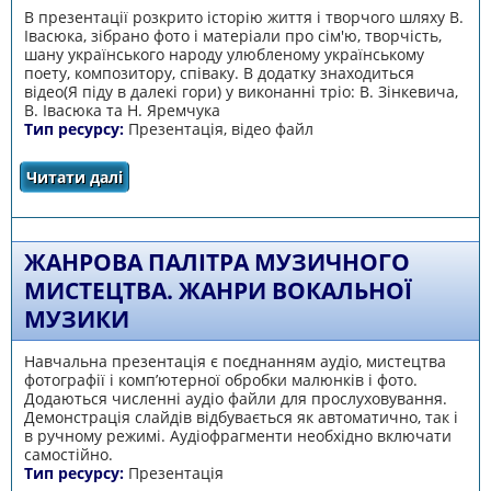
В презентації розкрито історію життя і творчого шляху В.
Івасюка, зібрано фото і матеріали про сім'ю, творчість,
шану українського народу улюбленому українському
поету, композитору, співаку. В додатку знаходиться
відео(Я піду в далекі гори) у виконанні тріо: В. Зінкевича,
В. Івасюка та Н. Яремчука
Тип ресурсу:
Презентація, відео файл
Читати далі
про Володимир Івасюк
ЖАНРОВА ПАЛІТРА МУЗИЧНОГО
МИСТЕЦТВА. ЖАНРИ ВОКАЛЬНОЇ
МУЗИКИ
Навчальна презентація є поєднанням аудіо, мистецтва
фотографії і комп’ютерної обробки малюнків і фото.
Додаються численні аудіо файли для прослуховування.
Демонстрація слайдів відбувається як автоматично, так і
в ручному режимі. Аудіофрагменти необхідно включати
самостійно.
Тип ресурсу:
Презентація