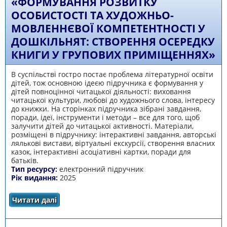
«ФОРМУВАННЯ РОЗВИТКУ
ОСОБИСТОСТІ ТА ХУДОЖНЬО-
МОВЛЕННЄВОЇ КОМПЕТЕНТНОСТІ У
ДОШКІЛЬНЯТ: СТВОРЕННЯ ОСЕРЕДКУ
КНИГИ У ГРУПОВИХ ПРИМІЩЕННЯХ»
В суспільстві гостро постає проблема літературної освіти
дітей, тож основною ідеєю підручника є формування у
дітей повноцінної читацької діяльності: виховання
читацької культури, любові до художнього слова, інтересу
до книжки. На сторінках підручника зібрані завдання,
поради, ідеї, інструменти і методи – все для того, щоб
залучити дітей до читацької активності. Матеріали,
розміщені в підручнику: інтерактивні завдання, авторські
лялькові вистави, віртуальні екскурсії, створення власних
казок, інтерактивні асоціативні картки, поради для
батьків.
Тип ресурсу:
електронний підручник
Рік видання:
2025
Читати далі
про Електронний підручник «Формування
розвитку особистості та художньо-
мовленнєвої компетентності у дошкільнят:
створення осередку книги у групових