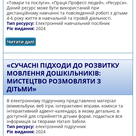
«Товари та послуги», «Праця.Професії людей», «Ресурси».
Даний ресурс може бути використаний при
дистанційному навчанні та повсякденній роботі з дітьми
4-6 року життя в навчальній та ігровій діяльності.
Тип ресурсу:
Електронний навчальний посібник
Рік видання:
2024
Читати далі
про Економічне виховання для
дошкільників
«СУЧАСНІ ПІДХОДИ ДО РОЗВИТКУ
МОВЛЕННЯ ДОШКІЛЬНИКІВ:
МИСТЕЦТВО РОЗМОВЛЯТИ З
ДІТЬМИ»
В електронному підручнику представлено матеріал
(віммельбухи, веб ігри, інтерактивні вправи, комікси та
інтерактивний адвент-календар), в якому детально, в
доступній для сприйняття дітьми формі, подається вся
інформація за творами Наталі Забіли.
Тип ресурсу:
електронний підручник
Рік видання:
2024