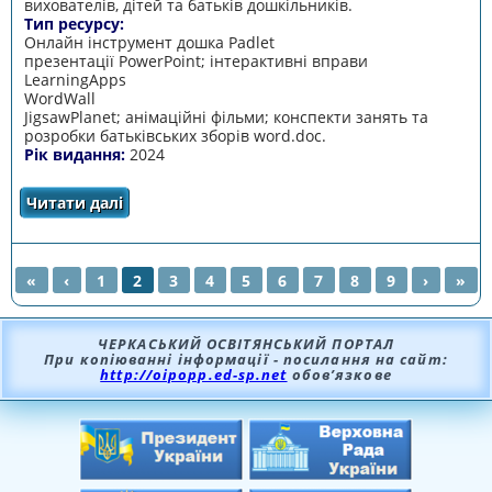
вихователів, дітей та батьків дошкільників.
Тип ресурсу:
Онлайн інструмент дошка Padlet
презентації PowerPoint; інтерактивні вправи
LearningApps
WordWаll
JigsawPlanet; анімаційні фільми; конспекти занять та
розробки батьківських зборів word.doc.
Рік видання:
2024
Читати далі
про Економічний ігроленд
«
‹
1
2
3
4
5
6
7
8
9
›
»
СТОРІНКИ
ЧЕРКАСЬКИЙ ОСВІТЯНСЬКИЙ ПОРТАЛ
При копіюванні інформації - посилання на сайт:
http://oipopp.ed-sp.net
обов’язкове