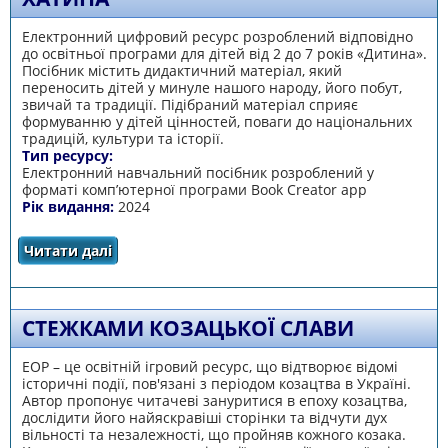
Електронний цифровий ресурс розроблений відповідно
до освітньої програми для дітей від 2 до 7 років «Дитина».
Посібник містить дидактичний матеріал, який
переносить дітей у минуле нашого народу, його побут,
звичай та традиції. Підібраний матеріал сприяє
формуванню у дітей цінностей, поваги до національних
традицій, культури та історії.
Тип ресурсу:
Електронний навчальний посібник розроблений у
форматі комп’ютерної програми Book Creator app
Рік видання:
2024
Читати далі
про Запрошує на гостину українська хатина
СТЕЖКАМИ КОЗАЦЬКОЇ СЛАВИ
ЕОР – це освітній ігровий ресурс, що відтворює відомі
історичні події, пов'язані з періодом козацтва в Україні.
Автор пропонує читачеві зануритися в епоху козацтва,
дослідити його найяскравіші сторінки та відчути дух
вільності та незалежності, що пройняв кожного козака.