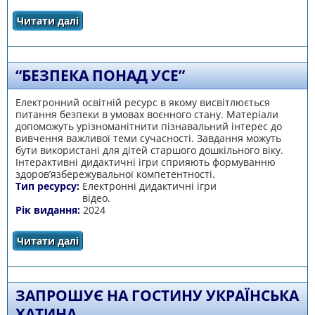
Читати далі
про «Сучасні підходи до розвитку мовлення
дошкільників: мистецтво розмовляти з
дітьми»
“БЕЗПЕКА ПОНАД УСЕ”
Електронний освітній ресурс в якому висвітлюється
питання безпеки в умовах воєнного стану. Матеріали
допоможуть урізноманітнити пізнавальний інтерес до
вивчення важливої теми сучасності. Завдання можуть
бути використані для дітей старшого дошкільного віку.
Інтерактивні дидактичні ігри сприяють формуванню
здоров’язбережувальної компетентності.
Тип ресурсу:
Електронні дидактичні ігри
відео.
Рік видання:
2024
Читати далі
про “Безпека понад усе”
ЗАПРОШУЄ НА ГОСТИНУ УКРАЇНСЬКА
ХАТИНА