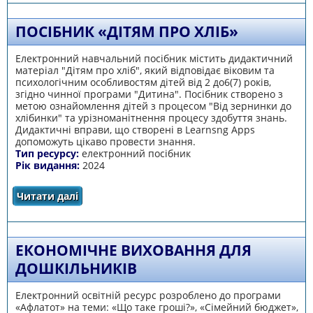
ПОСІБНИК «ДІТЯМ ПРО ХЛІБ»
Електронний навчальний посібник містить дидактичний
матеріал "Дітям про хліб", який відповідає віковим та
психологічним особливостям дітей від 2 до6(7) років,
згідно чинної програми "Дитина". Посібник створено з
метою ознайомлення дітей з процесом "Від зернинки до
хлібинки" та урізноманітнення процесу здобуття знань.
Дидактичні вправи, що створені в Learnsng Apps
допоможуть цікаво провести знання.
Тип ресурсу:
електронний посібник
Рік видання:
2024
Читати далі
про Посібник «Дітям про хліб»
ЕКОНОМІЧНЕ ВИХОВАННЯ ДЛЯ
ДОШКІЛЬНИКІВ
Електронний освітній ресурс розроблено до програми
«Афлатот» на теми: «Що таке гроші?», «Сімейний бюджет»,