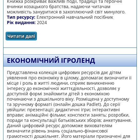
Книжка розкриває важливі події, традиції та героїчні
вчинки козацького братства, надаючи читачам
можливість зануритися в захоплюючий світ минулого.
Тип ресурсу:
Електронний навчальний посібник
Рік видання:
2024
Читати далі
про Стежками козацької слави
ЕКОНОМІЧНИЙ ІГРОЛЕНД
Представлена колекція цифрових ресурсів дає дітям
уявлення про економіку в цілому, допомагає визначити її
місце і роль в житті людини, сприяє виникненню
інтересу до економічної життєдіяльності, дозволяє у
доступній формі знайомити дітей з економікою
починаючи з дошкільного віку. Розміщена у доступному
та зручному форматі (онлайн дошка Padlet). До серії
увійшли: презентації; дидактичні ігри; інтерактивні
вправи; анімаційні фільми; конспекти занять; розробки,
поради та консультації батьківських зборів; анкетування.
Даний цифровий ресурс допоможе вихователям
визначити рівень знань соціально-фінансової
грамотності дошкільнят. Його матеріали призначені для