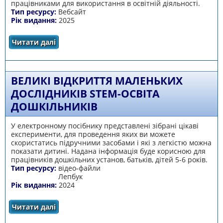
працівниками для використання в освітній діяльності.
Тип ресурсу:
Вебсайт
Рік видання:
2025
Читати далі
про Електронний освітній ресурс «Здоровим
бути модно! Магія здорового життя»
ВЕЛИКІ ВІДКРИТТЯ МАЛЕНЬКИХ
ДОСЛІДНИКІВ STEM-ОСВІТА
ДОШКІЛЬНИКІВ
У електронному посібнику представлені зібрані цікаві
експерименти, для проведення яких ви можете
скористатись підручними засобами і які з легкістю можна
показати дитині. Надана інформація буде корисною для
працівників дошкільних установ, батьків, дітей 5-6 років.
Тип ресурсу:
відео-файли
Лепбук
Рік видання:
2024
Читати далі
про Великі відкриття маленьких дослідників
STEM-освіта дошкільників