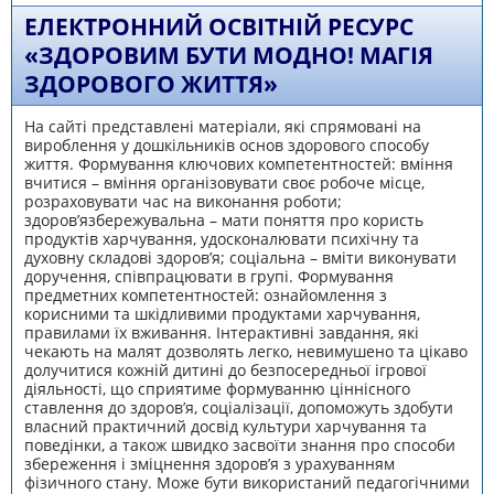
приміщеннях»
ЕЛЕКТРОННИЙ ОСВІТНІЙ РЕСУРС
«ЗДОРОВИМ БУТИ МОДНО! МАГІЯ
ЗДОРОВОГО ЖИТТЯ»
На сайті представлені матеріали, які спрямовані на
вироблення у дошкільників основ здорового способу
життя. Формування ключових компетентностей: вміння
вчитися – вміння організовувати своє робоче місце,
розраховувати час на виконання роботи;
здоров’язбережувальна – мати поняття про користь
продуктів харчування, удосконалювати психічну та
духовну складові здоров’я; соціальна – вміти виконувати
доручення, співпрацювати в групі. Формування
предметних компетентностей: ознайомлення з
корисними та шкідливими продуктами харчування,
правилами їх вживання. Інтерактивні завдання, які
чекають на малят дозволять легко, невимушено та цікаво
долучитися кожній дитині до безпосередньої ігрової
діяльності, що сприятиме формуванню ціннісного
ставлення до здоров’я, соціалізації, допоможуть здобути
власний практичний досвід культури харчування та
поведінки, а також швидко засвоїти знання про способи
збереження і зміцнення здоров’я з урахуванням
фізичного стану. Може бути використаний педагогічними