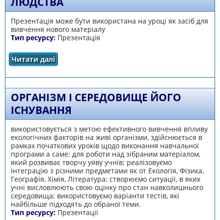
ЛЮДСТВА
Презентація може бути використана на уроці як засіб для
вивчення нового матеріалу
Тип ресурсу:
Презентація
Читати далі
про Демографічні проблеми людства
ОРГАНІЗМ І СЕРЕДОВИЩЕ ЙОГО
ІСНУВАННЯ
використовується з метою ефективного вивчення впливу
екологічних факторів на живі організми, здійснюється в
рамках початкових уроків щодо виконання навчальної
програми а саме: для роботи над зібраним матеріалом,
який розвиває творчу уяву учнів; реалізовуємо
інтеграцію з різними предметами як от Екологія, Фізика,
Географія, Хімія, Література; створюємо ситуації, в яких
учні висловлюють свою оцінку про стан навколишнього
середовища; використовуємо варіанти тестів, які
найбільше підходять до обраної теми.
Тип ресурсу:
Презентації