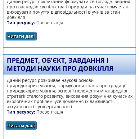
Даний ресурс покликаний формувати світоглядні знання
про взаємодію суспільства і природи на сучасному етапі,
виховувати почуття відповідальності в учнів за стан
довкілля
Тип ресурсу:
Презентація
Читати далі
про Структура сучасної екології та її місце в
системі наук
ПРЕДМЕТ, ОБ’ЄКТ, ЗАВДАННЯ І
МЕТОДИ НАУКИ ПРО ДОВКІЛЛЯ
Даний ресурс розкриває наукові основи
природокористування, формування знань про традиції
природокористування, основні положення міжнародної
стратегії сталого розвитку, виховання розуміння сучасних
екологічних проблем, усвідомлення їх важливості,
актуальності і універсальності
Тип ресурсу:
Презентація
Читати далі
про Предмет, об’єкт, завдання і методи
науки про довкілля