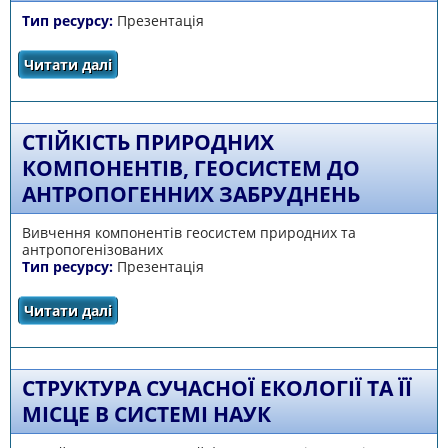
Тип ресурсу:
Презентація
Читати далі
про Стан використання і відтворення
ресурсів рослинного і тваринного світу,
екологічні проблеми
СТІЙКІСТЬ ПРИРОДНИХ
КОМПОНЕНТІВ, ГЕОСИСТЕМ ДО
АНТРОПОГЕННИХ ЗАБРУДНЕНЬ
Вивчення компонентів геосистем природних та
антропогенізованих
Тип ресурсу:
Презентація
Читати далі
про Стійкість природних компонентів,
геосистем до антропогенних забруднень
СТРУКТУРА СУЧАСНОЇ ЕКОЛОГІЇ ТА ЇЇ
МІСЦЕ В СИСТЕМІ НАУК