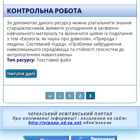
КОНТРОЛЬНА РОБОТА
За допомогою даного ресурсу можна узагальнити знання
старшокласників, виявити ускладнення в засвоєнні
навчального матеріалу та визначити шляхи їх подолання
з тем «Екологія, як наука про довкілля», «Природа і
людина. Системний підхід», «Проблема забруднення
навколишнього середовища та стійкості геосистем до
антропогенних навантажень»
Тип ресурсу:
Текстовий файл
Читати далі
про Контрольна робота
«
‹
1
2
3
СТОРІНКИ
ЧЕРКАСЬКИЙ ОСВІТЯНСЬКИЙ ПОРТАЛ
При копіюванні інформації - посилання на сайт:
http://oipopp.ed-sp.net
обов’язкове