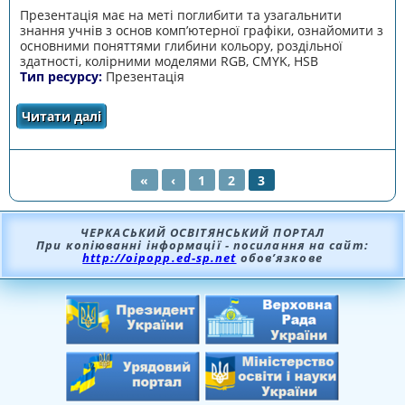
Презентація має на меті поглибити та узагальнити
знання учнів з основ комп’ютерної графіки, ознайомити з
основними поняттями глибини кольору, роздільної
здатності, колірними моделями RGB, CMYK, HSB
Тип ресурсу:
Презентація
Читати далі
про Основи роботи з кольором
«
‹
1
2
3
СТОРІНКИ
ЧЕРКАСЬКИЙ ОСВІТЯНСЬКИЙ ПОРТАЛ
При копіюванні інформації - посилання на сайт:
http://oipopp.ed-sp.net
обов’язкове