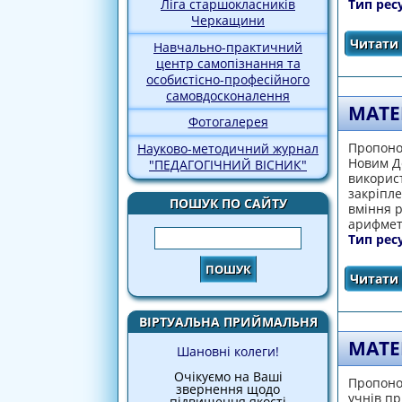
Ліга старшокласників
Тип рес
Черкащини
Читати 
Навчально-практичний
центр самопізнання та
особистісно-професійного
самовдосконалення
МАТЕ
Фотогалерея
Пропонов
Науково-методичний журнал
Новим Д
"ПЕДАГОГІЧНИЙ ВІСНИК"
викорис
закріпл
ПОШУК ПО САЙТУ
вміння р
арифмети
Пошук
Тип рес
Читати 
ВІРТУАЛЬНА ПРИЙМАЛЬНЯ
МАТЕ
Шановні колеги!
Очікуємо на Ваші
Пропоно
звернення щодо
учнів пр
підвищення якості