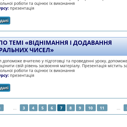
ольної роботи та оцінює їх виконання
урсу:
презентація
далі
про Тест по темі «Додавання натуральних чисел»
 ПО ТЕМІ «ВІДНІМАННЯ І ДОДАВАННЯ
РАЛЬНИХ ЧИСЕЛ»
 допоможе вчителю у підготовці та проведенні уроку, допомож
цінити свій рівень засвоєння матеріалу. Презентація містить 
ольної роботи та оцінює їх виконання
урсу:
презентація
далі
про Тест по темі «Віднімання і додавання натуральних 
‹
…
3
4
5
6
7
8
9
10
11
…
НКИ