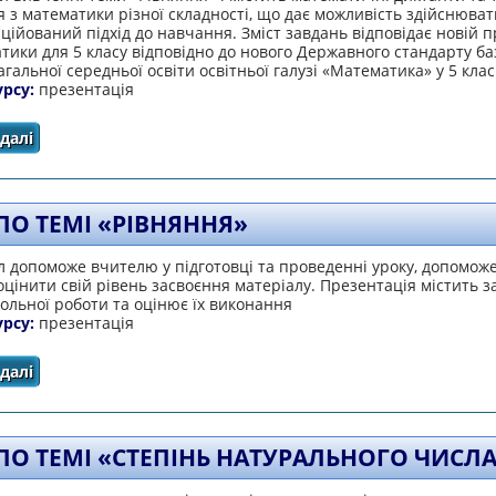
 з математики різної складності, що дає можливість здійснюват
ійований підхід до навчання. Зміст завдань відповідає новій п
тики для 5 класу відповідно до нового Державного стандарту ба
агальної середньої освіти освітньої галузі «Математика» у 5 клас
урсу:
презентація
далі
про Математика. Рівняння
 ПО ТЕМІ «РІВНЯННЯ»
 допоможе вчителю у підготовці та проведенні уроку, допомож
цінити свій рівень засвоєння матеріалу. Презентація містить 
ольної роботи та оцінює їх виконання
урсу:
презентація
далі
про Тест по темі «Рівняння»
 ПО ТЕМІ «СТЕПІНЬ НАТУРАЛЬНОГО ЧИСЛ