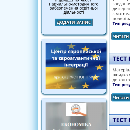
завдання
навчально-методичного
забезпечення освітньої
диференц
діяльності
з матема
повної з
ДОДАТИ ЗАПИС
Тип рес
Читати 
ТЕСТ
Матеріал
швидко о
до контр
Тип рес
Читати 
ТЕСТ