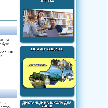
ОСВІТА»
асі за
е бути
а
МОЯ ЧЕРКАЩИНА
облення
єї
ДИСТАНЦІЙНА ШКОЛА ДЛЯ
ень
УЧНІВ
естові