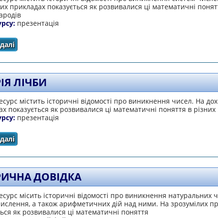
их прикладах показується як розвивалися ці математичні понят
ародів
урсу:
презентація
далі
про Історія систем числення
ІЯ ЛІЧБИ
сурс містить історичні відомості про виникнення чисел. На дох
х показується як розвивалися ці математичні поняття в різних
урсу:
презентація
далі
про Історія лічби
РИЧНА ДОВІДКА
сурс місить історичні відомості про виникнення натуральних ч
ислення, а також арифметичних дій над ними. На зрозумілих п
ься як розвивалися ці математичні поняття