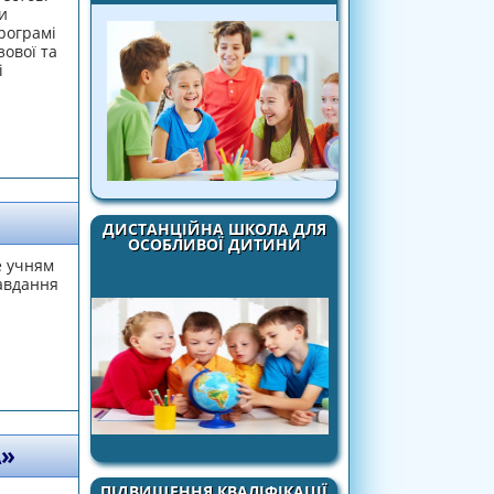
и
рограмі
зової та
і
ДИСТАНЦІЙНА ШКОЛА ДЛЯ
ОСОБЛИВОЇ ДИТИНИ
е учням
завдання
А»
ПІДВИЩЕННЯ КВАЛІФІКАЦІЇ