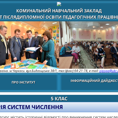
КОМУНАЛЬНИЙ НАВЧАЛЬНИЙ ЗАКЛАД
Т ПІСЛЯДИПЛОМНОЇ ОСВІТИ ПЕДАГОГІЧНИХ ПРАЦІВНИ
раїна. м.Черкаси. вул.Бидгощська 38/1,
тел (факс) 64-21-78, e-mail:
oipopp@ukr.
ІНФОРМАЦІЙНИЙ ДАЙДЖЕС
ПРО ІНСТИТУТ
5 КЛАС
РІЯ СИСТЕМ ЧИСЛЕННЯ
сурс містить історичні відомості про виникнення систем числе