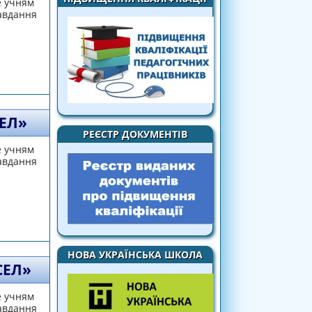
е учням
завдання
ЕЛ»
РЕЄСТР ДОКУМЕНТІВ
е учням
завдання
НОВА УКРАЇНСЬКА ШКОЛА
СЕЛ»
е учням
завдання