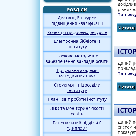
дохідлив
різних н
РОЗДІЛИ
Тип рес
Дистанційні курси
підвищення кваліфікації
Читати 
Колекція цифрових ресурсів
Електронна бібліотека
інституту
ІСТОР
Науково-методичне
забезпечення закладів освіти
Даний ре
приклада
Віртуальна академія
Тип рес
методичних наук
Структурні підрозділи
Читати 
інституту
План і звіт роботи інституту
ЗНО та моніторинг якості
ІСТО
освіти
Даний ре
Регіональний відділ АС
систем ч
"Диплом"
показуєт