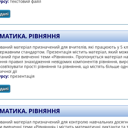
урсу:
текстовий файл
далі
про Історична довідка
МАТИКА. РІВНЯННЯ
аний матеріал призначений для вчителів, які працюють у 5 кл
ержавним стандартом. Презентація містить матеріал, який мож
таний при вивченні теми «Рівняння». Пропонується матеріал н
ення правил знаходження невідомих компонентів рівняння, вир
озв’язувати прості рівняння та рівняння, що містять більше одні
чної дії
урсу:
презентація
далі
про Математика. Рівняння
МАТИКА. РІВНЯННЯ
ваний матеріал призначений для контролю навчальних досягн
и вивченні теми «Рівняння» і містить математичні диктанти та т