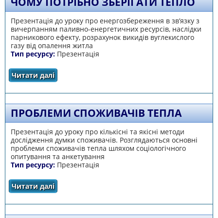
ЧОМУ ПОТРІБНО ЗБЕРІГАТИ ТЕПЛО
Презентація до уроку про енергозбереження в зв’язку з
вичерпанням паливно-енергетичних ресурсів, наслідки
парникового ефекту, розрахунок викидів вуглекислого
газу від опалення житла
Тип ресурсу:
Презентація
Читати далі
про Чому потрібно зберігати тепло
ПРОБЛЕМИ СПОЖИВАЧІВ ТЕПЛА
Презентація до уроку про кількісні та якісні методи
дослідження думки споживачів. Розглядаються основні
проблеми споживачів тепла шляхом соціологічного
опитування та анкетування
Тип ресурсу:
Презентація
Читати далі
про Проблеми споживачів тепла