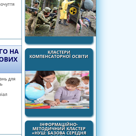
почуття
ГО НА
КЛАСТЕРИ
КОМПЕНСАТОРНОЇ ОСВІТИ
КОВИХ
дань для
ь
ріал
ках курсу «Українська мова» в початкових
ІНФОРМАЦІЙНО-
МЕТОДИЧНИЙ КЛАСТЕР
«НУШ: БАЗОВА СЕРЕДНЯ