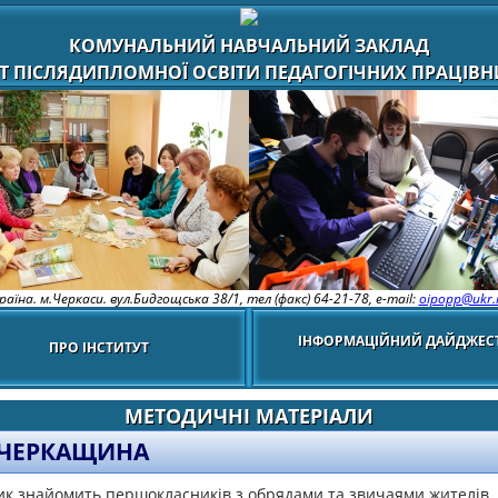
КОМУНАЛЬНИЙ НАВЧАЛЬНИЙ ЗАКЛАД
Т ПІСЛЯДИПЛОМНОЇ ОСВІТИ ПЕДАГОГІЧНИХ ПРАЦІВНИ
раїна. м.Черкаси. вул.Бидгощська 38/1,
тел (факс) 64-21-78, e-mail:
oipopp@ukr.
ІНФОРМАЦІЙНИЙ ДАЙДЖЕС
ПРО ІНСТИТУТ
МЕТОДИЧНІ МАТЕРІАЛИ
ЧЕРКАЩИНА
ик знайомить першокласників з обрядами та звичаями жителів