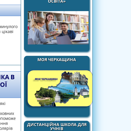
ОСВІТА»
 минулого
 цікаві
МОЯ ЧЕРКАЩИНА
КА В
ОЇ
які
иховних
допоможе
ання
ДИСТАНЦІЙНА ШКОЛА ДЛЯ
олярів
УЧНІВ