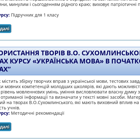
и, минулим і сьогоденням рідного краю; виховує патріотичні 
урсу:
Підручник для 1 класу
далі
про Моя Черкащина
ОРИСТАННЯ ТВОРІВ В.О. СУХОМЛИНСЬКО
АХ КУРСУ «УКРАЇНСЬКА МОВА» В ПОЧАТ
АХ”
 містить збірку творчих вправ з української мови, тестових зав
ки мовних компетенцій молодших школярів, які дають можливіст
рівень мовленнєвих умінь, уміння висловлювати власну думку з
отриманої інформації та визначати у тексті мовні засоби. Мате
ий на творах В.О.Сухомлинського, які мають виховний вплив на
сть учнів.
урсу:
Методичні рекомендації
далі
про “Використання творів В.О. Сухомлинського на уро
класах”