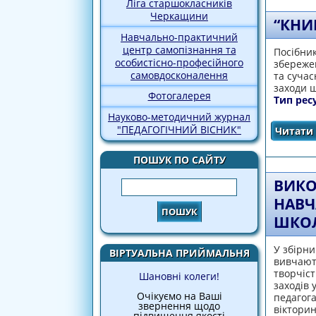
Ліга старшокласників
Черкащини
“КНИГ
Навчально-практичний
центр самопізнання та
Посібник
особистісно-професійного
збережен
самовдосконалення
та сучас
заходи щ
Фотогалерея
Тип рес
Науково-методичний журнал
"ПЕДАГОГІЧНИЙ ВІСНИК"
Читати 
ПОШУК ПО САЙТУ
ВИКО
Пошук
НАВЧ
ШКО
У збірни
ВІРТУАЛЬНА ПРИЙМАЛЬНЯ
вивчають
творчіс
Шановні колеги!
заходів 
Очікуємо на Ваші
педагога
звернення щодо
вікторин
підвищення якості