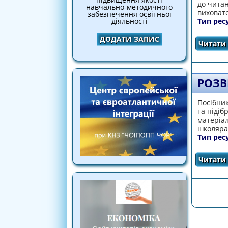
до читан
навчально-методичного
виховат
забезпечення освітньої
Тип рес
діяльності
ДОДАТИ ЗАПИС
Читати 
РОЗВ
Посібник
та підіб
матеріа
школяр
Тип рес
Читати 
СТОРІ