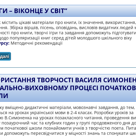
И – ВІКОНЦЕ У СВІТ”
 містить цікаві матеріали про книги, їх значення, використання,
ня. Збірка віршів, пісень, оповідань, висловів видатних людей
ності про книги, творчі ігри та завдання допоможуть підготувати
одо популяризації книг серед дітей молодшого шкільного віку
урсу:
Методичні рекомендації
далі
про “Книги – віконце у світ”
РИСТАННЯ ТВОРЧОСТІ ВАСИЛЯ СИМОНЕН
АЛЬНО-ВИХОВНОМУ ПРОЦЕСІ ПОЧАТКОВ
ЛИ
ку вміщено дидактичні матеріали, мовознавчі завдання, до тем, 
ся на уроках української мови в 2-4 класах. Розробки уроків за
тю В.Симоненка на уроках позакласного читання, проведення в
у позаурочний час та клубних годин у групі продовженого дня 
м початкової школи познайомити учнів з творчістю поета. Пит
и допоможуть пересвідчитися у міцності знань та спонукати шк