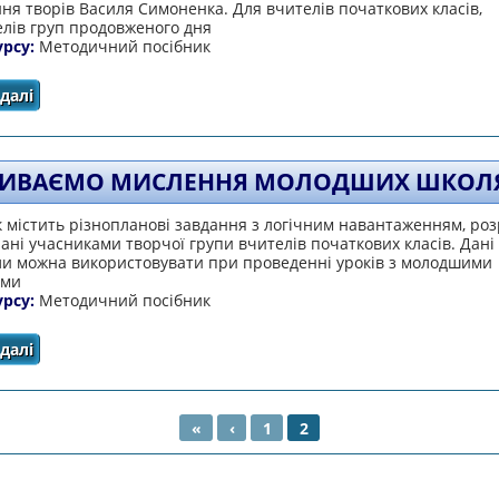
ня творів Василя Симоненка. Для вчителів початкових класів,
елів груп продовженого дня
урсу:
Методичний посібник
далі
про Використання творчості Василя Симоненка в на
школи
ИВАЄМО МИСЛЕННЯ МОЛОДШИХ ШКОЛЯ
 містить різнопланові завдання з логічним навантаженням, роз
рані учасниками творчої групи вчителів початкових класів. Дані
ли можна використовувати при проведенні уроків з молодшими
ами
урсу:
Методичний посібник
далі
про Розвиваємо мислення молодших школярів
«
‹
1
2
НКИ