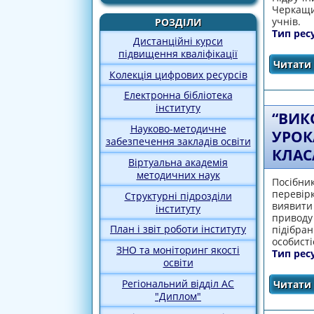
Черкащин
учнів.
РОЗДІЛИ
Тип рес
Дистанційні курси
підвищення кваліфікації
Читати 
Колекція цифрових ресурсів
Електронна бібліотека
інституту
“ВИК
Науково-методичне
УРОК
забезпечення закладів освіти
КЛАС
Віртуальна академія
методичних наук
Посібник
перевір
Структурні підрозділи
виявити 
інституту
приводу 
План і звіт роботи інституту
підібран
особисті
ЗНО та моніторинг якості
Тип рес
освіти
Регіональний відділ АС
Читати 
"Диплом"