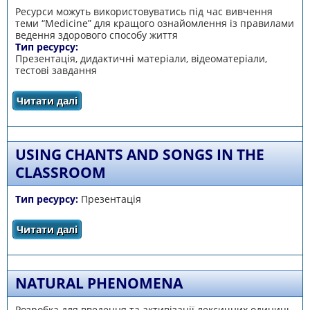
Ресурси можуть використовуватись під час вивчення
теми “Medicine” для кращого ознайомлення із правилами
ведення здорового способу життя
Тип ресурсу:
Презентація, дидактичні матеріали, відеоматеріали,
тестові завдання
Читати далі
про Healthy mind is in a healthy body
USING CHANTS AND SONGS IN THE
CLASSROOM
Тип ресурсу:
Презентація
Читати далі
про Using chants and songs in the classroom
NATURAL PHENOMENA
Розробка для введення та активізації лексичних одиниць