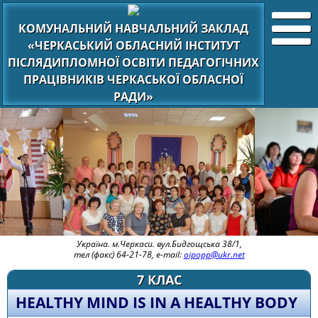
КОМУНАЛЬНИЙ НАВЧАЛЬНИЙ ЗАКЛАД
«ЧЕРКАСЬКИЙ ОБЛАСНИЙ ІНСТИТУТ
ПІСЛЯДИПЛОМНОЇ ОСВІТИ ПЕДАГОГІЧНИХ
ПРАЦІВНИКІВ ЧЕРКАСЬКОЇ ОБЛАСНОЇ
РАДИ»
Україна. м.Черкаси. вул.Бидгощська 38/1,
тел (факс) 64-21-78, e-mail:
oipopp@ukr.net
7 КЛАС
HEALTHY MIND IS IN A HEALTHY BODY