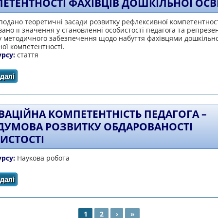
ЕТЕНТНОСТІ ФАХІВЦІВ ДОШКІЛЬНОЇ ОСВ
 подано теоретичні засади розвитку рефлексивної компетентност
ано її значення у становленні особистості педагога та репрезе
у методичного забезпечення щодо набуття фахівцями дошкільно
ої компетентності.
урсу:
стаття
далі
про МЕТОДИЧНІ ЗАСАДИ РОЗВИТКУ РЕФЛЕКСИВНОЇ К
ОСВІТИ
ВАЦІЙНА КОМПЕТЕНТНІСТЬ ПЕДАГОГА –
ДУМОВА РОЗВИТКУ ОБДАРОВАНОСТІ
ИСТОСТІ
урсу:
Наукова робота
далі
про ІННОВАЦІЙНА КОМПЕТЕНТНІСТЬ ПЕДАГОГА – П
ОСОБИСТОСТІ
1
2
›
»