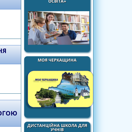
ОСВІТА»
 вивчення курсу «Здоров’я, безпека та
НЯ
МОЯ ЧЕРКАЩИНА
к
МОГОЮ
ДИСТАНЦІЙНА ШКОЛА ДЛЯ
УЧНІВ