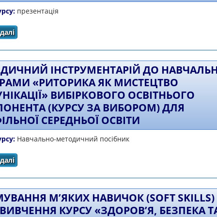
урсу:
презентація
далі
про Маркери ефективної комунікації консультанта ЦПР 
ДИЧНИЙ ІНСТРУМЕНТАРІЙ ДО НАВЧАЛЬН
РАМИ «РИТОРИКА ЯК МИСТЕЦТВО
НІКАЦІЇ» ВИБІРКОВОГО ОСВІТНЬОГО
ОНЕНТА (КУРСУ ЗА ВИБОРОМ) ДЛЯ
ІЛЬНОЇ СЕРЕДНЬОЇ ОСВІТИ
урсу:
Навчально-методичний посібник
далі
про Методичний інструментарій до навчальної програ
вибіркового освітнього компонента (курсу за вибо
УВАННЯ М’ЯКИХ НАВИЧОК (SOFT SKILLS)
 ВИВЧЕННЯ КУРСУ «ЗДОРОВ’Я, БЕЗПЕКА Т