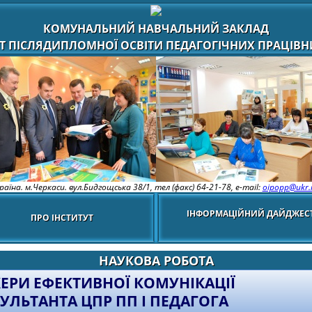
КОМУНАЛЬНИЙ НАВЧАЛЬНИЙ ЗАКЛАД
Т ПІСЛЯДИПЛОМНОЇ ОСВІТИ ПЕДАГОГІЧНИХ ПРАЦІВНИ
раїна. м.Черкаси. вул.Бидгощська 38/1,
тел (факс) 64-21-78, e-mail:
oipopp@ukr.
ІНФОРМАЦІЙНИЙ ДАЙДЖЕС
ПРО ІНСТИТУТ
НАУКОВА РОБОТА
ЕРИ ЕФЕКТИВНОЇ КОМУНІКАЦІЇ
УЛЬТАНТА ЦПР ПП І ПЕДАГОГА