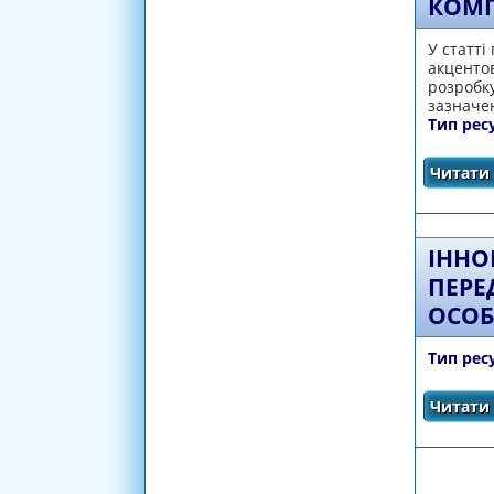
КОМП
У статті
акцентов
розробк
зазначен
Тип рес
Читати 
ІННО
ПЕРЕ
ОСОБ
Тип рес
Читати 