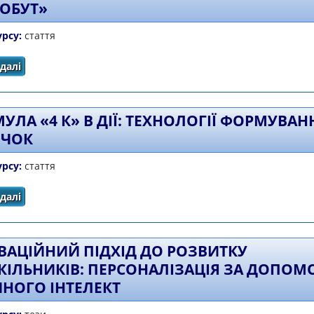
ОБУТ»
урсу:
стаття
далі
про Формування м’яких навичок (soft skills) у ході
добробут»
УЛА «4 К» В ДІЇ: ТЕХНОЛОГІЇ ФОРМУВАН
ИЧОК
урсу:
стаття
далі
про Формула «4 К» в дії: технології формування навичо
ВАЦІЙНИЙ ПІДХІД ДО РОЗВИТКУ
ІЛЬНИКІВ: ПЕРСОНАЛІЗАЦІЯ ЗА ДОПО
НОГО ІНТЕЛЕКТ