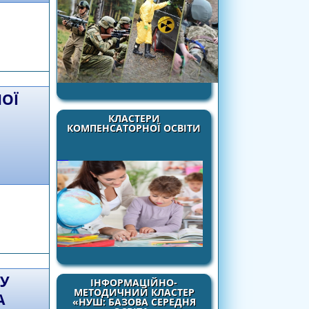
ПП і педагога
ОЇ
КЛАСТЕРИ
КОМПЕНСАТОРНОЇ ОСВІТИ
ми «Риторика як мистецтво комунікації»
ром) для профільної середньої освіти
 У
ІНФОРМАЦІЙНО-
МЕТОДИЧНИЙ КЛАСТЕР
А
«НУШ: БАЗОВА СЕРЕДНЯ