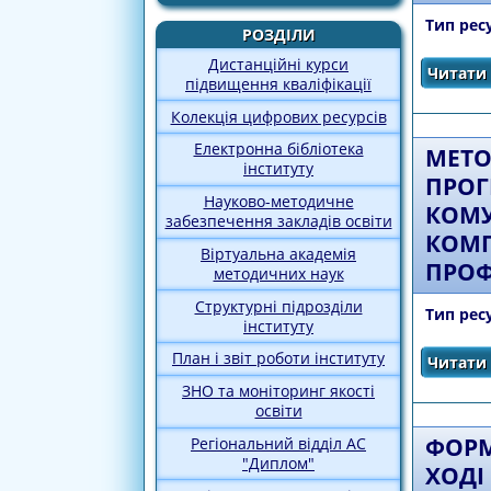
Тип рес
РОЗДІЛИ
Дистанційні курси
Читати 
підвищення кваліфікації
Колекція цифрових ресурсів
Електронна бібліотека
МЕТО
інституту
ПРОГ
Науково-методичне
КОМУ
забезпечення закладів освіти
КОМП
Віртуальна академія
ПРОФ
методичних наук
Структурні підрозділи
Тип рес
інституту
План і звіт роботи інституту
Читати 
ЗНО та моніторинг якості
освіти
ФОРМ
Регіональний відділ АС
"Диплом"
ХОДІ