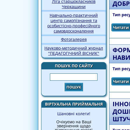
Ліга старшокласників
ДОБР
Черкащини
Тип рес
Навчально-практичний
центр самопізнання та
особистісно-професійного
Читати 
самовдосконалення
Фотогалерея
Науково-методичний журнал
ФОРМ
"ПЕДАГОГІЧНИЙ ВІСНИК"
НАВ
ПОШУК ПО САЙТУ
Тип рес
Пошук
Читати 
ІННО
ВІРТУАЛЬНА ПРИЙМАЛЬНЯ
ДОШК
Шановні колеги!
ШТУЧ
Очікуємо на Ваші
звернення щодо
підвищення якості