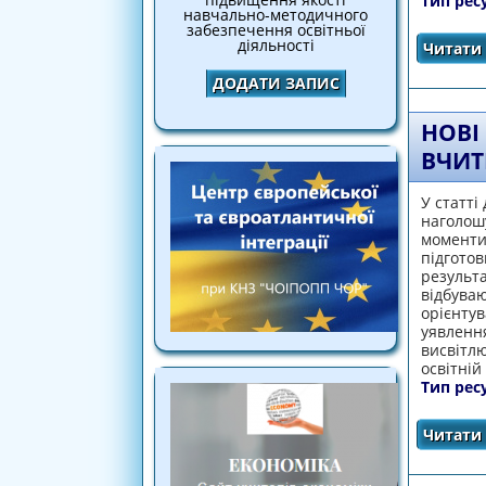
Тип рес
навчально-методичного
забезпечення освітньої
діяльності
Читати 
ДОДАТИ ЗАПИС
НОВІ
ВЧИТ
У статті
наголошу
моменти 
підготов
результа
відбуваю
орієнтув
уявлення
висвітлю
освітній
Тип рес
Читати 