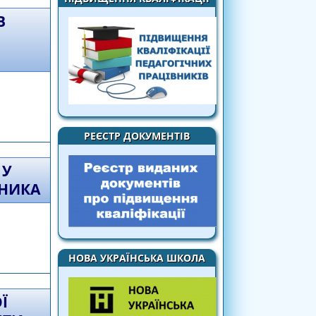
В
ДОШКІЛЬНОЇ ОСВІТИ ДО ІННОВАЦІЙНОЇ
РЕЄСТР ДОКУМЕНТІВ
 У
ЬНИКА
 У КОНТЕКСТІ РОЗВИТКУ ОСОБИСТОСТІ
НОВА УКРАЇНСЬКА ШКОЛА
А
Ї