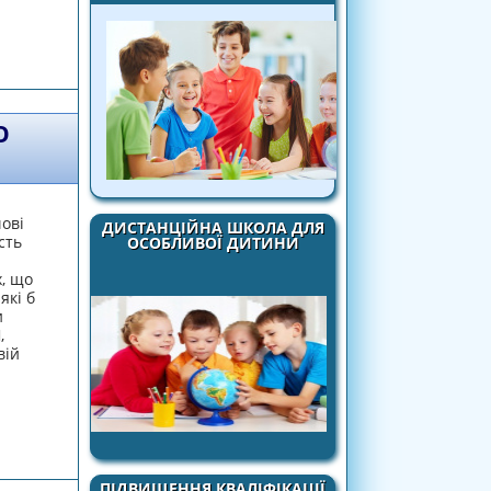
ИКІВ: ПЕРСОНАЛІЗАЦІЯ ЗА ДОПОМОГОЮ
ЕКТ
О
ові
ДИСТАНЦІЙНА ШКОЛА ДЛЯ
сть
ОСОБЛИВОЇ ДИТИНИ
а
х, що
які б
и
,
вій
ИТЕЛЯ В ОСВІТНЬОМУ ПРОЦЕСІ НУШ
ПІДВИЩЕННЯ КВАЛІФІКАЦІЇ