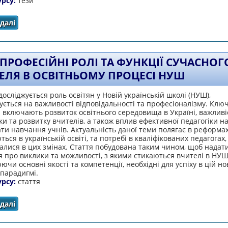
урсу:
тези
далі
про ІННОВАЦІЙНИЙ ПІДХІД ДО РОЗВИТКУ ДОШКІЛЬН
ШТУЧНОГО ІНТЕЛ
 ПРОФЕСІЙНІ РОЛІ ТА ФУНКЦІЇ СУЧАСНОГ
ЕЛЯ В ОСВІТНЬОМУ ПРОЦЕСІ НУШ
 досліджується роль освітян у Новій українській школі (НУШ),
ється на важливості відповідальності та професіоналізму. Ключ
включають розвиток освітнього середовища в Україні, важливі
ки та розвитку вчителів, а також вплив ефективної педагогіки н
ти навчання учнів. Актуальність даної теми полягає в реформа
ться в українській освіті, та потребі в кваліфікованих педагогах, 
алися в цих змінах. Стаття побудована таким чином, щоб надат
 про виклики та можливості, з якими стикаються вчителі в НУШ
ючи основні якості та компетенції, необхідні для успіху в цій но
 парадигмі.
урсу:
стаття
далі
про НОВІ ПРОФЕСІЙНІ РОЛІ ТА ФУНКЦІЇ СУЧАСНОГО ВЧ