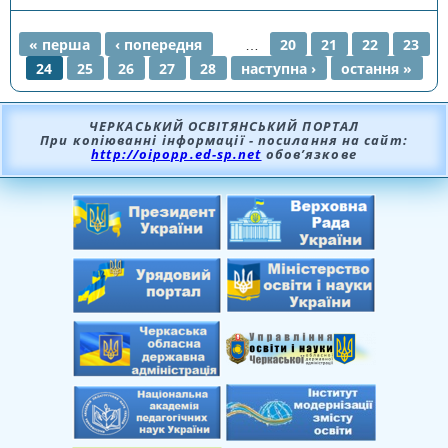
« перша
‹ попередня
…
20
21
22
23
24
25
26
27
28
наступна ›
остання »
СТОРІНКИ
ЧЕРКАСЬКИЙ ОСВІТЯНСЬКИЙ ПОРТАЛ
При копіюванні інформації - посилання на сайт:
http://oipopp.ed-sp.net
обов’язкове