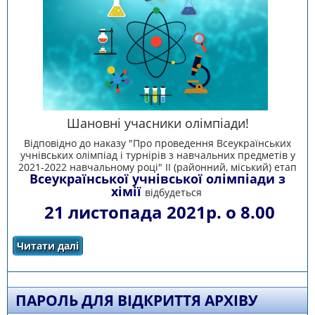
Шановні учасники олімпіади!
Відповідно до наказу "Про проведення Всеукраїнських
учнівських олімпіад і турнірів з навчальних предметів у
2021-2022 навчальному році" ІІ (районний, міський) етап
Всеукраїнської учнівської олімпіади з
хімії
відбудеться
21 листопада 2021р. о 8.00
Читати далі
про ЗАВДАННЯ ІІ ЕТАПУ ВСЕУКРАЇНСЬКОЇ
ОЛІМПІАДИ З хімії
ПАРОЛЬ ДЛЯ ВІДКРИТТЯ АРХІВУ