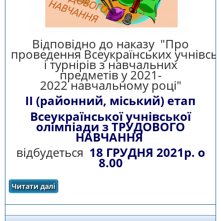
Відповідно до наказу "Про
проведення Всеукраїнських учнівсь
і турнірів з навчальних
предметів у 2021-
2022 навчальному році"
ІІ (районний, міський) етап
Всеукраїнської учнівської
олімпіади з ТРУДОВОГО
НАВЧАННЯ
відбудеться
18 ГРУДНЯ 2021р. о
8.00
Читати далі
про ІІ ЕТАП ВСЕУКРАЇНСЬКОЇ ОЛІМПІАДИ З
ТРУДОВОГО НАВЧАННЯ