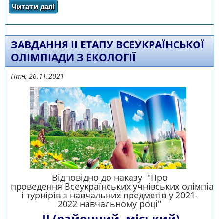
Читати далі
про ЗАВДАННЯ ІІ ЕТАПУ ВСЕУКРАЇНСЬКОЇ
ОЛІМПІАДИ З математики
ЗАВДАННЯ ІІ ЕТАПУ ВСЕУКРАЇНСЬКОЇ
ОЛІМПІАДИ З ЕКОЛОГІЇ
Птн, 26.11.2021
Відповідно до наказу "Про
проведення Всеукраїнських учнівських олімпіад
і турнірів з навчальних предметів у 2021-
2022 навчальному році"
ІІ (районний, міський)