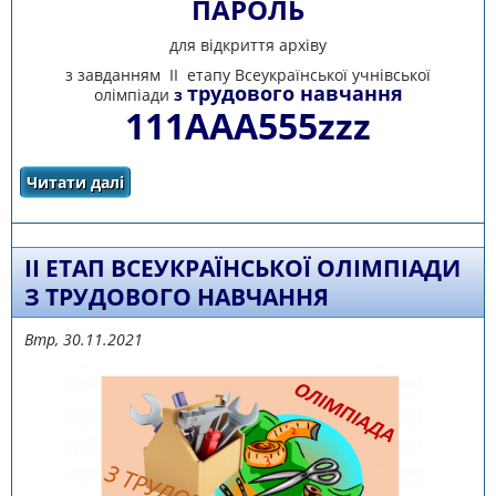
ПАРОЛЬ
для відкриття архіву
з завданням ІІ етапу Всеукраїнської учнівської
трудового навчання
олімпіади
з
111ААА555zzz
Читати далі
про ПАРОЛЬ ДЛЯ ВІДКРИТТЯ АРХІВУ
ІІ ЕТАП ВСЕУКРАЇНСЬКОЇ ОЛІМПІАДИ
З ТРУДОВОГО НАВЧАННЯ
Втр, 30.11.2021