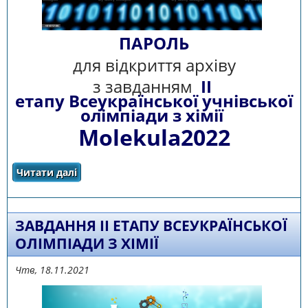
ПАРОЛЬ
для відкриття архіву
з завданням
ІІ
етапу Всеукраїнської учнівської
олімпіади з хімії
Molekula2022
Читати далі
про ПАРОЛЬ ДЛЯ ВІДКРИТТЯ АРХІВУ
ЗАВДАННЯ ІІ ЕТАПУ ВСЕУКРАЇНСЬКОЇ
ОЛІМПІАДИ З ХІМІЇ
Чтв, 18.11.2021