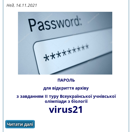
Нед, 14.11.2021
ПАРОЛЬ
для відкриття архіву
з завданням ІІ туру Всеукраїнської учнівської
олімпіади з біології
virus21
Читати далі
про ПАРОЛЬ для відкриття архіву