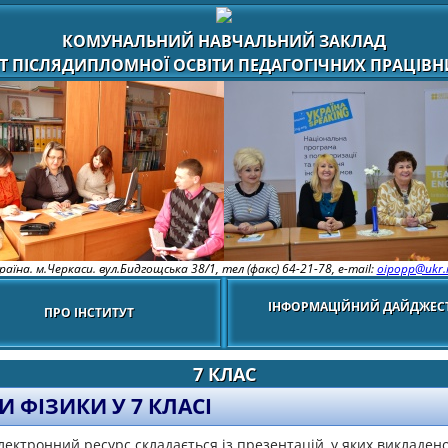
КОМУНАЛЬНИЙ НАВЧАЛЬНИЙ ЗАКЛАД
Т ПІСЛЯДИПЛОМНОЇ ОСВІТИ ПЕДАГОГІЧНИХ ПРАЦІВНИ
раїна. м.Черкаси. вул.Бидгощська 38/1,
тел (факс) 64-21-78, e-mail:
oipopp@ukr.
ІНФОРМАЦІЙНИЙ ДАЙДЖЕС
ПРО ІНСТИТУТ
7 КЛАС
И ФІЗИКИ У 7 КЛАСІ
ектронний ресурс складається із презентацій, у яких викладен