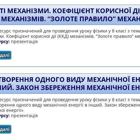
ТІ МЕХАНІЗМИ. КОЕФІЦІЄНТ КОРИСНОЇ ДІ
) МЕХАНІЗМІВ. “ЗОЛОТЕ ПРАВИЛО” МЕХА
сурс призначений для проведення уроку фізики у 8 класі з тем
и. Коефіцієнт корисної дії (ККД) механізмів. “Золоте правило” м
урсу:
презентація
далі
про Прості механізми. Коефіцієнт корисної дії (ККД) ме
ТВОРЕННЯ ОДНОГО ВИДУ МЕХАНІЧНОЇ ЕНЕ
ШИЙ. ЗАКОН ЗБЕРЕЖЕННЯ МЕХАНІЧНОЇ ЕНЕ
сурс призначений для проведення уроку фізики у 8 класі з тем
рення одного виду механічної енергії в інший. Закон збережен
ої енергії»
урсу:
презентація
далі
про Перетворення одного виду механічної енергії в інш