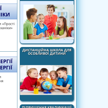
Ї
НІКИ
и «Прості
еханіки»
ханізмів. “Золоте правило” механіки
ДИСТАНЦІЙНА ШКОЛА ДЛЯ
ОСОБЛИВОЇ ДИТИНИ
РГІЇ
РГІЇ
и
ня
ий. Закон збереження механічної енергії
ПІДВИЩЕННЯ КВАЛІФІКАЦІЇ