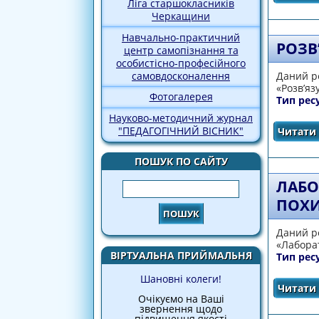
Ліга старшокласників
Черкащини
Навчально-практичний
РОЗВ
центр самопізнання та
особистісно-професійного
самовдосконалення
Даний ре
«Розв’яз
Фотогалерея
Тип рес
Науково-методичний журнал
"ПЕДАГОГІЧНИЙ ВІСНИК"
Читати 
ПОШУК ПО САЙТУ
ЛАБО
Пошук
ПОХ
Даний ре
«Лабора
ВІРТУАЛЬНА ПРИЙМАЛЬНЯ
Тип рес
Шановні колеги!
Читати 
Очікуємо на Ваші
звернення щодо
підвищення якості