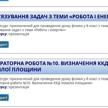
’ЯЗУВАННЯ ЗАДАЧ З ТЕМИ «РОБОТА І ЕНЕ
сурс призначений для проведення уроку фізики у 8 класі з тем
ування задач з теми «Робота і енергія»»
урсу:
презентація
далі
про Розв’язування задач з теми «Робота і енергія»
РАТОРНА РОБОТА №10. ВИЗНАЧЕННЯ КК
ИЛОЇ ПЛОЩИНИ
сурс призначений для проведення уроку фізики у 8 класі з тем
торна робота №10. Визначення ККД похилої площини»
урсу:
презентація
далі
про Лабораторна робота №10. Визначення ККД похилої