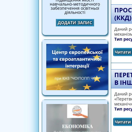
навчально-методичного
забезпечення освітньої
ПРОС
діяльності
(ККД
ДОДАТИ ЗАПИС
Даний ре
механізм
Тип рес
Читати 
ПЕРЕ
В ІН
Даний ре
«Перетво
механічн
Тип рес
Читати 