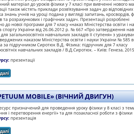
ний матеріал до уроків фізики у 7 класі при вивченні нового ма
ції також містять приклади розв’язування задач до відповідних
а знань учнів на уроці подана у вигляді запитань, кросвордів, 
в та розрахункових і графічних задач. Презентації розроблені
но до нової програми для 7 класу «наказ Міністерства освіти і на
а спорту України від 26.06.2012 р. № 667 «Про затвердження на
для загальноосвітніх навчальних закладів ІІ ступеня» з урахув
тверджених наказом Міністерства освіти і науки України № 585 ві
та за підручником Сиротюк В.Д. Фізика: підручник для 7 класу
освітніх навчальних закладів / В.Д.Сиротюк. – Київ: Генеза, 2015.
урсу:
презентації
далі
про Уроки фізики у 7 класі
PETUUM MOBILE» (ВІЧНИЙ ДВИГУН)
сурс призначений для проведення уроку фізики у 8 класі з тем
ня і перетворення енергії» та для позакласної роботи з фізики
урсу:
презентація
далі
про «Рerpetuum mobile» (Вічний двигун)