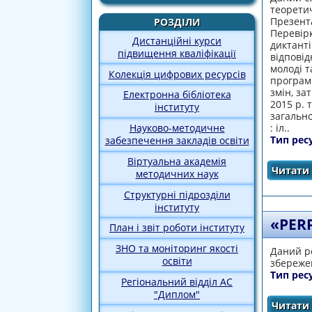
теоретич
Презента
РОЗДІЛИ
Перевірк
Дистанційні курси
диктанті
підвищення кваліфікації
відповід
молоді т
Колекція цифрових ресурсів
програм 
змін, за
Електронна бібліотека
2015 р. 
інституту
загально
: іл..
Науково-методичне
Тип рес
забезпечення закладів освіти
Віртуальна академія
Читати 
методичних наук
Структурні підрозділи
інституту
«РER
План і звіт роботи інституту
ЗНО та моніторинг якості
Даний ре
освіти
збережен
Тип рес
Регіональний відділ АС
"Диплом"
Читати 