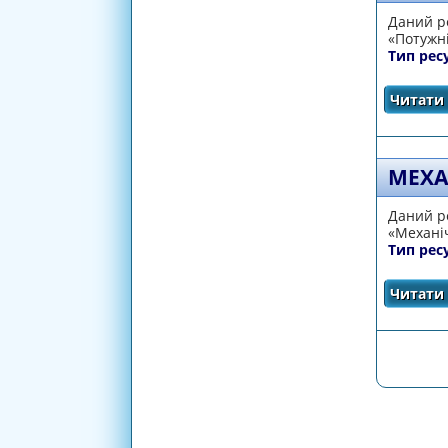
Даний ре
«Потужні
Тип рес
Читати 
МЕХА
Даний ре
«Механі
Тип рес
Читати 
СТОРІ