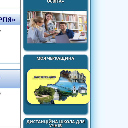
ОСВІТА»
РГІЯ»
и
МОЯ ЧЕРКАЩИНА
Д
и
 площини
ДИСТАНЦІЙНА ШКОЛА ДЛЯ
УЧНІВ