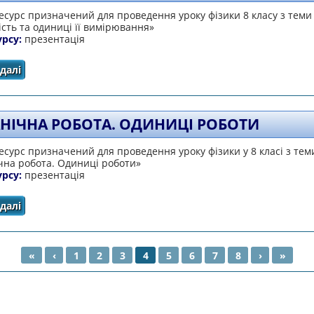
сурс призначений для проведення уроку фізики 8 класу з теми
сть та одиниці її вимірювання»
урсу:
презентація
далі
про Потужність та одиниці її вимірювання
НІЧНА РОБОТА. ОДИНИЦІ РОБОТИ
сурс призначений для проведення уроку фізики у 8 класі з тем
чна робота. Одиниці роботи»
урсу:
презентація
далі
про Механічна робота. Одиниці роботи
«
‹
1
2
3
4
5
6
7
8
›
»
НКИ