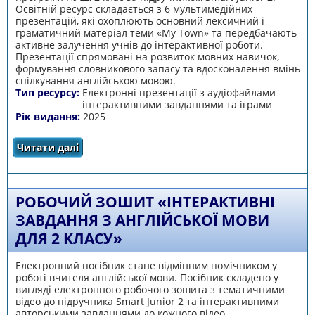
Освітній ресурс складається з 6 мультимедійних
презентацій, які охоплюють основний лексичний і
граматичний матеріал теми «My Town» та передбачають
активне залучення учнів до інтерактивної роботи.
Презентації спрямовані на розвиток мовних навичок,
формування словникового запасу та вдосконалення вмінь
спілкування англійською мовою.
Тип ресурсу:
Електронні презентації з аудіофайлами
інтерактивними завданнями та іграми
Рік видання:
2025
Читати далі
про Серія презентацій з інтерактивними
завданнями та іграми з теми «My Town» для
2 класу НУШ
РОБОЧИЙ ЗОШИТ «ІНТЕРАКТИВНІ
ЗАВДАННЯ З АНГЛІЙСЬКОЇ МОВИ
ДЛЯ 2 КЛАСУ»
Електронний посібник стане відмінним помічником у
роботі вчителя англійської мови. Посібник складено у
вигляді електронного робочого зошита з тематичними
відео до підручника Smart Junior 2 та інтерактивними
авторськими завданнями до кожного відео,