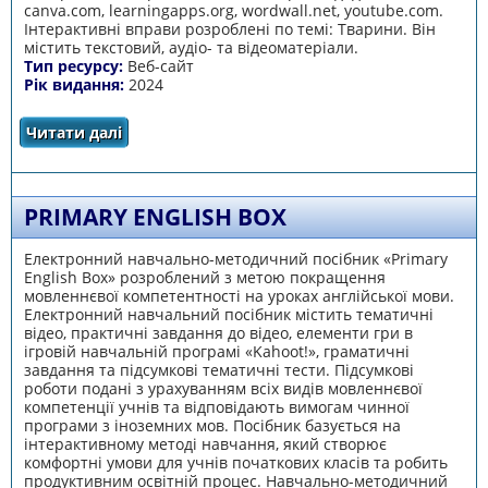
canva.com, learningapps.org, wordwall.net, youtube.com.
Інтерактивні вправи розроблені по темі: Тварини. Він
містить текстовий, аудіо- та відеоматеріали.
Тип ресурсу:
Веб-сайт
Рік видання:
2024
Читати далі
про Персональний сайт вчителя англійської
мови Скоряк І. О. «Цікавинки до уроків
англійської мови» до підручника “Smart
Junion 2 ( Ukrainian edition) ( Г. К. Мітчелл)
PRIMARY ENGLISH BOX
Електронний навчально-методичний посібник «Primary
English Box» розроблений з метою покращення
мовленнєвої компетентності на уроках англійської мови.
Електронний навчальний посібник містить тематичні
відео, практичні завдання до відео, елементи гри в
ігровій навчальній програмі «Kahoot!», граматичні
завдання та підсумкові тематичні тести. Підсумкові
роботи подані з урахуванням всіх видів мовленнєвої
компетенції учнів та відповідають вимогам чинної
програми з іноземних мов. Посібник базується на
інтерактивному методі навчання, який створює
комфортні умови для учнів початкових класів та робить
продуктивним освітній процес. Навчально-методичний