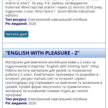
освіти (2 клас)”. За ред. Р.Б. Шияна, затвердженої
Колегією Міністерства освіти і науки 22 лютого 2018 року,
підручник 2 клас НУШ Пухта Г. Quick Minds (Ukrainian
edition)
Тип ресурсу:
Електронний навчальний посібник
Рік видання:
2020
Читати далі
про English is Fun
“ENGLISH WITH PLEASURE - 2”
Матеріали для вивчення англійської мови у 2 класі за
підручником О.Карп’юк “English with Smiling Sam”, НУШ.
Робота містить матеріали для уроків та позакласної
роботи у 2 класі. Комп’ютерні тренажери та розробки в
Інтернет ресурсі Kahoot.com та Інтернет сервісі
LearningАpps.org спрямовані на вивчення та засвоєння в
цікавій, ігровій формі лексичного та граматичного
матеріалу за основними темами згідно до чинної
програми
Тип ресурсу:
Електронний навчальний посібник
Рік видання:
2020