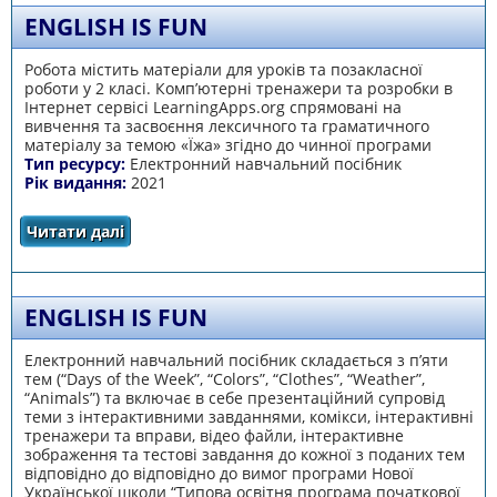
ENGLISH IS FUN
Робота містить матеріали для уроків та позакласної
роботи у 2 класі. Комп’ютерні тренажери та розробки в
Інтернет сервісі LearningАpps.org спрямовані на
вивчення та засвоєння лексичного та граматичного
матеріалу за темою «Їжа» згідно до чинної програми
Тип ресурсу:
Електронний навчальний посібник
Рік видання:
2021
Читати далі
про English is fun
ENGLISH IS FUN
Електронний навчальний посібник складається з п’яти
тем (“Days of the Week”, “Colors”, “Clothes”, “Weather”,
“Animals”) та включає в себе презентаційний супровід
теми з інтерактивними завданнями, комікси, інтерактивні
тренажери та вправи, відео файли, інтерактивне
зображення та тестові завдання до кожної з поданих тем
відповідно до відповідно до вимог програми Нової
Української школи “Типова освітня програма початкової