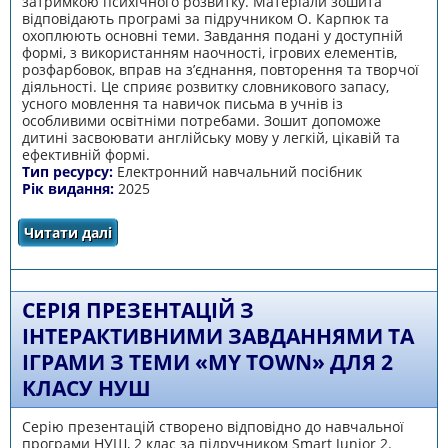
затримкою психічного розвитку. Матеріали зошита
відповідають програмі за підручником О. Карпюк та
охоплюють основні теми. Завдання подані у доступній
формі, з використанням наочності, ігрових елементів,
розфарбовок, вправ на з’єднання, повторення та творчої
діяльності. Це сприяє розвитку словникового запасу,
усного мовлення та навичок письма в учнів із
особливими освітніми потребами. Зошит допоможе
дитині засвоювати англійську мову у легкій, цікавій та
ефективній формі.
Тип ресурсу:
Електронний навчальний посібник
Рік видання:
2025
Читати далі
про РОБОЧИЙ ЗОШИТ з англійської мови за
підручником Карпюк О.Д. для 2 класу (для
учнів із ЗПР)
СЕРІЯ ПРЕЗЕНТАЦІЙ З
ІНТЕРАКТИВНИМИ ЗАВДАННЯМИ ТА
ІГРАМИ З ТЕМИ «MY TOWN» ДЛЯ 2
КЛАСУ НУШ
Серію презентацій створено відповідно до навчальної
програми НУШ, 2 клас за підручником Smart Junior 2.