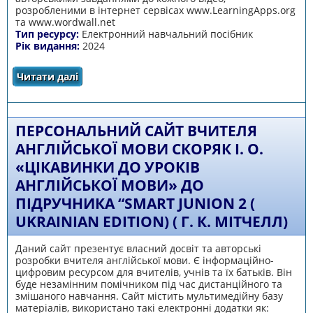
розробленими в інтернет сервісах www.LearningApps.org
та www.wordwall.net
Тип ресурсу:
Електронний навчальний посібник
Рік видання:
2024
Читати далі
про Робочий зошит «Інтерактивні завдання
з англійської мови для 2 класу»
ПЕРСОНАЛЬНИЙ САЙТ ВЧИТЕЛЯ
АНГЛІЙСЬКОЇ МОВИ СКОРЯК І. О.
«ЦІКАВИНКИ ДО УРОКІВ
АНГЛІЙСЬКОЇ МОВИ» ДО
ПІДРУЧНИКА “SMART JUNION 2 (
UKRAINIAN EDITION) ( Г. К. МІТЧЕЛЛ)
Даний сайт презентує власний досвіт та авторські
розробки вчителя англійської мови. Є інформаційно-
цифровим ресурсом для вчителів, учнів та їх батьків. Він
буде незамінним помічником під час дистанційного та
змішаного навчання. Сайт містить мультимедійну базу
матеріалів, використано такі електронні додатки як: