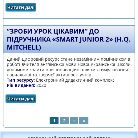
Читати далі
про “English with Pleasure - 2”
“ЗРОБИ УРОК ЦІКАВИМ” ДО
ПІДРУЧНИКА «SMART JUNIOR 2» (H.Q.
MITCHELL)
Даний цифровий ресурс стане незамінним помічником в
роботі вчителя англійської мови Нової Української Школи,
допоможе знайти нові інноваційні шляхи стимулювання
навчальної та творчої активності учнів
Тип ресурсу:
Електронний дидактичний комплекс
Рік видання:
2020
Читати далі
про “Зроби урок цікавим” до підручника
«Smart junior 2» (H.Q. Mitchell)
1
2
›
»
СТОРІНКИ