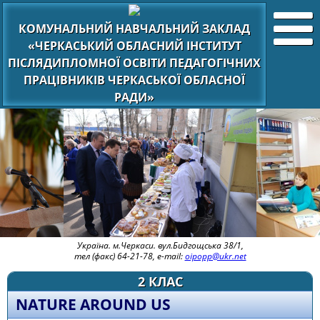
КОМУНАЛЬНИЙ НАВЧАЛЬНИЙ ЗАКЛАД
«ЧЕРКАСЬКИЙ ОБЛАСНИЙ ІНСТИТУТ
ПІСЛЯДИПЛОМНОЇ ОСВІТИ ПЕДАГОГІЧНИХ
ПРАЦІВНИКІВ ЧЕРКАСЬКОЇ ОБЛАСНОЇ
РАДИ»
Україна. м.Черкаси. вул.Бидгощська 38/1,
тел (факс) 64-21-78, e-mail:
oipopp@ukr.net
2 КЛАС
NATURE AROUND US