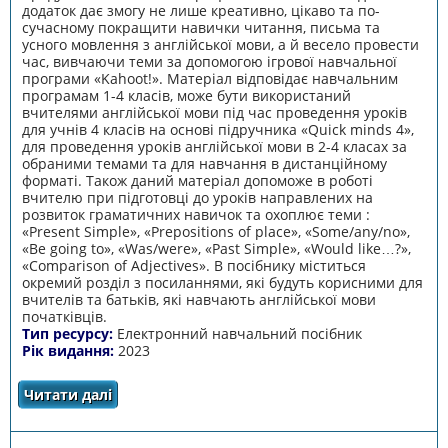
додаток дає змогу не лише креативно, цікаво та по-
сучасному покращити навички читання, письма та
усного мовлення з англійської мови, а й весело провести
час, вивчаючи теми за допомогою ігрової навчальної
програми «Kahoot!». Матеріал відповідає навчальним
програмам 1-4 класів, може бути використаний
вчителями англійської мови під час проведення уроків
для учнів 4 класів на основі підручника «Quick minds 4»,
для проведення уроків англійської мови в 2-4 класах за
обраними темами та для навчання в дистанційному
форматі. Також даний матеріал допоможе в роботі
вчителю при підготовці до уроків направлених на
розвиток граматичних навичок та охоплює теми :
«Present Simple», «Prepositions of place», «Some/any/no»,
«Be going to», «Was/were», «Past Simple», «Would like…?»,
«Comparison of Adjectives». В посібнику міститься
окремий розділ з посиланнями, які будуть корисними для
вчителів та батьків, які навчають англійської мови
початківців.
Тип ресурсу:
Електронний навчальний посібник
Рік видання:
2023
Читати далі
про Primary English Box