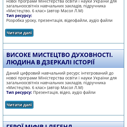
нової програми Міністерства освіти і науки України для
загальноосвітніх навчальних закладів, підручника
«Мистецтво. 6 клас» (автор Масол Л.М)
Тип ресурсу:
Розробка уроку, презентація, відеофайли, аудіо файли
Читати далі
про Панорама мистецтв. Перевіряємо свої
досягнення
ВИСОКЕ МИСТЕЦТВО ДУХОВНОСТІ.
ЛЮДИНА В ДЗЕРКАЛІ ІСТОРІЇ
Даний цифровий навчальний ресурс інтегрований до
нової програми Міністерства освіти і науки України для
загальноосвітніх навчальних закладів, підручника
«Мистецтво. 6 клас» (автор Масол Л.М)
Тип ресурсу:
Презентація, відео, аудіо файли
Читати далі
про Високе мистецтво духовності. Людина в
дзеркалі історії
ГЕРОЇ МІФІВ І ЛЕГЕНД