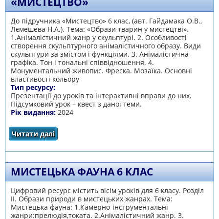
«МИСТЕЦТВО»
До підручника «Мистецтво» 6 клас, (авт. Гайдамака О.В.,
Лємешева Н.А.). Тема: «Образи тварин у мистецтві».
1.Анімалістичний жанр у скульптурі. 2. Особливості
створення скульптурного анімалістичного образу. Види
скульптури за змістом і функціями. 3. Анімалістична
графіка. Тон і тональні співвідношення. 4.
Монументальний живопис. Фреска. Мозаїка. Основні
властивості кольору
Тип ресурсу:
Презентації до уроків та інтерактивні вправи до них.
Підсумковий урок – квест з даної теми.
Рік видання:
2024
Читати далі
про Електронний підручник «Мистецтво»
МИСТЕЦЬКА ФАУНА 6 КЛАС
Цифровий ресурс містить вісім уроків для 6 класу. Розділ
ІІ. Образи природи в мистецьких жанрах. Тема:
Мистецька фауна: 1.Камерно-інструментальні
жанри:прелюдія,токата. 2.Анімалістичний жанр. 3.