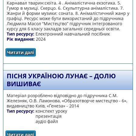
Карнавал тварин:сюїта. 4 . Анімалістична екзотика. 5.
Гумор в музиці. Скерцо. 6. Скульптурна анімалістика. 7.
Жанри й форми музики: соната. 8. Анімалістичний жанр у
графіці. Ресурс може бути використаний до підручника
Людмила Масол “Мистецтво” підручник інтегрованого
курсу для 6 класу закладів загальної середньої освіти.
Тип ресурсу:
Електронний навчальний посібник
Рік видання:
2024
Читати далі
про Мистецька фауна 6 клас
ПІСНЯ УКРАЇНОЮ ЛУНАЄ – ДОЛЮ
ВИШИВАЄ
Матеріал розроблено відповідно до підручника С.М.
Железняк, О.В. Ламонова, «Образотворче мистецтво - 6»,
видавництво Київ, «Ґенеза» - 2014
Тип ресурсу:
конспект уроку
презентація
аудіо файл
Читати далі
про Пісня Україною лунає – долю вишиває