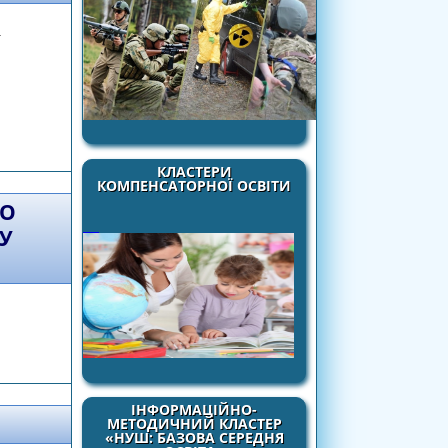
ї
В КОНТЕКСТІ НОВОЇ УКРАЇНСЬКОЇ ШКОЛИ
КЛАСТЕРИ
КОМПЕНСАТОРНОЇ ОСВІТИ
РО
У
о керівника навчального закладу системи
 освіти
ІНФОРМАЦІЙНО-
МЕТОДИЧНИЙ КЛАСТЕР
«НУШ: БАЗОВА СЕРЕДНЯ