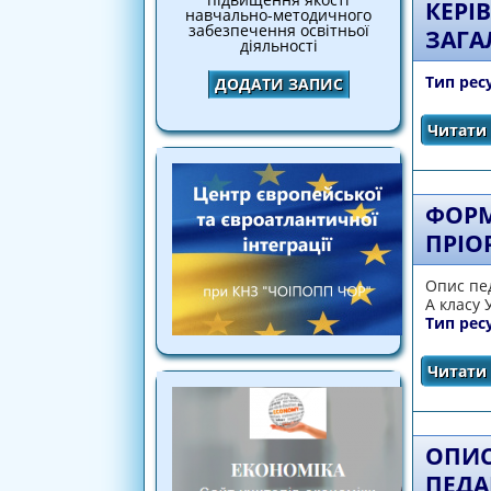
КЕРІ
навчально-методичного
забезпечення освітньої
ЗАГА
діяльності
Тип рес
ДОДАТИ ЗАПИС
Читати 
ФОРМ
ПРІО
Опис пед
А класу 
Тип рес
Читати 
ОПИС
ПЕДА