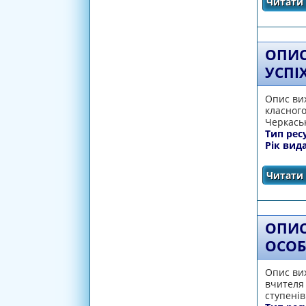
Читати 
ОПИС
УСПІ
Опис вих
класного
Черкаськ
Тип рес
Рік вид
Читати 
ОПИС
ОСОБ
Опис вих
вчителя 
ступенів