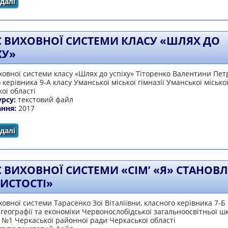
далі
про Виховна система «Зростаємо добротворцями»
 ВИХОВНОЇ СИСТЕМИ КЛАСУ «ШЛЯХ ДО
ХУ»
овної системи класу «Шлях до успіху» Тіторенко Валентини Пет
 керівника 9-А класу Уманської міської гімназії Уманської місько
ої області
урсу:
текстовий файл
ання:
2017
далі
про Опис виховної системи класу «Шлях до успіху»
 ВИХОВНОЇ СИСТЕМИ «СІМ’ «Я» СТАНОВ
ИСТОСТІ»
овної системи Тарасенко Зої Віталіївни, класного керівника 7-Б 
географії та економіки Червонослобідської загальноосвітньої шко
 №1 Черкаської районної ради Черкаської області