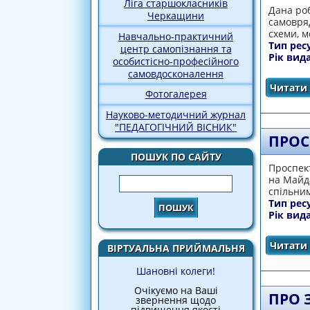
Ліга старшокласників
Дана роб
Черкащини
самовряд
схеми, м
Навчально-практичний
Тип рес
центр самопізнання та
Рік вид
особистісно-професійного
самовдосконалення
Читати 
Фотогалерея
Науково-методичний журнал
"ПЕДАГОГІЧНИЙ ВІСНИК"
ПРОС
ПОШУК ПО САЙТУ
Проспект
на Майда
Пошук
спільним
Тип рес
Рік вид
Читати 
ВІРТУАЛЬНА ПРИЙМАЛЬНЯ
Шановні колеги!
Очікуємо на Ваші
ПРО 
звернення щодо
підвищення якості