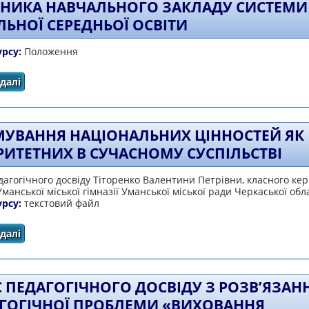
ВНИКА НАВЧАЛЬНОГО ЗАКЛАДУ СИСТЕМИ
ЛЬНОЇ СЕРЕДНЬОЇ ОСВІТИ
урсу:
Положення
далі
про Про затвердження Положення про класного ке
загальної середньої
УВАННЯ НАЦІОНАЛЬНИХ ЦІННОСТЕЙ ЯК
РИТЕТНИХ В СУЧАСНОМУ СУСПІЛЬСТВІ
агогічного досвіду Тіторенко Валентини Петрівни, класного кер
Уманської міської гімназії Уманської міської ради Черкаської обл
урсу:
текстовий файл
далі
про Формування національних цінностей як пріоритетни
 ПЕДАГОГІЧНОГО ДОСВІДУ З РОЗВ’ЯЗАН
ГОГІЧНОЇ ПРОБЛЕМИ «ВИХОВАННЯ