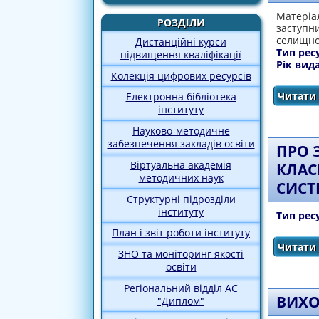
Матеріал
РОЗДІЛИ
заступни
селищно
Дистанційні курси
Тип рес
підвищення кваліфікації
Рік вид
Колекція цифрових ресурсів
Читати 
Електронна бібліотека
інституту
Науково-методичне
забезпечення закладів освіти
ПРО 
Віртуальна академія
КЛАС
методичних наук
СИСТ
Структурні підрозділи
інституту
Тип рес
План і звіт роботи інституту
Читати 
ЗНО та моніторинг якості
освіти
Регіональний відділ АС
ВИХО
"Диплом"