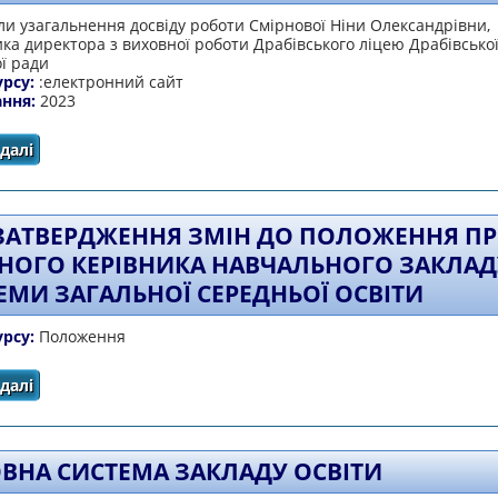
и узагальнення досвіду роботи Смірнової Ніни Олександрівни,
ка директора з виховної роботи Драбівського ліцею Драбівсько
ї ради
урсу:
:електронний сайт
ання:
2023
далі
про АПГРЕЙДІНГ ВИХОВНОЇ СИСТЕМИ ЗАКЛАДУ ОСВІТИ 
ЗАТВЕРДЖЕННЯ ЗМІН ДО ПОЛОЖЕННЯ П
НОГО КЕРІВНИКА НАВЧАЛЬНОГО ЗАКЛАД
ЕМИ ЗАГАЛЬНОЇ СЕРЕДНЬОЇ ОСВІТИ
урсу:
Положення
далі
про Про затвердження Змін до Положення про класног
загальної середньої
ВНА СИСТЕМА ЗАКЛАДУ ОСВІТИ