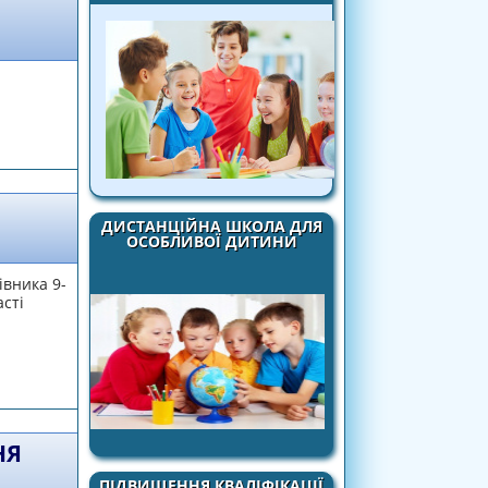
рівника навчального закладу системи
 освіти
ДИСТАНЦІЙНА ШКОЛА ДЛЯ
ОСОБЛИВОЇ ДИТИНИ
івника 9-
асті
х в сучасному суспільстві
НЯ
ПІДВИЩЕННЯ КВАЛІФІКАЦІЇ