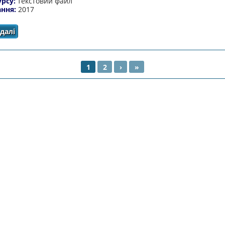
урсу:
текстовий файл
ання:
2017
далі
про Опис виховної системи «Сім’ «Я» становлення особ
1
2
›
»
НКИ