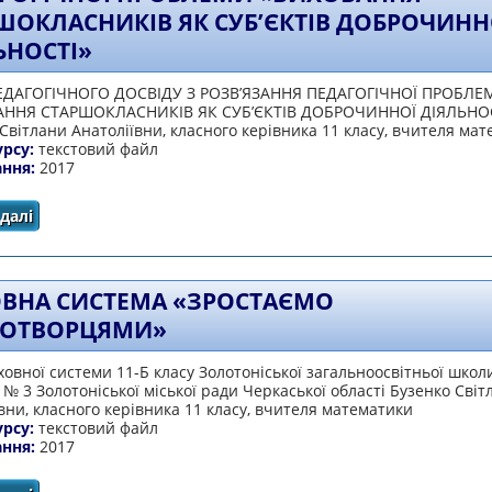
ШОКЛАСНИКІВ ЯК СУБ’ЄКТІВ ДОБРОЧИНН
ЬНОСТІ»
ДАГОГІЧНОГО ДОСВІДУ З РОЗВ’ЯЗАННЯ ПЕДАГОГІЧНОЇ ПРОБЛЕ
ННЯ СТАРШОКЛАСНИКІВ ЯК СУБ’ЄКТІВ ДОБРОЧИННОЇ ДІЯЛЬНО
Світлани Анатоліївни, класного керівника 11 класу, вчителя ма
урсу:
текстовий файл
ання:
2017
далі
про ОПИС ПЕДАГОГІЧНОГО ДОСВІДУ З РОЗВ’ЯЗАННЯ
СТАРШОКЛАСНИКІВ ЯК СУБ’ЄКТІВ ДО
ВНА СИСТЕМА «ЗРОСТАЄМО
РОТВОРЦЯМИ»
овної системи 11-Б класу Золотоніської загальноосвітньої школи 
 № 3 Золотоніської міської ради Черкаської області Бузенко Світ
вни, класного керівника 11 класу, вчителя математики
урсу:
текстовий файл
ання:
2017