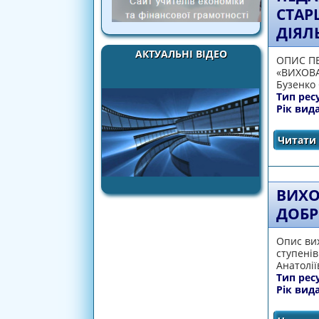
СТАР
ДІЯЛ
АКТУАЛЬНІ ВІДЕО
ОПИС ПЕ
«ВИХОВА
Бузенко 
Тип рес
Рік вид
Читати 
ВИХО
ДОБ
Опис вих
ступенів
Анатолії
Тип рес
Рік вид