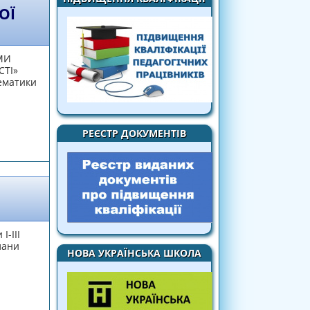
ОЇ
МИ
СТІ»
тематики
РЕЄСТР ДОКУМЕНТІВ
 ПЕДАГОГІЧНОЇ ПРОБЛЕМИ «ВИХОВАННЯ
БРОЧИННОЇ ДІЯЛЬНОСТІ»
І-ІІІ
лани
НОВА УКРАЇНСЬКА ШКОЛА