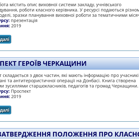
ота містить опис виховної системи закладу, учнівського
ування, роботи класного керівника. У ресурсі подаються різном
оделі, зразки планування виховної роботи за тематичними міс
урсу:
презентація
ання:
2019
далі
про Виховна система закладу освіти
ПЕКТ ГЕРОЇВ ЧЕРКАЩИНИ
 складається з двох частин, які мають інформацію про учасникі
ні та антитерористичної операції на Донбасі. Книга створена
и зусиллями старшокласників, педагогів та громад Черкащини.
урсу:
Проспект
ання:
2019
далі
про ПРОСПЕКТ ГЕРОЇВ ЧЕРКАЩИНИ
ЗАТВЕРДЖЕННЯ ПОЛОЖЕННЯ ПРО КЛАСН