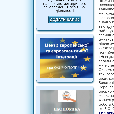
школи І-
навчально-методичного
виховног
забезпечення освітньої
Тальнівс
діяльності
Червонос
Червонос
ДОДАТИ ЗАПИС
значну к
закладу 
району»,
селищної
Бужанськ
ліцею «У
«Келебер
поглибл
«Новодми
загально
Чигиринс
Окремо с
технолог
ради, ко
Золотоні
Воронезь
опорного
Черкаськ
міської 
роботи б
ім. В.О.
Тип рес