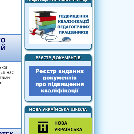
Читаюча шкільна родина - стратегічне
ки!"
ГО
ІЙ
РЕЄСТР ДОКУМЕНТІВ
ької
 «В нас
отами
ої
НОВА УКРАЇНСЬКА ШКОЛА
 шкільних бібліотек у Черкаській області