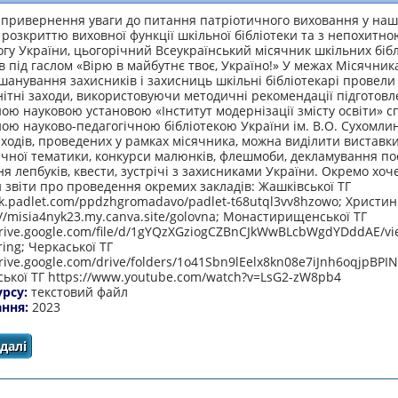
 привернення уваги до питання патріотичного виховання у наш
 розкриттю виховної функції шкільної бібліотеки та з непохитн
гу України, цьогорічний Всеукраїнський місячник шкільних бібл
 під гаслом «Вірю в майбутнє твоє, Україно!» У межах Місячника
анування захисників і захисниць шкільні бібліотекарі провели
ітні заходи, використовуючи методичні рекомендації підготовл
ю науковою установою «Інститут модернізації змісту освіти» сп
ю науково-педагогічною бібліотекою України ім. В.О. Сухомлин
ходів, проведених у рамках місячника, можна виділити виставки
чної тематики, конкурси малюнків, флешмоби, декламування пое
я лепбуків, квести, зустрічі з захисниками України. Окремо хоч
 звіти про проведення окремих закладів: Жашківської ТГ
uk.padlet.com/ppdzhgromadavo/padlet-t68utql3vv8hzowo; Христин
://misia4nyk23.my.canva.site/golovna; Монастирищенської ТГ
drive.google.com/file/d/1gYQzXGziogCZBnCJkWwBLcbWgdYDddAE/vi
ing; Черкаської ТГ
drive.google.com/drive/folders/1o41Sbn9lEelx8kn08e7iJnh6oqjpBPIN
ької ТГ https://www.youtube.com/watch?v=LsG2-zW8pb4
урсу:
текстовий файл
ання:
2023
далі
про ВСЕУКРАЇНСЬКИЙ МІСЯЧНИК ШКІЛЬНИХ БІБЛІОТЕК "