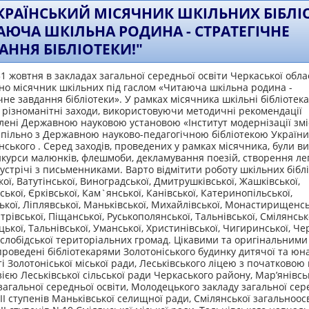
КРАЇНСЬКИЙ МІСЯЧНИК ШКІЛЬНИХ БІБЛІ
АЮЧА ШКІЛЬНА РОДИНА - СТРАТЕГІЧНЕ
АННЯ БІБЛІОТЕКИ!"
31 жовтня в закладах загальної середньої освіти Черкаської обла
о місячник шкільних під гаслом «Читаюча шкільна родина -
чне завдання бібліотеки». У рамках місячника шкільні бібліотека
різноманітні заходи, використовуючи методичні рекомендації
лені Державною науковою установою «Інститут модернізації змі
спільно з Державною науково-педагогічною бібліотекою України 
ського . Серед заходів, проведених у рамках місячника, були в
нкурси малюнків, флешмоби, декламування поезій, створення леп
зустрічі з письменниками. Варто відмітити роботу шкільних бібл
ої, Ватутінської, Виноградської, Дмитрушківської, Жашківської,
ської, Єрківської, Кам`янської, Канівської, Катеринопільської,
ької, Ліплявської, Маньківської, Михайлівської, Монастирищенсь
рівської, Піщанської, Руськополянської, Тальнівської, Смілянсько
ької, Тальнівської, Уманської, Христинівської, Чигиринської, Чер
лобідської територіальних громад. Цікавими та оригінальними
проведені бібліотекарями Золотоніського будинку дитячої та юн
і Золотоніської міської ради, Леськівського ліцею з початково
зією Леськівської сільської ради Черкаського району, Мар’янівсь
загальної середньої освіти, Молодецького закладу загальної сер
-ІІІ ступенів Маньківської селищної ради, Смілянської загальноос