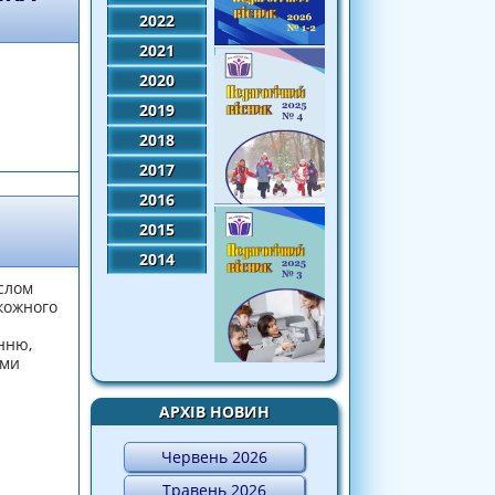
2022
2021
2020
2019
х бібліотек
2018
2017
2016
2015
2014
аслом
 кожного
енню,
ами
АРХІВ НОВИН
Червень 2026
іотек - 2019
Травень 2026