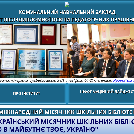
КОМУНАЛЬНИЙ НАВЧАЛЬНИЙ ЗАКЛАД
Т ПІСЛЯДИПЛОМНОЇ ОСВІТИ ПЕДАГОГІЧНИХ ПРАЦІВНИ
раїна. м.Черкаси. вул.Бидгощська 38/1,
тел (факс) 64-21-78, e-mail:
oipopp@ukr.
ІНФОРМАЦІЙНИЙ ДАЙДЖЕС
ПРО ІНСТИТУТ
МІЖНАРОДНИЙ МІСЯЧНИК ШКІЛЬНИХ БІБЛІОТЕ
КРАЇНСЬКИЙ МІСЯЧНИК ШКІЛЬНИХ БІБЛІ
Ю В МАЙБУТНЄ ТВОЄ, УКРАЇНО"