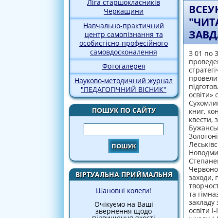
Ліга старшокласників
ВСЕУ
Черкащини
"ЧИТ
Навчально-практичний
ЗАВД
центр самопізнання та
особистісно-професійного
самовдосконалення
З 01 по 
проведен
Фотогалерея
стратегі
провели 
Науково-методичний журнал
підготов
"ПЕДАГОГІЧНИЙ ВІСНИК"
освіти» 
Сухомлин
ПОШУК ПО САЙТУ
книг, ко
квести, 
Пошук
Бужанськ
Золотоні
Леськівс
Новодмит
Степанец
Червонос
ВІРТУАЛЬНА ПРИЙМАЛЬНЯ
заходи, 
творчост
Шановні колеги!
та гімна
закладу 
Очікуємо на Ваші
освіти І
звернення щодо
підвищення якості