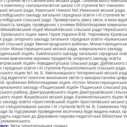
ІІІ ступенів №10 Смілянської міської ради, Тальнівського навчал
о комплексу «загальноосвітня школа І-ІІІ ступенів №1-гімназія»
ької міської ради, Уманської гімназії №5 Уманської міської ради,
лобідського закладу загальної середньої освіти І-ІІІ ступенів № 
лобідської сільської ради. Привертають увагу звіти, в яких від
ількість заходів, проведених з учнями бібліотекарями комуналь
«Михайлівський ліцей Михайлівської сільської ради Черкаськог
 Єрківського ліцею імені Героя України В.М. Чорновола Єрківськ
 ради, опорного закладу загальної середньої освіти «Бужанськи
ої сільської ради Звенигородського району», Монастирищенсько
спіх» Монастирищенської міської ради, комунального закладу
динський ліцей», Кам’янського закладу загальної середньої осв
еним вивченням окремих предметів, опорного закладу освіти
трівський ліцей» Новодмитріської сільської ради, Дубіївського 
ї середньої освіти І-ІІІ ступенів Руськополянської сільської ради,
ького ліцею №1 ім. Б. Хмельницького Чигиринської міської рад
лід відмітити технічне виконання звітів із використанням циф
ій, зроблених бібліотекарями ліцею «Успіх» Монастирищенської
мунального закладу «Піщанський ліцей» Піщанської сільської ра
ського району, Дмитрушківського ліцею Дмитрушківської сільськ
кого ліцею Жашківської міської ради, Калинопільського ліцею 
 закладу освіти «Христинівський ліцей» Христинівської міської 
ої спеціалізованої школи І-ІІІ ступенів №33 ім. В. Симоненка Че
ради За підсумками проведення місячника буде видано наказ, к
удуть надіслані до Державної науково-педагогічної бібліотеки У
 Сухомлинського.
урсу:
Звіти територіальних громад