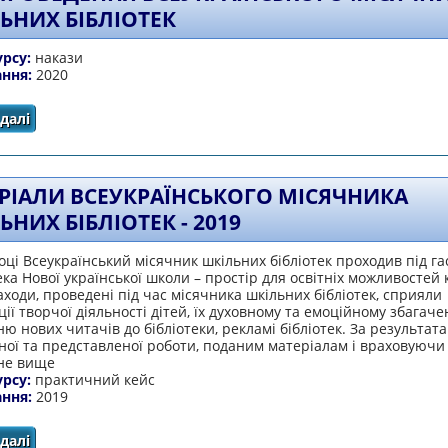
ЬНИХ БІБЛІОТЕК
урсу:
накази
ання:
2020
далі
про Про проведення Всеукраїнського місячника шкільни
РІАЛИ ВСЕУКРАЇНСЬКОГО МІСЯЧНИКА
НИХ БІБЛІОТЕК - 2019
оці Всеукраїнський місячник шкільних бібліотек проходив під г
ека Нової української школи – простір для освітніх можливостей
аходи, проведені під час місячника шкільних бібліотек, сприяли
ції творчої діяльності дітей, їх духовному та емоційному збагач
ю нових читачів до бібліотеки, рекламі бібліотек. За результат
ої та представленої роботи, поданим матеріалам і враховуючи
не вище
урсу:
практичний кейс
ання:
2019
далі
про Матеріали Всеукраїнського місячника шкільних бібл