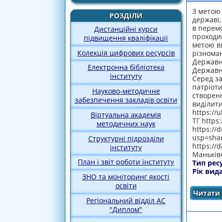
З метою
РОЗДІЛИ
державі,
в перемо
Дистанційні курси
проходив
підвищення кваліфікації
метою вш
Колекція цифрових ресурсів
різноман
Державно
Електронна бібліотека
Державно
інституту
Серед за
патріоти
Науково-методичне
створенн
забезпечення закладів освіти
виділити
https://
Віртуальна академія
ТГ https
методичних наук
https://
usp=shar
Структурні підрозділи
https://
інституту
Маньківс
План і звіт роботи інституту
Тип рес
Рік вид
ЗНО та моніторинг якості
освіти
Читати 
Регіональний відділ АС
"Диплом"