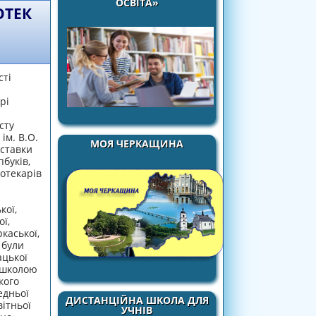
ОСВІТА»
ОТЕК
сті
рі
сту
ім. В.О.
МОЯ ЧЕРКАЩИНА
иставки
буків,
іотекарів
кої,
ї,
каської,
 були
ацької
ю школою
кого
едньої
ДИСТАНЦІЙНА ШКОЛА ДЛЯ
вітньої
УЧНІВ