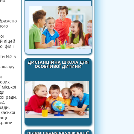
ьно-
1
ображено
ного
о
ої
й ліцей
ї філії
іти №2 з
ДИСТАНЦІЙНА ШКОЛА ДЛЯ
ОСОБЛИВОЇ ДИТИНИ
закладу
и
рових
 міської
ди
ої ради,
№2,
ради,
ркаської
ращі
країни
ПІДВИЩЕННЯ КВАЛІФІКАЦІЇ