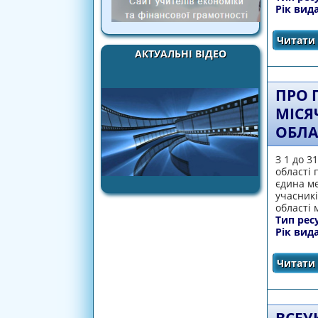
Рік вид
Читати 
АКТУАЛЬНІ ВІДЕО
ПРО 
МІСЯ
ОБЛА
З 1 до 3
області 
єдина ме
учасникі
області
Тип рес
Рік вид
Читати 