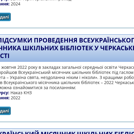
ання:
2024
далі
про ВСЕУКРАЇНСЬКИЙ МІСЯЧНИК ШКІЛЬНИХ БІБЛІОТЕК "
завдання бібліоте
ПІДСУМКИ ПРОВЕДЕННЯ ВСЕУКРАЇНСЬКО
ЧНИКА ШКІЛЬНИХ БІБЛІОТЕК У ЧЕРКАСЬК
СТІ
1 жовтня 2022 року в закладах загальної середньої освіти Черкас
пройшов Всеукраїнський місячник шкільних бібліотек під гаслом
та – Україна свята, нездоланна ніким і ніколи». З кращими роб
в Всеукраїнського місячника шкільних бібліотек – 2022 Черкаськ
 можна ознайомитися за посиланням:
урсу:
Наказ КНЗ
ання:
2022
далі
про про підсумки проведення Всеукраїнського місячника