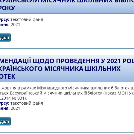
КРАЇНСЬКИЙ МІСЯЧНИК ШКІЛЬНИХ БІБЛІ
 РОКУ
урсу:
текстовий файл
ання:
2021
далі
про Всеукраїнський місячник шкільних бібліотек 2021 
МЕНДАЦІЇ ЩОДО ПРОВЕДЕННЯ У 2021 РО
КРАЇНСЬКОГО МІСЯЧНИКА ШКІЛЬНИХ
ІОТЕК
1 жовтня в рамках Міжнародного місячника шкільних бібліотек 
ься Всеукраїнський місячник шкільних бібліотек (наказ МОН У
8.2014 № 931).
урсу:
текстовий файл
ання:
2021
далі
про РЕКОМЕНДАЦІЇ ЩОДО ПРОВЕДЕННЯ У 2021 РОЦІ 
БІБЛІОТЕК