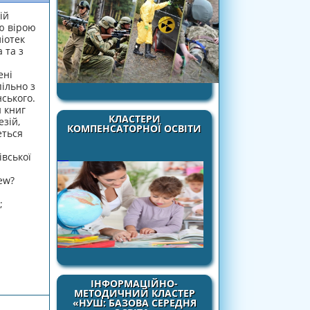
ій
ою вірою
іотек
 та з
ені
ільно з
ського.
 книг
КЛАСТЕРИ
зій,
КОМПЕНСАТОРНОЇ ОСВІТИ
еться
івської
ew?
;
ВІРЮ В МАЙБУТНЄ ТВОЄ, УКРАЇНО"
ІНФОРМАЦІЙНО-
МЕТОДИЧНИЙ КЛАСТЕР
«НУШ: БАЗОВА СЕРЕДНЯ