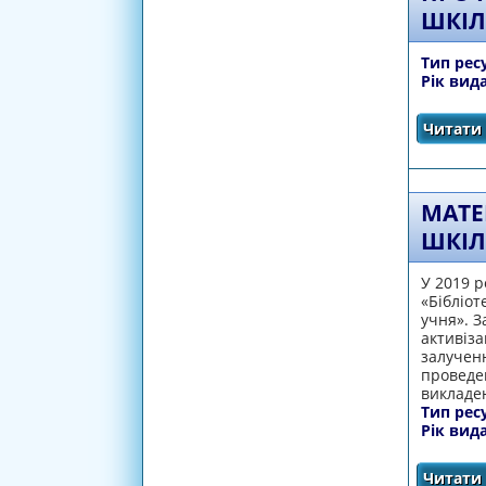
ШКІЛ
Тип рес
Рік вид
Читати 
МАТЕ
ШКІЛЬ
У 2019 р
«Бібліот
учня». З
активіза
залученн
проведен
викладе
Тип рес
Рік вид
Читати 